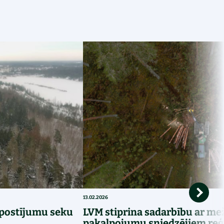
13.02.2026
 postījumu seku
LVM stiprina sadarbību ar me
pakalpojumu sniedzējiem reģ