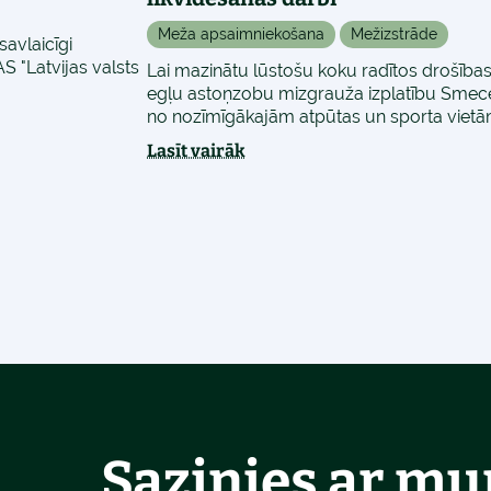
Meža apsaimniekošana
Mežizstrāde
avlaicīgi
S "Latvijas valsts
Lai mazinātu lūstošu koku radītos drošības
egļu astoņzobu mizgrauža izplatību Smecere
no nozīmīgākajām atpūtas un sporta vietā
Lasīt vairāk
Sazinies ar m