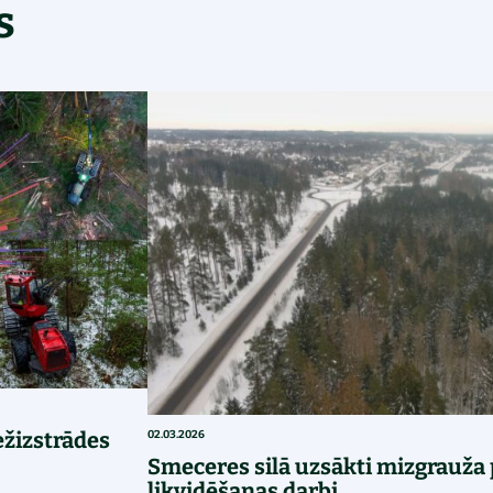
s
ežizstrādes
02.03.2026
Smeceres silā uzsākti mizgrauža
likvidēšanas darbi