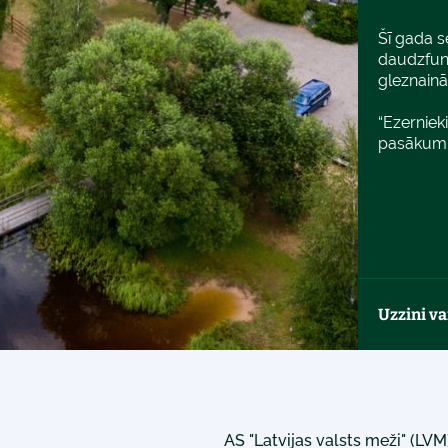
Šī gada s
daudzfunk
gleznain
“Ezerniek
pasākumu
Uzzini va
AS "Latvijas valsts meži" (LV