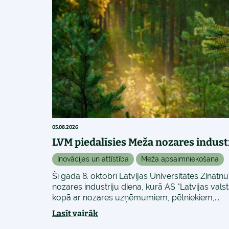
05.08.2026
LVM piedalīsies Meža nozares indust
Inovācijas un attīstība
Meža apsaimniekošana
Šī gada 8. oktobrī Latvijas Universitātes Zināt
nozares industriju diena, kurā AS "Latvijas vals
kopā ar nozares uzņēmumiem, pētniekiem,...
Lasīt vairāk