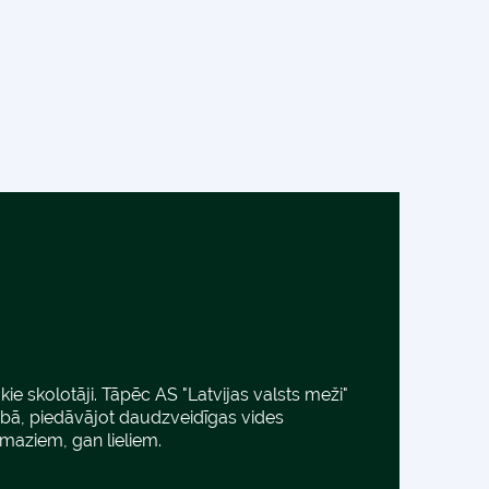
ie skolotāji. Tāpēc AS "Latvijas valsts meži"
dabā, piedāvājot daudzveidīgas vides
maziem, gan lieliem.