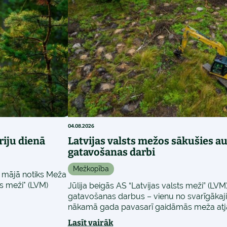
04.08.2026
riju dienā
Latvijas valsts mežos sākušies a
gatavošanas darbi
Mežkopība
ņu mājā notiks Meža
ts meži" (LVM)
Jūlija beigās AS “Latvijas valsts meži” (LV
gatavošanas darbus – vienu no svarīgāka
nākamā gada pavasarī gaidāmās meža atja
Lasīt vairāk