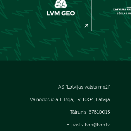
AS "Latvijas valsts meži"
Vaiņodes iela 1, Rīga, LV-1004, Latvija
Tālrunis: 67610015
E-pasts:
lvm@lvm.lv