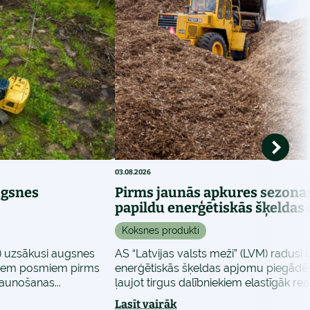
03.08.2026
ugsnes
Pirms jaunās apkures sezona
papildu enerģētiskās šķeldas
Koksnes produkti
M) uzsākusi augsnes
AS “Latvijas valsts meži” (LVM) radusi
jiem posmiem pirms
enerģētiskās šķeldas apjomu piegādē
unošanas...
ļaujot tirgus dalībniekiem elastīgāk reaģ
Lasīt vairāk