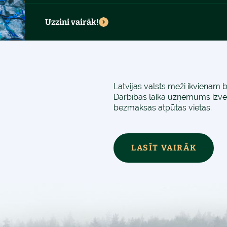
Uzzini vairāk!
Latvijas valsts meži ikvienam br
Darbības laikā uzņēmums izvei
bezmaksas atpūtas vietas.
LASĪT VAIRĀK