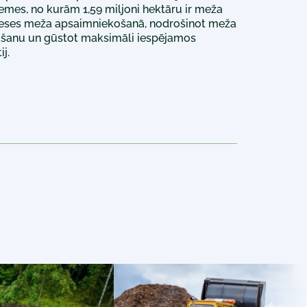
emes, no kurām 1,59 miljoni hektāru ir meža
ereses meža apsaimniekošanā, nodrošinot meža
nāšanu un gūstot maksimāli iespējamos
j.