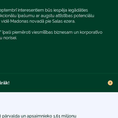
eptembrī interesentiem būs iespēja iegādāties
cionālu īpašumu ar augstu attīstības potenciālu
ā vidē Madonas novadā pie Salas ezera.
i” īpaši piemēroti viesmīlības biznesam un korporatīvo
 norisei.
irāk!
M) pārvalda un apsaimnieko 1,61 miljonu