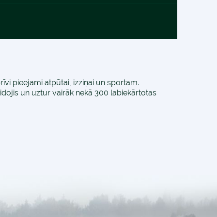
īvi pieejami atpūtai, izziņai un sportam.
dojis un uztur vairāk nekā 300 labiekārtotas