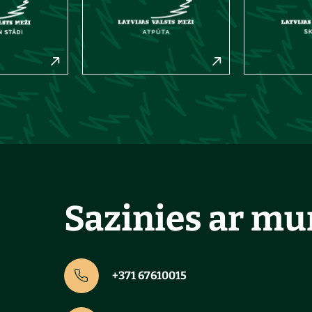
Sazinies ar m
+371 67610015