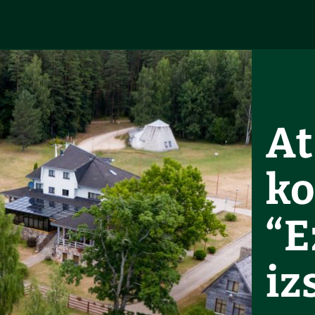
At
k
“E
iz