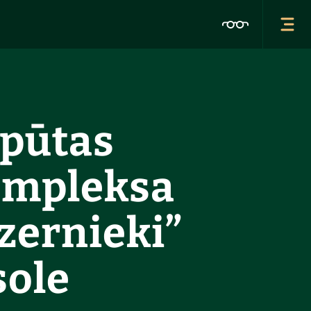
pūtas
ompleksa
zernieki”
sole