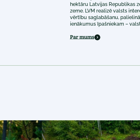
hektāru Latvijas Republikas z
zeme. LVM realizē valsts int
vērtību saglabāšanu, palieli
ienākumus īpašniekam – valsti
Par mums