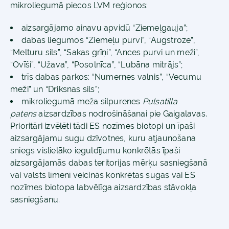
mikroliegumā piecos LVM reģionos:
aizsargājamo ainavu apvidū “Ziemeļgauja”;
dabas liegumos “Ziemeļu purvi”, “Augstroze”,
“Melturu sils”, “Sakas grīņi”, “Ances purvi un meži”,
“Ovīši”, “Užava”, “Posolnīca”, “Lubāna mitrājs”;
trīs dabas parkos: “Numernes valnis”, “Vecumu
meži” un “Driksnas sils”;
mikroliegumā meža silpurenes
Pulsatilla
patens
aizsardzības nodrošināšanai pie Gaigalavas.
Prioritāri izvēlēti tādi ES nozīmes biotopi un īpaši
aizsargājamu sugu dzīvotnes, kuru atjaunošana
sniegs vislielāko ieguldījumu konkrētās īpaši
aizsargājamās dabas teritorijas mērķu sasniegšanā
vai valsts līmenī veicinās konkrētas sugas vai ES
nozīmes biotopa labvēlīga aizsardzības stāvokļa
sasniegšanu.