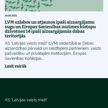
26.03.2021
LVM uzlabos un atjaunos īpaši aizsargājamu
sugu un Eiropas Savienības nozīmes biotopu
dzīvotnes 14 īpaši aizsargājamās dabas
teritorijās
AS “Latvijas valsts meži” (LVM) sadarbībā ar Dabas
aizsardzības pārvaldi un saistītajiem partneriem, valsts,
pašvaldību un privātajām institūcijām, Eiropas
Savienības Kohēzijas...
Lasīt vairāk
AS "Latvijas valsts meži"