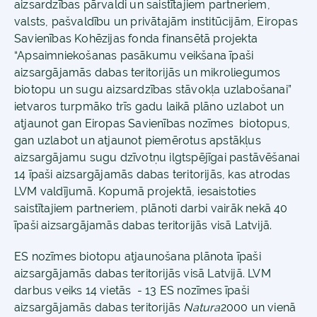
aizsardzības pārvaldi un saistītajiem partneriem,
valsts, pašvaldību un privātajām institūcijām, Eiropas
Savienības Kohēzijas fonda finansētā projekta
“Apsaimniekošanas pasākumu veikšana īpaši
aizsargājamās dabas teritorijās un mikroliegumos
biotopu un sugu aizsardzības stāvokļa uzlabošanai”
ietvaros turpmāko trīs gadu laikā plāno uzlabot un
atjaunot gan Eiropas Savienības nozīmes biotopus,
gan uzlabot un atjaunot piemērotus apstākļus
aizsargājamu sugu dzīvotņu ilgtspējīgai pastāvēšanai
14 īpaši aizsargājamās dabas teritorijās, kas atrodas
LVM valdījumā. Kopumā projektā, iesaistoties
saistītajiem partneriem, plānoti darbi vairāk nekā 40
īpaši aizsargājamās dabas teritorijās visā Latvijā.
ES nozīmes biotopu atjaunošana plānota īpaši
aizsargājamās dabas teritorijās visā Latvijā. LVM
darbus veiks 14 vietās - 13 ES nozīmes īpaši
aizsargājamās dabas teritorijās
Natura
2000 un vienā