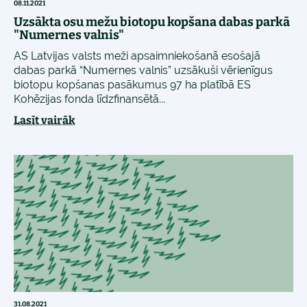
08.11.2021
Uzsākta osu mežu biotopu kopšana dabas parkā
"Numernes valnis"
AS Latvijas valsts meži apsaimniekošanā esošajā
dabas parkā “Numernes valnis” uzsākuši vērienīgus
biotopu kopšanas pasākumus 97 ha platībā ES
Kohēzijas fonda līdzfinansētā...
Lasīt vairāk
31.08.2021