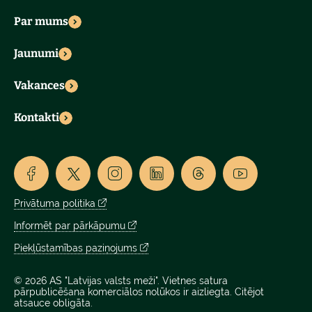
Par mums
Jaunumi
Vakances
Kontakti
Privātuma politika
Informēt par pārkāpumu
Piekļūstamības paziņojums
© 2026 AS "Latvijas valsts meži". Vietnes satura
pārpublicēšana komerciālos nolūkos ir aizliegta. Citējot
atsauce obligāta.