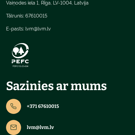
Vaiņodes iela 1, Rīga, LV-1004, Latvija
Tālrunis: 67610015
E-pasts:
lvm@lvm.lv
Sazinies ar mums
+371 67610015
lvm@lvm.lv