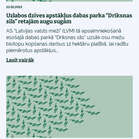
22.02.2022
Uzlabos dzīves apstākļus dabas parka “Driksnas
sils” retajām augu sugām
AS “Latvijas valsts meži” (LVM) tā apsaimniekošanā
esošajā dabas parkā “Driksnas sils” uzsāk osu mežu
biotopu kopšanas darbus 12 hektāru platībā, lai radītu
piemērotus apstākļus...
Lasīt vairāk