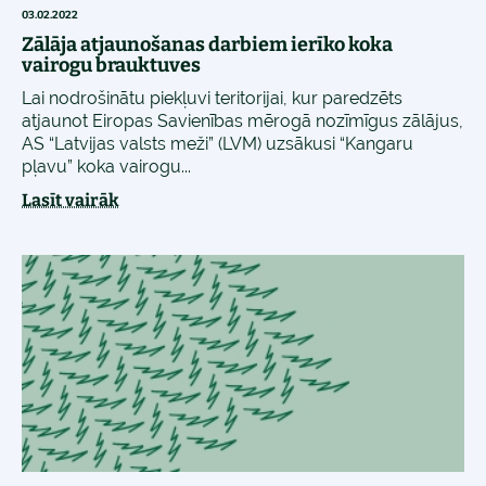
03.02.2022
Zālāja atjaunošanas darbiem ierīko koka
vairogu brauktuves
Lai nodrošinātu piekļuvi teritorijai, kur paredzēts
atjaunot Eiropas Savienības mērogā nozīmīgus zālājus,
AS “Latvijas valsts meži” (LVM) uzsākusi “Kangaru
pļavu” koka vairogu...
Lasīt vairāk