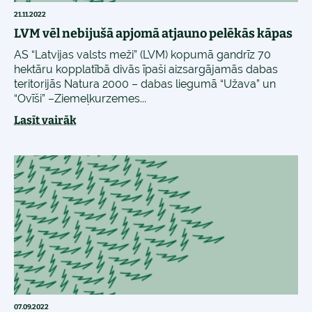
21.11.2022
LVM vēl nebijušā apjomā atjauno pelēkās kāpas
AS “Latvijas valsts meži” (LVM) kopumā gandrīz 70
hektāru kopplatībā divās īpaši aizsargājamās dabas
teritorijās Natura 2000 – dabas liegumā “Užava” un
“Ovīši” –Ziemeļkurzemes...
Lasīt vairāk
07.09.2022