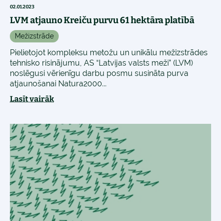
02.01.2023
LVM atjauno Kreiču purvu 61 hektāra platībā
Mežizstrāde
Pielietojot kompleksu metožu un unikālu mežizstrādes
tehnisko risinājumu, AS “Latvijas valsts meži” (LVM)
noslēgusi vērienīgu darbu posmu susināta purva
atjaunošanai Natura2000...
Lasīt vairāk