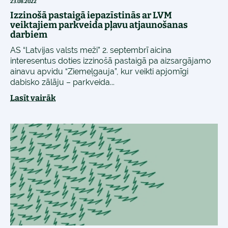
23.08.2022
Izzinošā pastaigā iepazīstinās ar LVM
veiktajiem parkveida pļavu atjaunošanas
darbiem
AS “Latvijas valsts meži” 2. septembrī aicina
interesentus doties izzinošā pastaigā pa aizsargājamo
ainavu apvidu “Ziemeļgauja”, kur veikti apjomīgi
dabisko zālāju – parkveida...
Lasīt vairāk