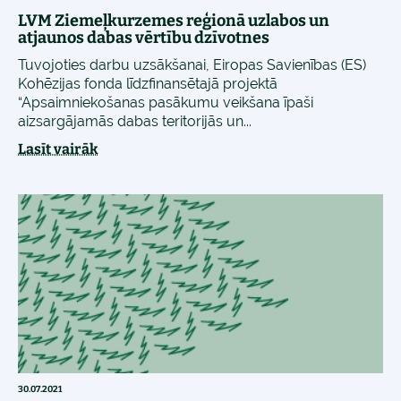
LVM Ziemeļkurzemes reģionā uzlabos un
atjaunos dabas vērtību dzīvotnes
Tuvojoties darbu uzsākšanai, Eiropas Savienības (ES)
Kohēzijas fonda līdzfinansētajā projektā
“Apsaimniekošanas pasākumu veikšana īpaši
aizsargājamās dabas teritorijās un...
Lasīt vairāk
30.07.2021