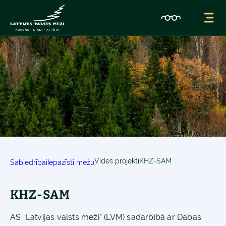
Vides projekti
KHZ-SAM
Sabiedrībai
Iepazīsti mežu
KHZ-SAM
AS “Latvijas valsts meži” (LVM) sadarbībā ar Dabas