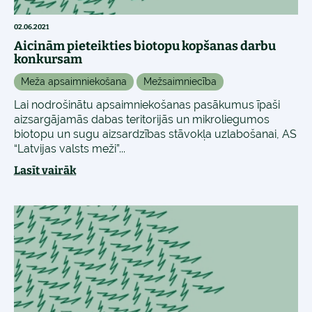
02.06.2021
Aicinām pieteikties biotopu kopšanas darbu
konkursam
Meža apsaimniekošana
Mežsaimniecība
Lai nodrošinātu apsaimniekošanas pasākumus īpaši
aizsargājamās dabas teritorijās un mikroliegumos
biotopu un sugu aizsardzības stāvokļa uzlabošanai, AS
“Latvijas valsts meži”...
Lasīt vairāk