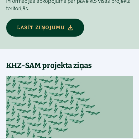
Informācijas apkopojums par paveikto visās projekta
teritorijās.
LASĪT ZIŅOJUMU
KHZ-SAM projekta ziņas