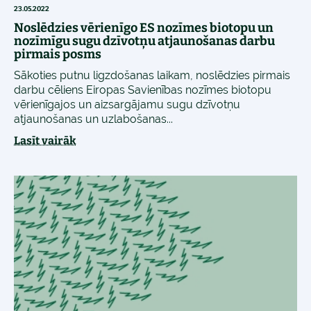
23.05.2022
Noslēdzies vērienīgo ES nozīmes biotopu un
nozīmīgu sugu dzīvotņu atjaunošanas darbu
pirmais posms
Sākoties putnu ligzdošanas laikam, noslēdzies pirmais
darbu cēliens Eiropas Savienības nozīmes biotopu
vērienīgajos un aizsargājamu sugu dzīvotņu
atjaunošanas un uzlabošanas...
Lasīt vairāk