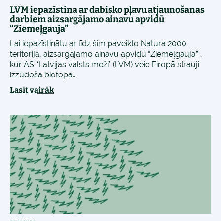
LVM iepazīstina ar dabisko pļavu atjaunošanas
darbiem aizsargājamo ainavu apvidū
“Ziemeļgauja”
Lai iepazīstinātu ar līdz šim paveikto Natura 2000
teritorijā, aizsargājamo ainavu apvidū “Ziemeļgauja” ,
kur AS “Latvijas valsts meži” (LVM) veic Eiropā strauji
izzūdoša biotopa...
Lasīt vairāk