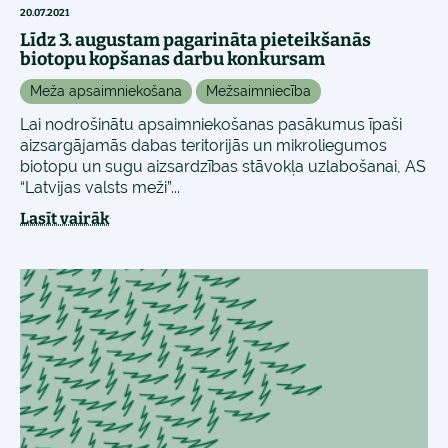
20.07.2021
Līdz 3. augustam pagarināta pieteikšanās
biotopu kopšanas darbu konkursam
Meža apsaimniekošana
Mežsaimniecība
Lai nodrošinātu apsaimniekošanas pasākumus īpaši
aizsargājamās dabas teritorijās un mikroliegumos
biotopu un sugu aizsardzības stāvokļa uzlabošanai, AS
“Latvijas valsts meži”...
Lasīt vairāk