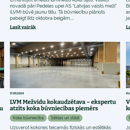
novadā pāri Pedeles upei AS “Latvijas valsts meži”
B
(LVM) būvē jaunu tiltu. Tā būvniecību plānots
ar
pabeigt līdz oktobra beigām,...
j
Lasīt vairāk
L
17.09.2024
01
LVM Mežvidu kokaudzētava – ekspertu
V
ru
atzīts koka būvniecības piemērs
k
Koka būvniecība
Sēklas un stādi
Uzsverot koksnes teicamās fiziskās un estētikās
J