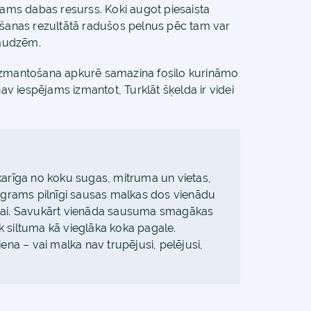
ojams dabas resurss. Koki augot piesaista
gšanas rezultātā radušos pelnus pēc tam var
žaudzēm.
s izmantošana apkurē samazina fosilo kurināmo
v iespējams izmantot, Turklāt šķelda ir videi
karīga no koku sugas, mitruma un vietas,
lograms pilnīgi sausas malkas dos vienādu
ugai. Savukārt vienāda sausuma smagākas
 siltuma kā vieglāka koka pagale.
iena – vai malka nav trupējusi, pelējusi,