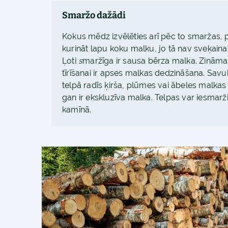
Smaržo dažādi
Kokus mēdz izvēlēties arī pēc to smaržas, 
kurināt lapu koku malku, jo tā nav sveķaina
Ļoti
s
maržīga ir sausa bērza malka. Zinām
tīrīšanai ir apses malkas dedzināšana. Sav
telpā radīs ķirša, plūmes vai ābeles malka
gan ir ekskluzīva malka. Telpas var iesmarž
kamīnā.