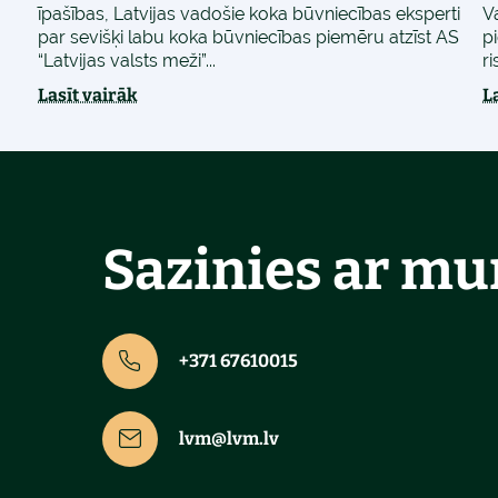
īpašības, Latvijas vadošie koka būvniecības eksperti
V
par sevišķi labu koka būvniecības piemēru atzīst AS
pi
“Latvijas valsts meži”...
ri
Lasīt vairāk
L
Sazinies ar m
+371 67610015
lvm@lvm.lv