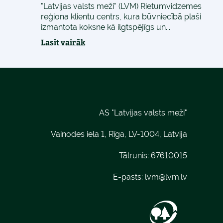
"Latvijas valsts meži" (LVM) Rietumvidzemes
reģiona klientu centrs, kura būvniecībā plaši
izmantota koksne kā ilgtspējīgs un...
Lasīt vairāk
AS "Latvijas valsts meži"
Vaiņodes iela 1, Rīga, LV-1004, Latvija
Tālrunis: 67610015
E-pasts:
lvm@lvm.lv