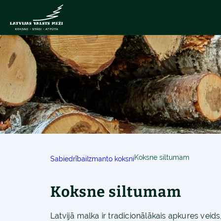
Koksne siltumam
Sabiedrībai
Izmanto koksni
Koksne siltumam
Latvijā malka ir tradicionālākais apkures veids