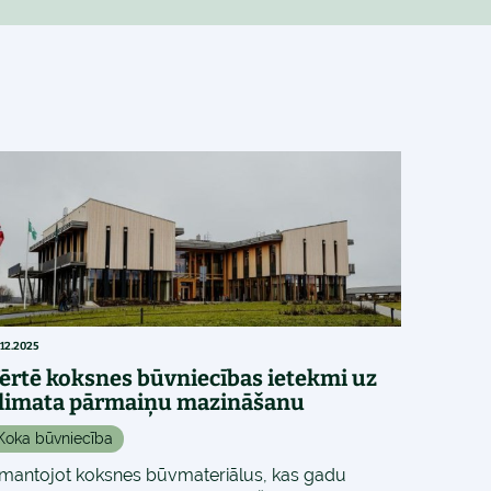
.12.2025
ērtē koksnes būvniecības ietekmi uz
limata pārmaiņu mazināšanu
Koka būvniecība
zmantojot koksnes būvmateriālus, kas gadu