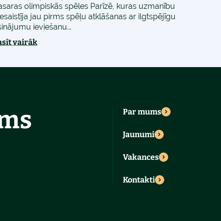
asaras olimpiskās spēles Parīzē, kuras uzmanību
esaistīja jau pirms spēļu atklāšanas ar ilgtspējīgu
sinājumu ieviešanu...
asīt vairāk
ums
Par mums
Jaunumi
Vakances
Kontakti