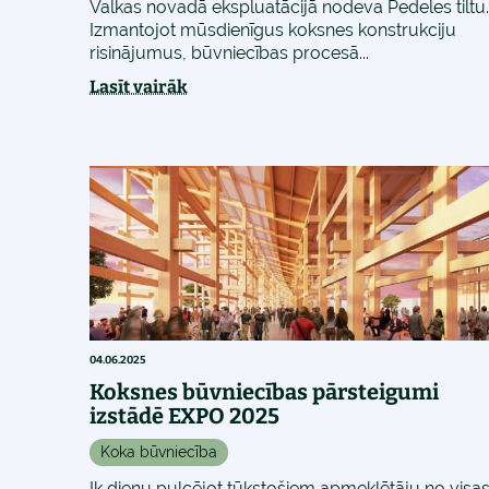
Valkas novadā ekspluatācijā nodeva Pedeles tiltu.
Izmantojot mūsdienīgus koksnes konstrukciju
risinājumus, būvniecības procesā...
Lasīt vairāk
04.06.2025
Koksnes būvniecības pārsteigumi
izstādē EXPO 2025
Koka būvniecība
Ik dienu pulcējot tūkstošiem apmeklētāju no visa