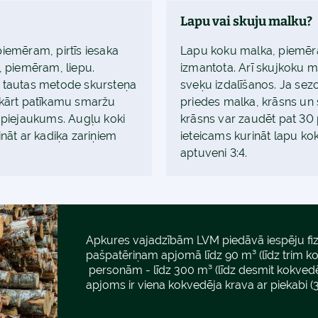
Lapu vai skuju malku?
piemēram, pirtīs iesaka
Lapu koku malka, piemēram
, piemēram, liepu.
izmantota. Arī skujkoku ma
a tautas metode skursteņa
sveķu izdalīšanos. Ja sezo
ukārt patīkamu smaržu
priedes malka, krāsns un 
s piejaukums. Augļu koki
krāsns var zaudēt pat 30 
ināt ar kadiķa zariņiem
ieteicams kurināt lapu k
aptuveni 3:4.
Apkures vajadzībām LVM piedāvā iespēju fi
pašpatēriņam apjomā līdz 90 m³ (līdz trim k
personām - līdz 300 m³ (līdz desmit kokved
apjoms ir viena kokvedēja krava ar piekabi (