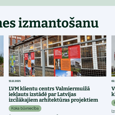
nes izmantošanu
15.12.2025
02
LVM klientu centrs Valmiermuižā
V
iekļauts izstādē par Latvijas
k
izcilākajiem arhitektūras projektiem
Koka būvniecība
I