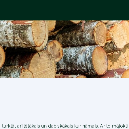
, turklāt arī lētākais un dabiskākais kurināmais. Ar to mājokl