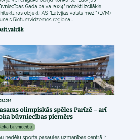
ūvniecības Gada balva 2024” noteikti izcilākie
hitektūras objekti. AS “Latvijas valsts meži” (LVM)
aunais Rietumvidzemes reģiona...
asīt vairāk
.08.2024
asaras olimpiskās spēles Parīzē – arī
oka būvniecības piemērs
Koka būvniecība
au nedēļu sporta pasaules uzmanības centrā ir