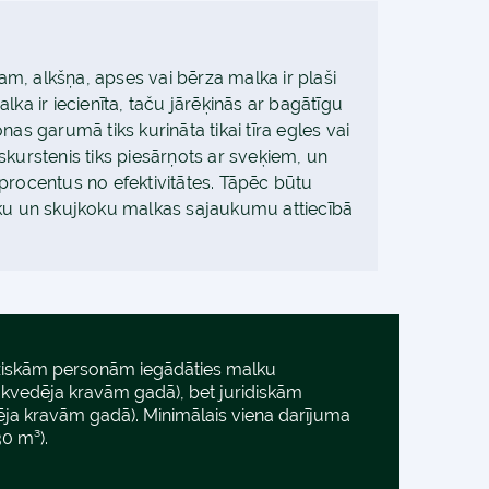
, alkšņa, apses vai bērza malka ir plaši
lka ir iecienīta, taču jārēķinās ar bagātīgu
nas garumā tiks kurināta tikai tīra egles vai
skurstenis tiks piesārņots ar sveķiem, un
procentus no efektivitātes. Tāpēc būtu
oku un skujkoku malkas sajaukumu attiecībā
ziskām personām iegādāties malku
okvedēja kravām gadā), bet juridiskām
ēja kravām gadā). Minimālais viena darījuma
30 m³).