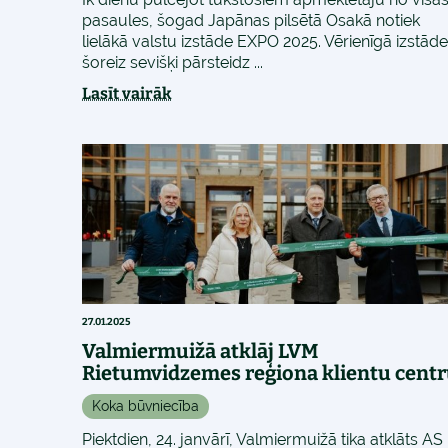
pasaules, šogad Japānas pilsētā Osakā notiek
lielākā valstu izstāde EXPO 2025. Vērienīgā izstāde
šoreiz sevišķi pārsteidz ...
Lasīt vairāk
27.01.2025
Valmiermuižā atklāj LVM
Rietumvidzemes reģiona klientu cent
Koka būvniecība
Piektdien, 24. janvārī, Valmiermuižā tika atklāts AS