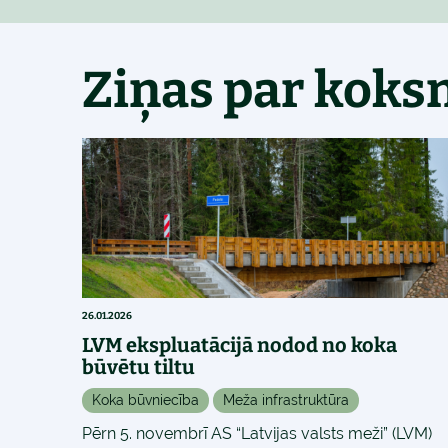
Ziņas par koks
26.01.2026
LVM ekspluatācijā nodod no koka
būvētu tiltu
Koka būvniecība
Meža infrastruktūra
Pērn 5. novembrī AS “Latvijas valsts meži” (LVM)