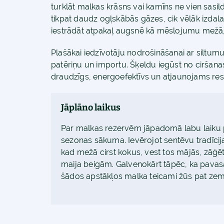
turklāt malkas krāsns vai kamīns ne vien sasil
tikpat daudz ogļskābās gāzes, cik vēlāk izdal
iestrādāt atpakaļ augsnē kā mēslojumu mež
Plašākai iedzīvotāju nodrošināšanai ar siltu
patēriņu un importu. Šķeldu iegūst no ciršana
draudzīgs, energoefektīvs un atjaunojams res
Jāplāno laikus
Par malkas rezervēm jāpadomā labu laiku
sezonas sākuma. Ievērojot sentēvu tradīcija
kad mežā cirst kokus, vest tos mājās, zāģēt 
maija beigām. Galvenokārt tāpēc, ka pavasar
šādos apstākļos malka teicami žūs pat zem