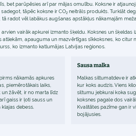
dīs, bet parūpēsies arī par mājas omulību. Koksne ir atjaun
a sadegot, tāpēc koksne ir CO
neitrāls produkts. Turklāt de
2
ā, tā radot vēl labākus augšanas apstākļus nākamajām me
mu arvien vairāk apkurei izmanto šķeldu. Koksnes un šķelda
s atliekām, apauguma un mazvērtīgas sīkkoksnes, ko citur na
urss, ko izmanto katlumājas Latvijas reģionos.
Sausa malka
 pirms nākamās apkures
Malkas siltumatdeve ir at
s, piemērotākais laiks,
kur koks audzis. Viens ki
un žāvēt, ir no marta līdz
siltumu jebkurai koka s
ī gaiss ir ļoti sauss un
koksnes pagale dos vairāk
 klajas debess.
Kvalitātes pazīme gan ir v
bojājusies.