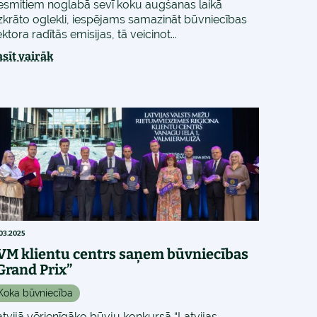
esmitiem noglabā sevī koku augšanas laikā
zkrāto oglekli, iespējams samazināt būvniecības
ktora radītās emisijas, tā veicinot...
asīt vairāk
.03.2025
VM klientu centrs saņem būvniecības
Grand Prix”
Koka būvniecība
atvijā vērienīgāko būvju konkursā “Latvijas