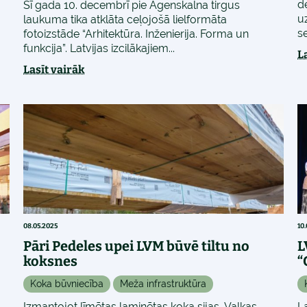
d
Šī gada 10. decembrī pie Āgenskalna tirgus
u
laukuma tika atklāta ceļojošā lielformāta
se
fotoizstāde “Arhitektūra. Inženierija. Forma un
funkcija”. Latvijas izcilākajiem...
L
Lasīt vairāk
08.05.2025
10
Pāri Pedeles upei LVM būvē tiltu no
L
koksnes
“
Koka būvniecība
Meža infrastruktūra
s
Izmantojot līmētas laminētas koka sijas, Valkas
L