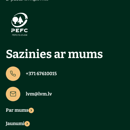
Sazinies ar mums
+371 67610015
lvm@lvm.lv
Par mums
Jaunumi