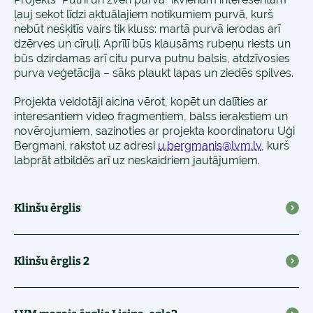
ļauj sekot līdzi aktuālajiem notikumiem purvā, kurš
nebūt nešķitīs vairs tik kluss: martā purvā ierodas arī
dzērves un cīruļi. Aprīlī būs klausāms rubeņu riests un
būs dzirdamas arī citu purva putnu balsis, atdzīvosies
purva veģetācija – sāks plaukt lapas un ziedēs spilves.
Projekta veidotāji aicina vērot, kopēt un dalīties ar
interesantiem video fragmentiem, balss ierakstiem un
novērojumiem, sazinoties ar projekta koordinatoru Uģi
Bergmani, rakstot uz adresi
u.bergmanis@lvm.lv
, kurš
labprāt atbildēs arī uz neskaidriem jautājumiem.
Klinšu ērglis
Klinšu ērglis 2