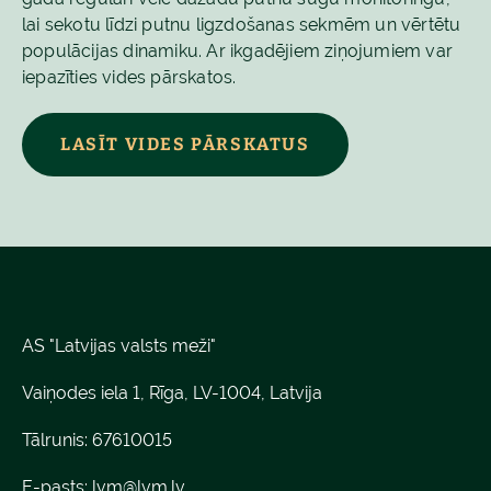
lai sekotu līdzi putnu ligzdošanas sekmēm un vērtētu
populācijas dinamiku. Ar ikgadējiem ziņojumiem var
iepazīties vides pārskatos.
LASĪT VIDES PĀRSKATUS
AS "Latvijas valsts meži"
Vaiņodes iela 1, Rīga, LV-1004, Latvija
Tālrunis: 67610015
E-pasts:
lvm@lvm.lv