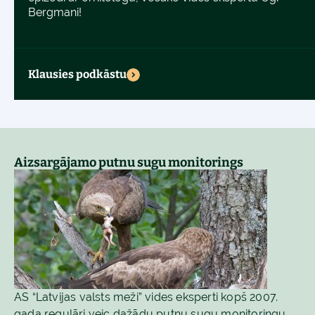
Bergmani!
Klausies podkāstu
Aizsargājamo putnu sugu monitorings
AS “Latvijas valsts meži” vides eksperti kopš 2007.
gada regulāri veic dažādu putnu sugu monitoringu,