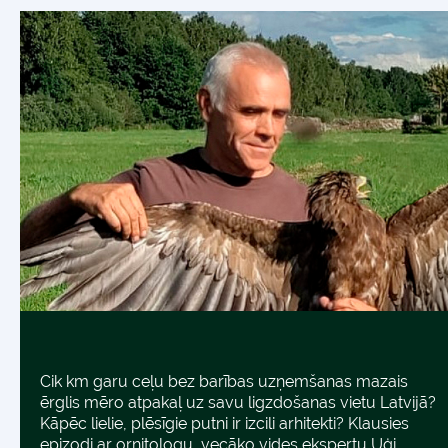
Cik km garu ceļu bez barības uzņemšanas mazais
ērglis mēro atpakaļ uz savu ligzdošanas vietu Latvijā?
Kāpēc lielie, plēsīgie putni ir izcili arhitekti? Klausies
epizodi ar ornitologu, vecāko vides ekspertu Uģi