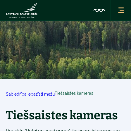
Tiešsaistes kameras
Sabiedrībai
Iepazīsti mežu
Tiešsaistes kameras
Projekts “Putni un zvēri purvā” ikvienam interesentam