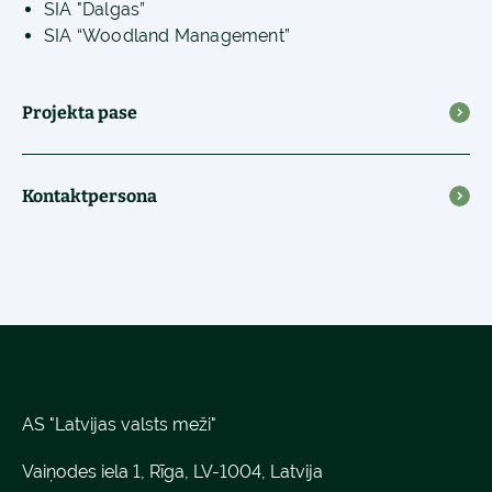
SIA "Dalgas”
SIA “Woodland Management”
Projekta pase
Kontaktpersona
AS "Latvijas valsts meži"
Vaiņodes iela 1, Rīga, LV-1004, Latvija