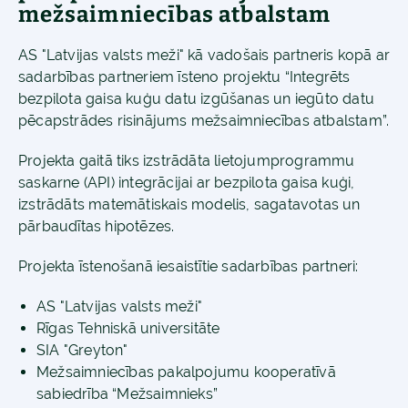
mežsaimniecības atbalstam
AS "Latvijas valsts meži" kā vadošais partneris kopā ar
sadarbības partneriem īsteno projektu “Integrēts
bezpilota gaisa kuģu datu izgūšanas un iegūto datu
pēcapstrādes risinājums mežsaimniecības atbalstam”.
Projekta gaitā tiks izstrādāta lietojumprogrammu
saskarne (API) integrācijai ar bezpilota gaisa kuģi,
izstrādāts matemātiskais modelis, sagatavotas un
pārbaudītas hipotēzes.
Projekta īstenošanā iesaistītie sadarbības partneri:
AS "Latvijas valsts meži"
Rīgas Tehniskā universitāte
SIA "Greyton"
Mežsaimniecības pakalpojumu kooperatīvā
sabiedrība “Mežsaimnieks”