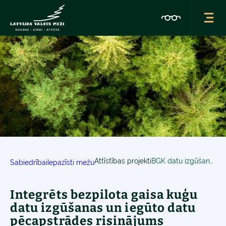
Attīstības projekti
BGK datu izgūšanas un pēcapstrādes risinājums mežsaimniecībai
Sabiedrībai
Iepazīsti mežu
Integrēts bezpilota gaisa kuģu
datu izgūšanas un iegūto datu
pēcapstrādes risinājums