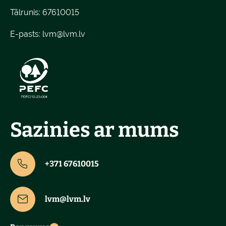
Tālrunis: 67610015
E-pasts:
lvm@lvm.lv
Sazinies ar mums
+371 67610015
lvm@lvm.lv