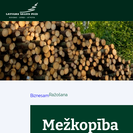
Ražošana
Biznesam
Mežkopība