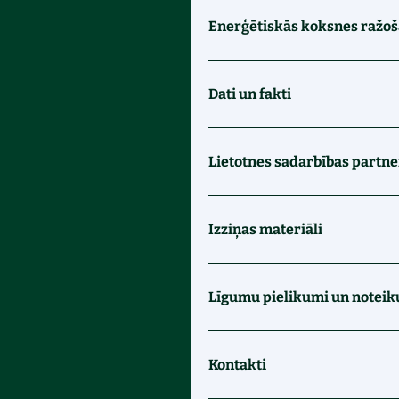
Enerģētiskās koksnes ražo
Dati un fakti
Lietotnes sadarbības partn
Izziņas materiāli
Līgumu pielikumi un notei
Kontakti