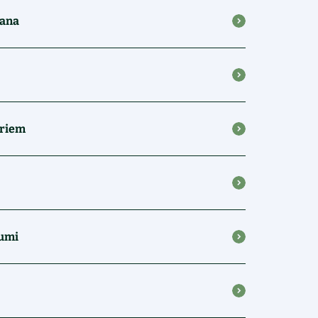
šana
eriem
kumi