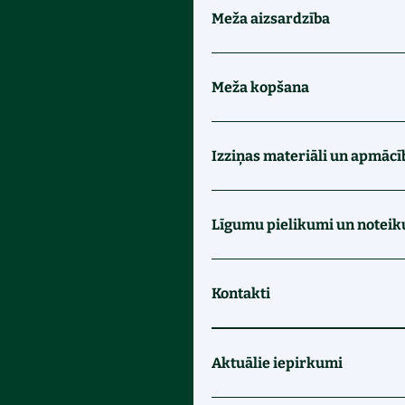
Meža aizsardzība
Meža kopšana
Izziņas materiāli un apmācī
Līgumu pielikumi un notei
Kontakti
Aktuālie iepirkumi