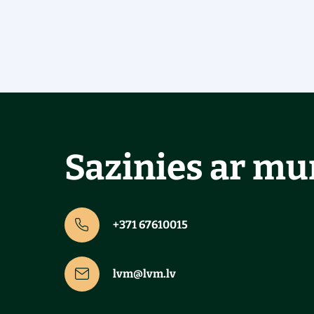
Sazinies ar m
+371 67610015
lvm@lvm.lv