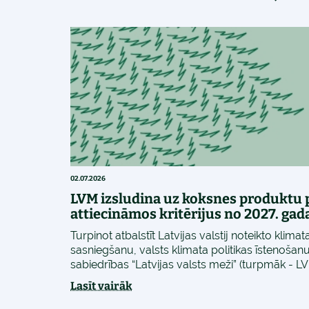
02.07.2026
LVM izsludina uz koksnes produktu 
attiecināmos kritērijus no 2027. gad
Turpinot atbalstīt Latvijas valstij noteikto klima
sasniegšanu, valsts klimata politikas īstenošanu
sabiedrības “Latvijas valsts meži” (turpmāk - LVM
Lasīt vairāk