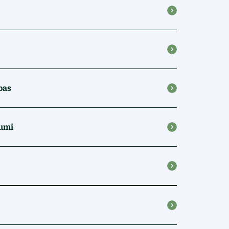
bas
kumi