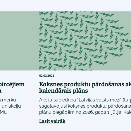
02.02.2026
pircējiem
Koksnes produktu pārdošanas ak
a
kalendārais plāns
ta mērķu
Akciju sabiedrība “Latvijas valsts meži” (tu
 un akciju
sagatavojusi koksnes produktu pārdošanas
)...
plānu piegādēm no 2026. gada 1. jūlija. Kale
Lasīt vairāk