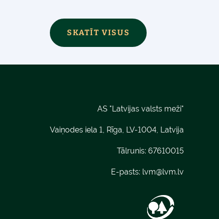
SKATĪT VISUS
AS "Latvijas valsts meži"
Vaiņodes iela 1, Rīga, LV-1004, Latvija
Tālrunis: 67610015
E-pasts:
lvm@lvm.lv