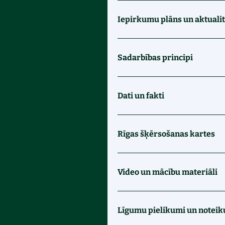
Iepirkumu plāns un aktuali
Sadarbības principi
Dati un fakti
Rīgas šķērsošanas kartes
Video un mācību materiāli
Līgumu pielikumi un notei