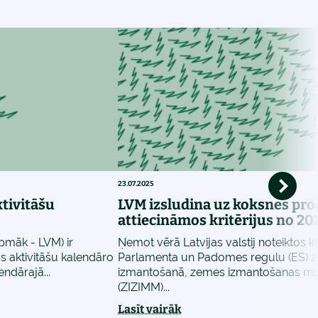
23.07.2025
tivitāšu
LVM izsludina uz koksnes pro
attiecināmos kritērijus no 20
rpmāk - LVM) ir
Ņemot vērā Latvijas valstij noteiktos 
 aktivitāšu kalendāro
Parlamenta un Padomes regulu (ES) 
ndārajā...
izmantošanā, zemes izmantošanas ma
(ZIZIMM)...
Lasīt vairāk