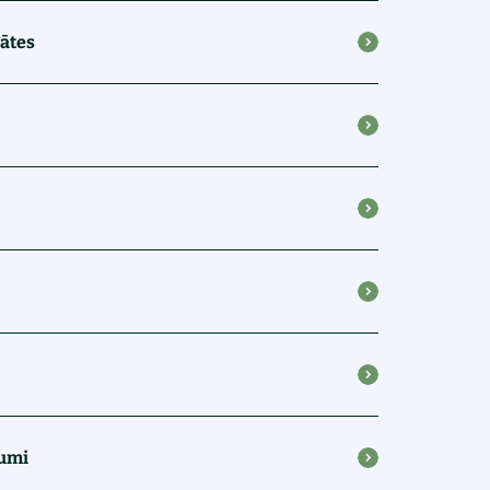
tātes
kumi