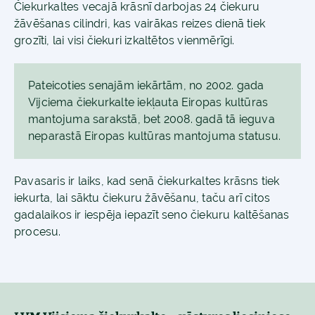
Čiekurkaltes vecajā krāsnī darbojas 24 čiekuru
žāvēšanas cilindri, kas vairākas reizes dienā tiek
grozīti, lai visi čiekuri izkaltētos vienmērīgi.
Pateicoties senajām iekārtām, no 2002. gada
Vijciema čiekurkalte iekļauta Eiropas kultūras
mantojuma sarakstā, bet 2008. gadā tā ieguva
neparastā Eiropas kultūras mantojuma statusu.
Pavasaris ir laiks, kad senā čiekurkaltes krāsns tiek
iekurta, lai sāktu čiekuru žāvēšanu, taču arī citos
gadalaikos ir iespēja iepazīt seno čiekuru kaltēšanas
procesu.