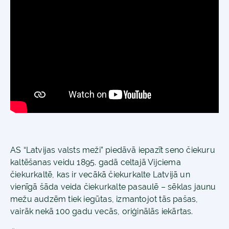
AS “Latvijas valsts meži” piedāvā iepazīt seno čiekuru
kaltēšanas veidu 1895. gadā celtajā Vijciema
čiekurkaltē, kas ir vecākā čiekurkalte Latvijā un
vienīgā šāda veida čiekurkalte pasaulē – sēklas jaunu
mežu audzēm tiek iegūtas, izmantojot tās pašas,
vairāk nekā 100 gadu vecās, oriģinālās iekārtas.