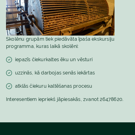
Skolēnu grupām tiek piedāvāta īpaša ekskursiju
programma, kuras laikā skolēni:
iepazīs čiekurkaltes ēku un vēsturi
uzzinās, kā darbojas senās iekārtas
atklās čiekuru kaltēšanas procesu
Interesentiem iepriekš jāpiesakās, zvanot 26478620.