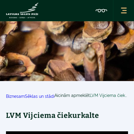
Aicinām apmeklēt
LVM Vijciema čiekurkalte
Biznesam
Sēklas un stādi
LVM Vijciema čiekurkalte