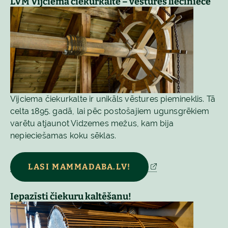
LVM Vijciema čiekurkalte – vēstures lieciniece
Vijciema čiekurkalte ir unikāls vēstures piemineklis. Tā
celta 1895. gadā, lai pēc postošajiem ugunsgrēkiem
varētu atjaunot Vidzemes mežus, kam bija
nepieciešamas koku sēklas.
LASI MAMMADABA.LV!
Iepazīsti čiekuru kaltēšanu!