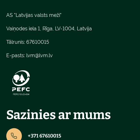
AS "Latvijas valsts meži"
Vaiņodes iela 1, Rīga, LV-1004, Latvija
Tālrunis: 67610015
E-pasts:
lvm@lvm.lv
Sazinies ar mums
+371 67610015