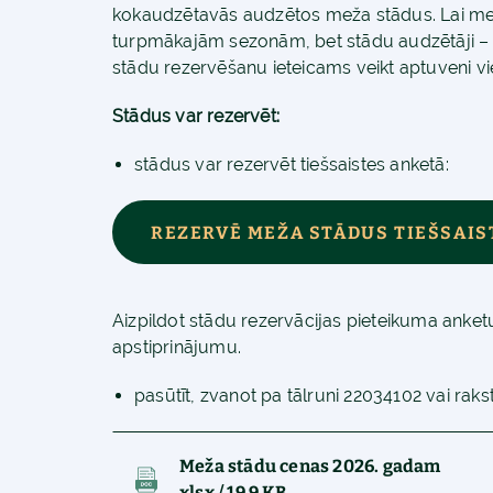
kokaudzētavās audzētos meža stādus. Lai mež
turpmākajām sezonām, bet stādu audzētāji –
stādu rezervēšanu ieteicams veikt aptuveni vi
Stādus var rezervēt:
stādus var rezervēt tiešsaistes anketā:
REZERVĒ MEŽA STĀDUS TIEŠSAIS
Aizpildot stādu rezervācijas pieteikuma anket
apstiprinājumu.
pasūtīt, zvanot pa tālruni 22034102 vai rak
Meža stādu cenas 2026. gadam
xlsx / 19.9 KB