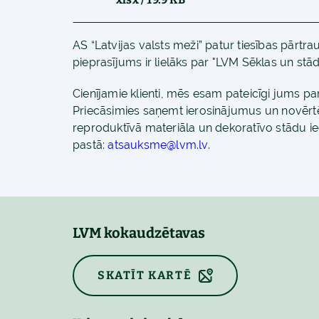
AS “Latvijas valsts meži” patur tiesības pārt
pieprasījums ir lielāks par "LVM Sēklas un stā
Cienījamie klienti, mēs esam pateicīgi jums p
Priecāsimies saņemt ierosinājumus un novēr
reproduktīvā materiāla un dekoratīvo stādu i
pastā:
atsauksme@lvm.lv
.
LVM kokaudzētavas
SKATĪT KARTĒ