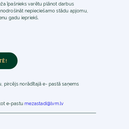
a īpašnieks varētu plānot darbus
 nodrošināt nepieciešamo stādu apjomu,
enu gadu iepriekš.
TĒ!
u, pircējs norādītajā e- pastā saņems
stot e-pastu
mezastadi@lvm.lv