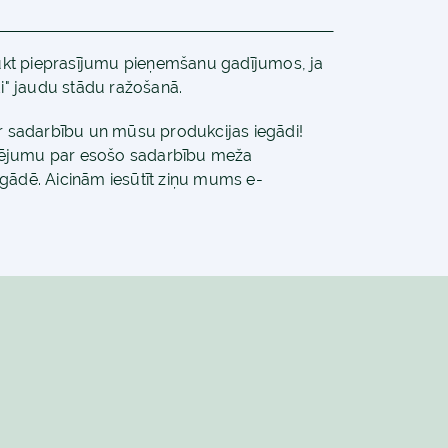
raukt pieprasījumu pieņemšanu gadījumos, ja
di" jaudu stādu ražošanā.
ar sadarbību un mūsu produkcijas iegādi!
tējumu par esošo sadarbību meža
egādē. Aicinām iesūtīt ziņu mums e-