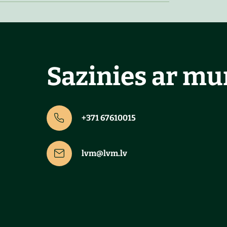
Sazinies ar m
+371 67610015
lvm@lvm.lv