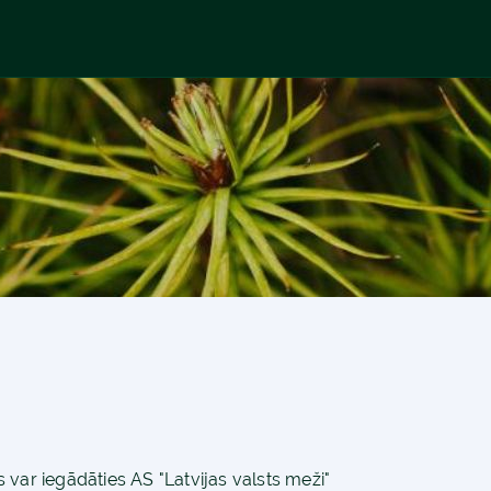
 var iegādāties AS "Latvijas valsts meži"