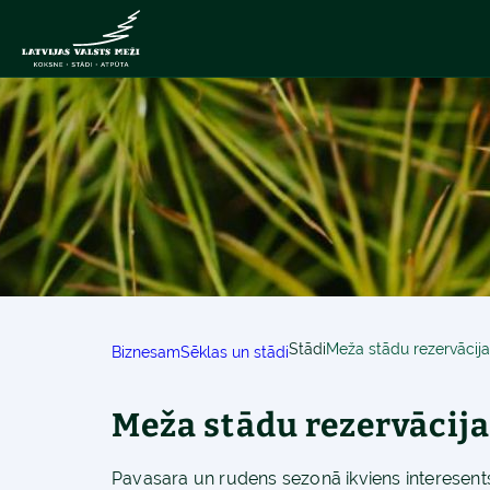
Stādi
Meža stādu rezervācija
Biznesam
Sēklas un stādi
Meža stādu rezervācija
Pavasara un rudens sezonā ikviens interesents