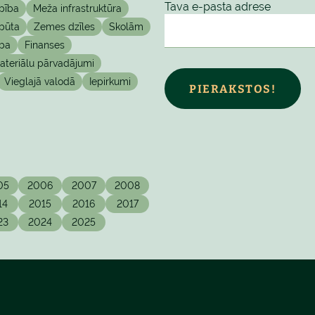
Tava e-pasta adrese
pība
Meža infrastruktūra
pūta
Zemes dzīles
Skolām
ba
Finanses
teriālu pārvadājumi
Vieglajā valodā
Iepirkumi
PIERAKSTOS!
05
2006
2007
2008
14
2015
2016
2017
23
2024
2025