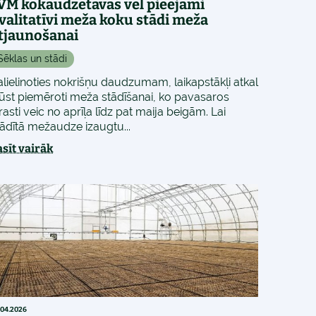
VM kokaudzētavās vēl pieejami
valitatīvi meža koku stādi meža
tjaunošanai
Sēklas un stādi
alielinoties nokrišņu daudzumam, laikapstākļi atkal
ļūst piemēroti meža stādīšanai, ko pavasaros
rasti veic no aprīļa līdz pat maija beigām. Lai
tādītā mežaudze izaugtu...
asīt vairāk
.04.2026