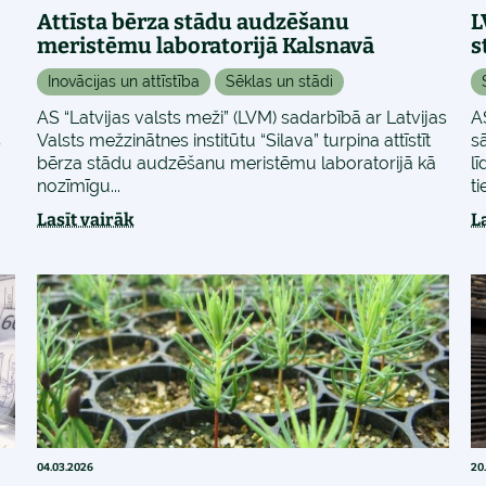
Attīsta bērza stādu audzēšanu
L
meristēmu laboratorijā Kalsnavā
s
Inovācijas un attīstība
Sēklas un stādi
AS “Latvijas valsts meži” (LVM) sadarbībā ar Latvijas
A
s
Valsts mežzinātnes institūtu “Silava” turpina attīstīt
s
bērza stādu audzēšanu meristēmu laboratorijā kā
lī
nozīmīgu...
ti
Lasīt vairāk
L
04.03.2026
20