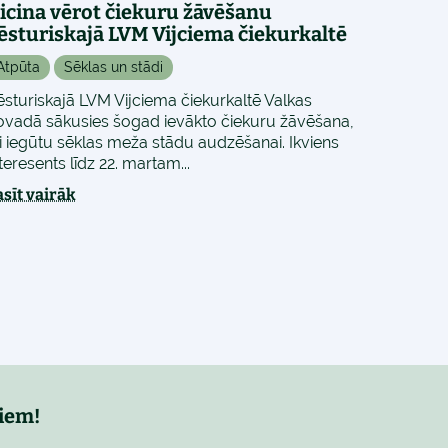
icina vērot čiekuru žāvēšanu
ēsturiskajā LVM Vijciema čiekurkaltē
Atpūta
Sēklas un stādi
ēsturiskajā LVM Vijciema čiekurkaltē Valkas
ovadā sākusies šogad ievākto čiekuru žāvēšana,
ai iegūtu sēklas meža stādu audzēšanai. Ikviens
teresents līdz 22. martam...
asīt vairāk
iem!