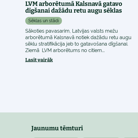
LVM arborētumā Kalsnavā gatavo
dīgšanai dažādu retu augu sēklas
Sēklas un stādi
Sākoties pavasarim, Latvijas valsts mežu
arborētumā Kalsnavā notiek dažādu retu augu
sēklu stratifikācija jeb to gatavošana dīgšanai.
Ziemā LVM arborētums no citiem...
Lasīt vairāk
Jaunumu tēmturi