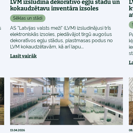
LVM izsludina dekoratīvo egļu stādu un
L
kokaudzētavu inventāra izsoles
k
a
Sēklas un stādi
s
AS "Latvijas valsts meži" (LVM) izsludinājusi trīs
elektroniskās izsoles, piedāvājot tirgū augošus
P
dekoratīvos egļu stādus, plastmasas podus no
k
LVM kokaudzētavām, kā arī lapu...
ie
s
Lasīt vairāk
L
13.04.2026
08