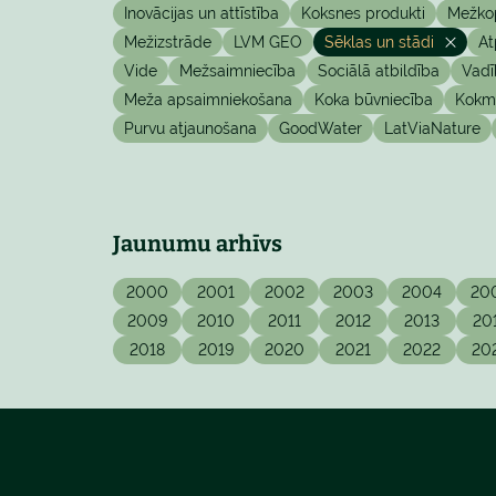
Inovācijas un attīstība
Koksnes produkti
Mežko
Mežizstrāde
LVM GEO
Sēklas un stādi
At
Vide
Mežsaimniecība
Sociālā atbildība
Vadī
Meža apsaimniekošana
Koka būvniecība
Kokma
Purvu atjaunošana
GoodWater
LatViaNature
Jaunumu arhīvs
2000
2001
2002
2003
2004
20
2009
2010
2011
2012
2013
20
2018
2019
2020
2021
2022
20