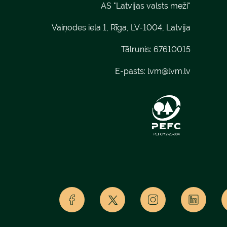
AS "Latvijas valsts meži"
Vaiņodes iela 1, Rīga, LV-1004, Latvija
Tālrunis: 67610015
E-pasts:
lvm@lvm.lv