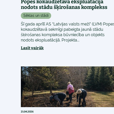
Popes kokaudzētavā ekspluatācijā
nodots stādu šķirošanas komplekss
Sēklas un stādi
Šī gada aprīlī AS “Latvijas valsts meži” (LVM) Pope
kokaudzētavā sekmīgi pabeigta jaunā stādu
šķirošanas kompleksa būvniecība un objekts
nodots ekspluatācijā. Projekta...
Lasīt vairāk
21.04.2026