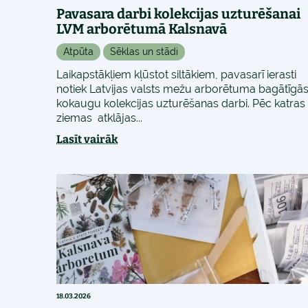
Pavasara darbi kolekcijas uzturēšanai
LVM arborētumā Kalsnavā
Atpūta
Sēklas un stādi
Laikapstākļiem kļūstot siltākiem, pavasarī ierasti
notiek Latvijas valsts mežu arborētuma bagātīgā
kokaugu kolekcijas uzturēšanas darbi. Pēc katras
ziemas atklājas...
Lasīt vairāk
18.03.2026