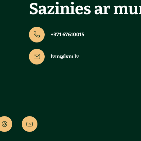
Sazinies ar m
+371 67610015
lvm@lvm.lv