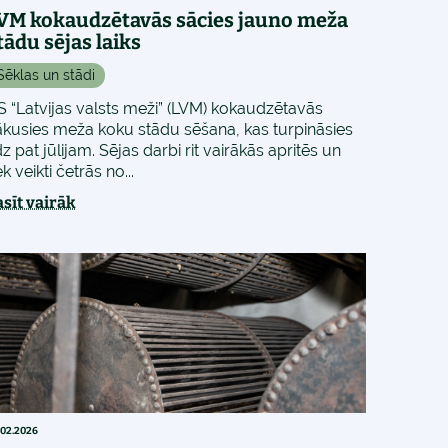
VM kokaudzētavās sācies jauno meža
tādu sējas laiks
Sēklas un stādi
S “Latvijas valsts meži” (LVM) kokaudzētavās
ākusies meža koku stādu sēšana, kas turpināsies
dz pat jūlijam. Sējas darbi rit vairākās apritēs un
ek veikti četrās no...
asīt vairāk
.02.2026