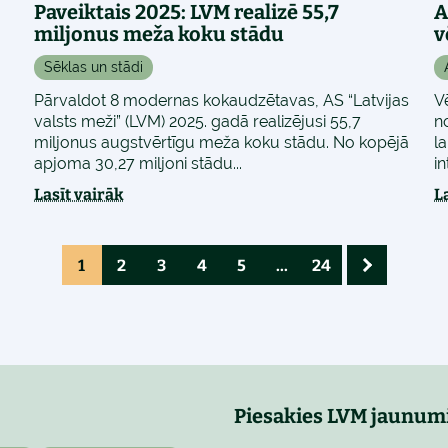
Paveiktais 2025: LVM realizē 55,7
A
miljonus meža koku stādu
v
Sēklas un stādi
Pārvaldot 8 modernas kokaudzētavas, AS “Latvijas
V
valsts meži” (LVM) 2025. gadā realizējusi 55,7
n
miljonus augstvērtīgu meža koku stādu. No kopējā
l
apjoma 30,27 miljoni stādu...
in
Lasīt vairāk
L
1
2
3
4
5
...
24
Piesakies LVM jaunum