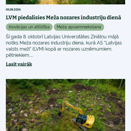
05.08.2026
LVM piedalīsies Meža nozares industriju dienā
Inovācijas un attīstība
Meža apsaimniekošana
Šī gada 8. oktobrī Latvijas Universitātes Zinātņu mājā
notiks Meža nozares industriju diena, kurā AS "Latvijas
valsts meži" (LVM) kopā ar nozares uzņēmumiem,
pētniekiem,...
Lasīt vairāk