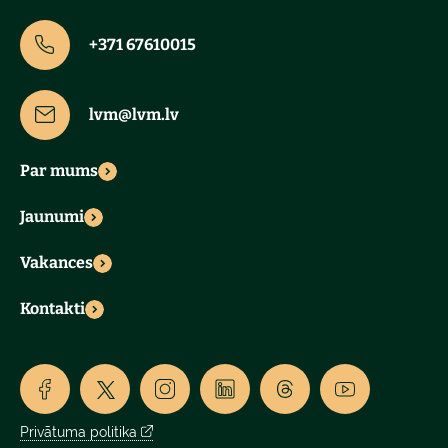
+371 67610015
lvm@lvm.lv
Par mums
Jaunumi
Vakances
Kontakti
Privātuma politika