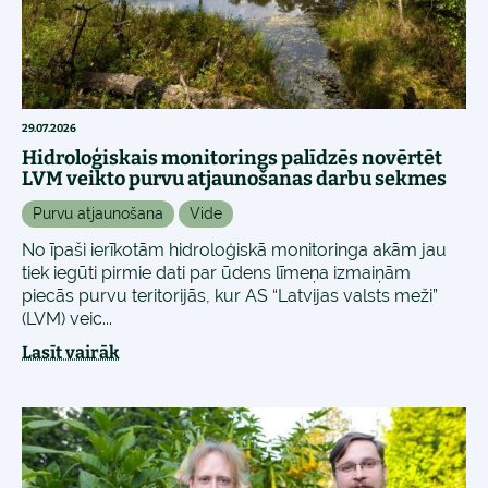
29.07.2026
Hidroloģiskais monitorings palīdzēs novērtēt
LVM veikto purvu atjaunošanas darbu sekmes
Purvu atjaunošana
Vide
No īpaši ierīkotām hidroloģiskā monitoringa akām jau
tiek iegūti pirmie dati par ūdens līmeņa izmaiņām
piecās purvu teritorijās, kur AS “Latvijas valsts meži”
(LVM) veic...
Lasīt vairāk