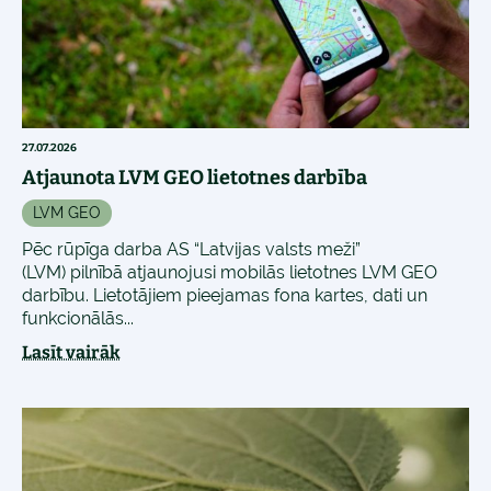
27.07.2026
Atjaunota LVM GEO lietotnes darbība
LVM GEO
Pēc rūpīga darba AS “Latvijas valsts meži”
(LVM) pilnībā atjaunojusi mobilās lietotnes LVM GEO
darbību. Lietotājiem pieejamas fona kartes, dati un
funkcionālās...
Lasīt vairāk