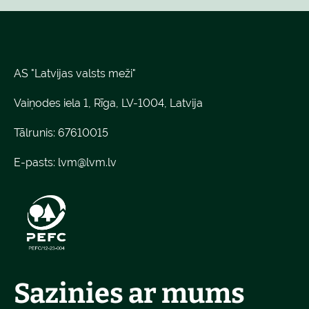
AS "Latvijas valsts meži"
Vaiņodes iela 1, Rīga, LV-1004, Latvija
Tālrunis: 67610015
E-pasts:
lvm@lvm.lv
Sazinies ar mums