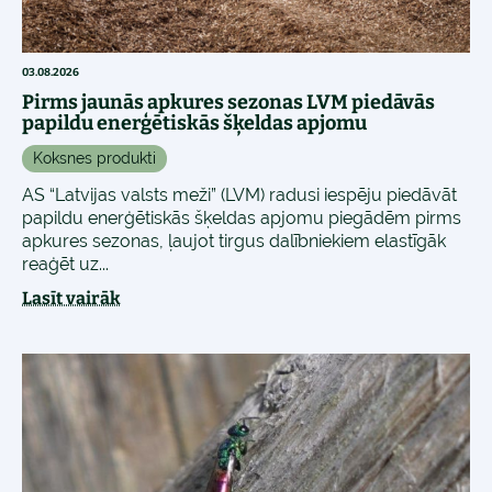
03.08.2026
Pirms jaunās apkures sezonas LVM piedāvās
papildu enerģētiskās šķeldas apjomu
Koksnes produkti
AS “Latvijas valsts meži” (LVM) radusi iespēju piedāvāt
papildu enerģētiskās šķeldas apjomu piegādēm pirms
apkures sezonas, ļaujot tirgus dalībniekiem elastīgāk
reaģēt uz...
Lasīt vairāk