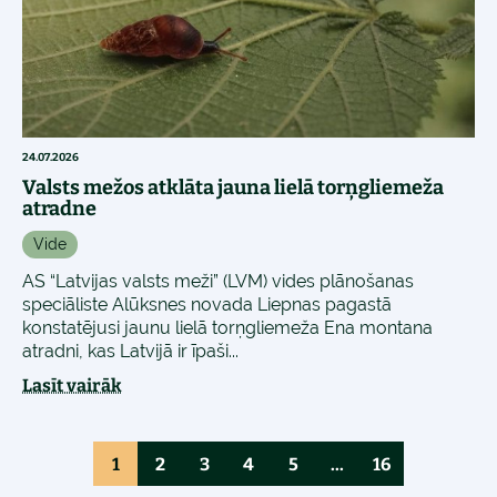
24.07.2026
Valsts mežos atklāta jauna lielā torņgliemeža
atradne
Vide
AS “Latvijas valsts meži” (LVM) vides plānošanas
speciāliste Alūksnes novada Liepnas pagastā
konstatējusi jaunu lielā torņgliemeža Ena montana
atradni, kas Latvijā ir īpaši...
Lasīt vairāk
1
2
3
4
5
...
16