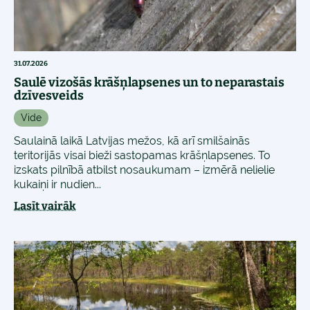
31.07.2026
Saulē vizošās krāšņlapsenes un to neparastais
dzīvesveids
Vide
Saulainā laikā Latvijas mežos, kā arī smilšainās
teritorijās visai bieži sastopamas krāšņlapsenes. To
izskats pilnībā atbilst nosaukumam – izmērā nelielie
kukaiņi ir nudien...
Lasīt vairāk