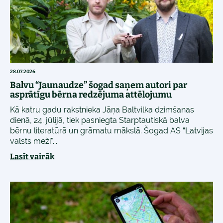
28.07.2026
Balvu “Jaunaudze” šogad saņem autori par
asprātīgu bērna redzējuma attēlojumu
Kā katru gadu rakstnieka Jāņa Baltvilka dzimšanas
dienā, 24. jūlijā, tiek pasniegta Starptautiskā balva
bērnu literatūrā un grāmatu mākslā. Šogad AS “Latvijas
valsts meži"...
Lasīt vairāk