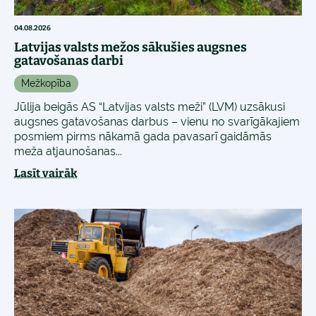
04.08.2026
Latvijas valsts mežos sākušies augsnes
gatavošanas darbi
Mežkopība
Jūlija beigās AS “Latvijas valsts meži” (LVM) uzsākusi
augsnes gatavošanas darbus – vienu no svarīgākajiem
posmiem pirms nākamā gada pavasarī gaidāmās
meža atjaunošanas...
Lasīt vairāk