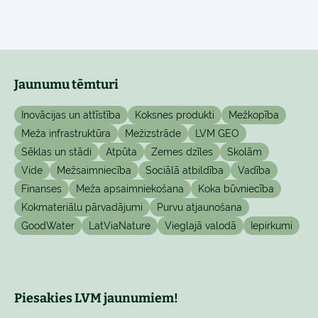
Jaunumu tēmturi
Inovācijas un attīstība
Koksnes produkti
Mežkopība
Meža infrastruktūra
Mežizstrāde
LVM GEO
Sēklas un stādi
Atpūta
Zemes dzīles
Skolām
Vide
Mežsaimniecība
Sociālā atbildība
Vadība
Finanses
Meža apsaimniekošana
Koka būvniecība
Kokmateriālu pārvadājumi
Purvu atjaunošana
GoodWater
LatViaNature
Vieglajā valodā
Iepirkumi
Piesakies LVM jaunumiem!