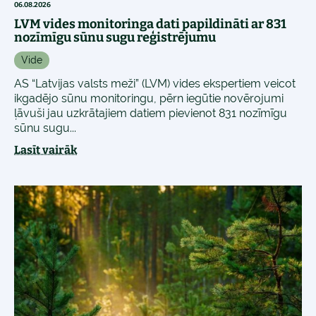
06.08.2026
LVM vides monitoringa dati papildināti ar 831
nozīmīgu sūnu sugu reģistrējumu
Vide
AS “Latvijas valsts meži” (LVM) vides ekspertiem veicot
ikgadējo sūnu monitoringu, pērn iegūtie novērojumi
ļāvuši jau uzkrātajiem datiem pievienot 831 nozīmīgu
sūnu sugu...
Lasīt vairāk