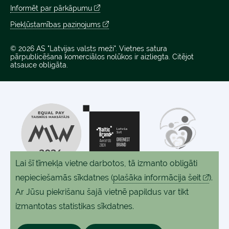
Informēt par pārkāpumu
Piekļūstamības paziņojums
© 2026 AS "Latvijas valsts meži". Vietnes satura
pārpublicēšana komerciālos nolūkos ir aizliegta. Citējot
atsauce obligāta.
Lai šī tīmekļa vietne darbotos, tā izmanto obligāti
nepieciešamās sīkdatnes
(
plašāka informācija šeit
).
Ar Jūsu piekrišanu šajā vietnē papildus var tikt
izmantotas statistikas sīkdatnes.