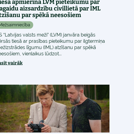
iesa apmierina LVM pieteikumu par
agaidu aizsardzību civillietā par IML
tzīšanu par spēkā neesošiem
Mežsaimniecība
S “Latvijas valsts meži” (LVM) janvāra beigās
ērsās tiesā ar prasības pieteikumu par ilgtermiņa
ežizstrādes līgumu (IML) atzīšanu par spēkā
eesošiem, vienlaikus lūdzot...
asīt vairāk