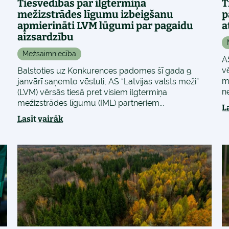
Tiesvedībās par ilgtermiņa
T
mežizstrādes līgumu izbeigšanu
p
apmierināti LVM lūgumi par pagaidu
a
aizsardzību
Mežsaimniecība
A
v
Balstoties uz Konkurences padomes šī gada 9.
m
janvārī saņemto vēstuli, AS “Latvijas valsts meži”
n
(LVM) vērsās tiesā pret visiem ilgtermiņa
mežizstrādes līgumu (IML) partneriem...
L
Lasīt vairāk