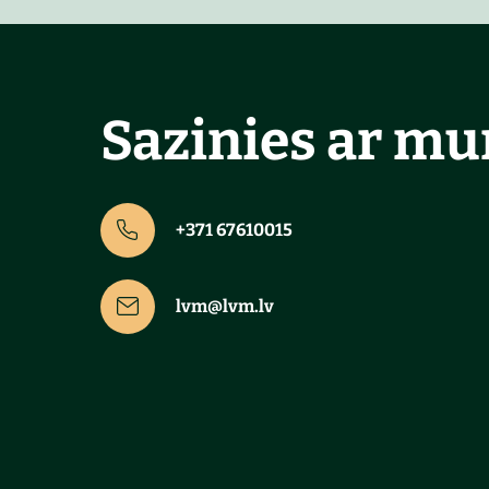
Sazinies ar m
+371 67610015
lvm@lvm.lv