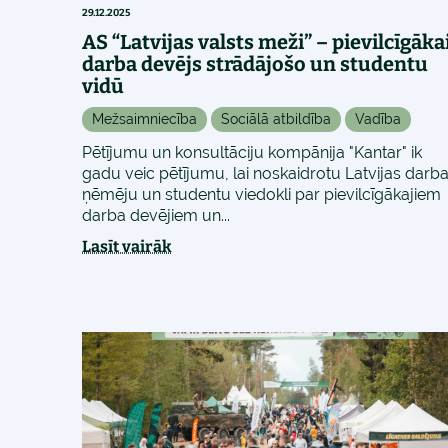
29.12.2025
AS “Latvijas valsts meži” – pievilcīgāka
darba devējs strādājošo un studentu
vidū
Mežsaimniecība
Sociālā atbildība
Vadība
Pētījumu un konsultāciju kompānija "Kantar" ik
gadu veic pētījumu, lai noskaidrotu Latvijas darb
ņēmēju un studentu viedokli par pievilcīgākajiem
darba devējiem un...
Lasīt vairāk