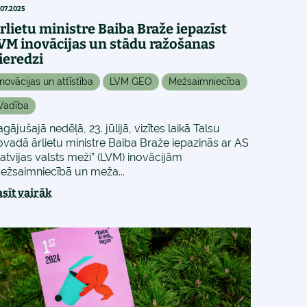
.07.2025
rlietu ministre Baiba Braže iepazīst
VM inovācijas un stādu ražošanas
ieredzi
Inovācijas un attīstība
LVM GEO
Mežsaimniecība
Vadība
gājušajā nedēļā, 23. jūlijā, vizītes laikā Talsu
ovadā ārlietu ministre Baiba Braže iepazinās ar AS
Latvijas valsts meži” (LVM) inovācijām
ežsaimniecībā un meža...
asīt vairāk