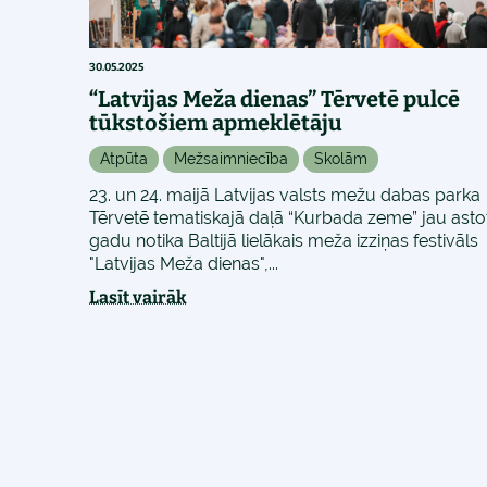
30.05.2025
“Latvijas Meža dienas” Tērvetē pulcē
tūkstošiem apmeklētāju
Atpūta
Mežsaimniecība
Skolām
23. un 24. maijā Latvijas valsts mežu dabas parka
Tērvetē tematiskajā daļā “Kurbada zeme” jau asto
gadu notika Baltijā lielākais meža izziņas festivāls
"Latvijas Meža dienas",...
Lasīt vairāk