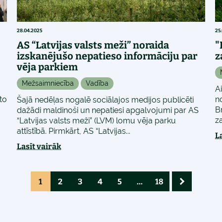
28.04.2025
25
AS “Latvijas valsts meži” noraida
"
izskanējušo nepatieso informāciju par
z
vēja parkiem
Mežsaimniecība
Vadība
A
to
n
Šajā nedēļas nogalē sociālajos medijos publicēti
B
dažādi maldinoši un nepatiesi apgalvojumi par AS
za
“Latvijas valsts meži” (LVM) lomu vēja parku
attīstībā. Pirmkārt, AS “Latvijas...
L
Lasīt vairāk
1
2
3
4
5
...
18