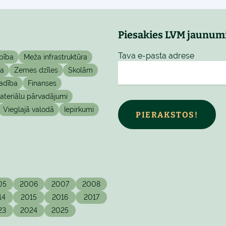
Piesakies LVM jaunum
Tava e-pasta adrese
pība
Meža infrastruktūra
ta
Zemes dzīles
Skolām
adība
Finanses
teriālu pārvadājumi
Vieglajā valodā
Iepirkumi
PIERAKSTOS!
05
2006
2007
2008
14
2015
2016
2017
23
2024
2025