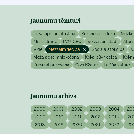
Jaunumu tēmturi
Inovācijas un attīstība
Koksnes produkti
Mežko
Mežizstrāde
LVM GEO
Sēklas un stādi
Atpū
Vide
Mežsaimniecība
Sociālā atbildība
V
Meža apsaimniekošana
Koka būvniecība
Kokma
Purvu atjaunošana
GoodWater
LatViaNature
Jaunumu arhīvs
2000
2001
2002
2003
2004
20
2009
2010
2011
2012
2013
20
2018
2019
2020
2021
2022
20