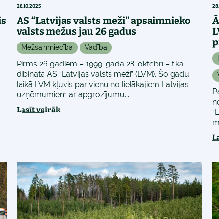
28.10.2025
28
is
AS “Latvijas valsts meži” apsaimnieko
Ā
valsts mežus jau 26 gadus
L
p
Mežsaimniecība
Vadība
Pirms 26 gadiem – 1999. gada 28. oktobrī – tika
dibināta AS “Latvijas valsts meži” (LVM). Šo gadu
laikā LVM kļuvis par vienu no lielākajiem Latvijas
a
Pa
uzņēmumiem ar apgrozījumu...
n
Lasīt vairāk
“
m
L