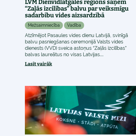
LVM Dienvidlatgales reģions saņem
“Zaļās izcilības” balvu par veiksmīgu
sadarbību vides aizsardzībā
Mežsaimniecība
Vadība
Atzīmējot Pasaules vides dienu Latvijā, svinīgā
balvu pasniegšanas ceremonijā Valsts vides
dienests (VVD) sveica astoņus “Zaļās izcilības”
balvas laureātus no visas Latvijas....
Lasīt vairāk