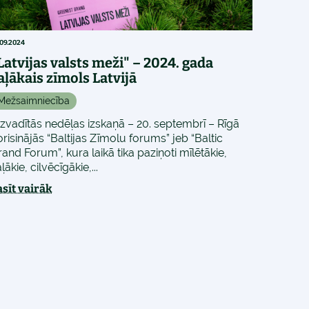
.09.2024
Latvijas valsts meži" – 2024. gada
aļākais zīmols Latvijā
Mežsaimniecība
izvadītās nedēļas izskaņā – 20. septembrī – Rīgā
orisinājās “Baltijas Zīmolu forums” jeb “Baltic
rand Forum”, kura laikā tika paziņoti mīlētākie,
ļākie, cilvēcīgākie,...
asīt vairāk