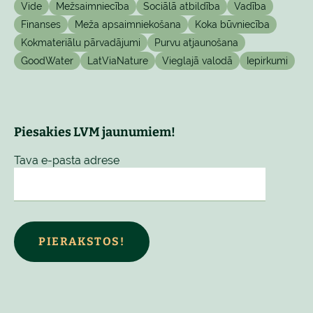
Vide
Mežsaimniecība
Sociālā atbildība
Vadība
Finanses
Meža apsaimniekošana
Koka būvniecība
Kokmateriālu pārvadājumi
Purvu atjaunošana
GoodWater
LatViaNature
Vieglajā valodā
Iepirkumi
Piesakies LVM jaunumiem!
Tava e-pasta adrese
PIERAKSTOS!