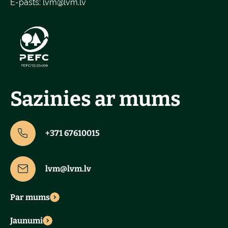
E-pasts:
lvm@lvm.lv
Sazinies ar mums
+371 67610015
lvm@lvm.lv
Par mums
Jaunumi