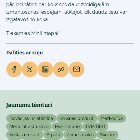
pārliecināties par koksnes daudzveidīgajām
izmantošanas iespējām, atklājot, cik daudz lietu var
izgatavot no koka.
Tiekamies MiniLmapa!
Dalīties ar ziņu
Jaunumu tēmturi
Inovācijas un attīstība
Koksnes produkti
Mežkopība
Meža infrastruktūra
Mežizstrāde
LVM GEO
Sēklas un stādi
Atpūta
Zemes dzīles
Skolām