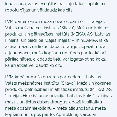
iepazīšana, zaļās enerģijas baskāju taka, saplākšņa
robotu cīņas un vēl daudz kas cits.
LVM darbinieki un meža nozares partneri – Latvijas
Valsts mežzinātnes institūts "Silava", Meža un koksnes
produktu un pētniecības institūts (MEKA), AS “Latvijas
Finieris” un biedrība “Zaļās mājas” – miniLAMPA laikā
aicina mazus un lielus dabas draugus iepazīt meža
atjaunošanu, meža kopšanu un rūpes par to, kā arī
pārliecināties, cik daudz lietu var izgatavot no koka,
kā arī atklāt vēl daudz ko citu.
LVM kopā ar meža nozares partneriem – Latvijas
Valsts mežzinātnes institūtu "Silava", Meža un koksnes
produktu pētniecības un attīstības institūtu (MEKA), AS
"Latvijas Finieris" un asociāciju “Latvijas koks” – aicinās
mazus un lielus dabas draugus iepazīt kvalitatīvu
meža apsaimniekošanu – meža atjaunošanu, meža
kopšanu un rūpes par to. Apmeklētāji varēs arī