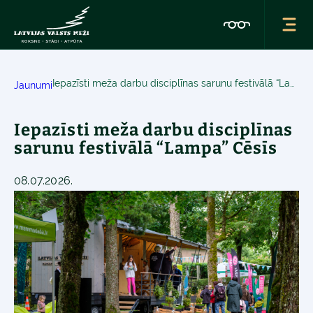
Iepazīsti meža darbu disciplīnas sarunu festivālā “Lampa” Cēsīs
Jaunumi
Iepazīsti meža darbu disciplīnas
sarunu festivālā “Lampa” Cēsīs
08.07.2026.