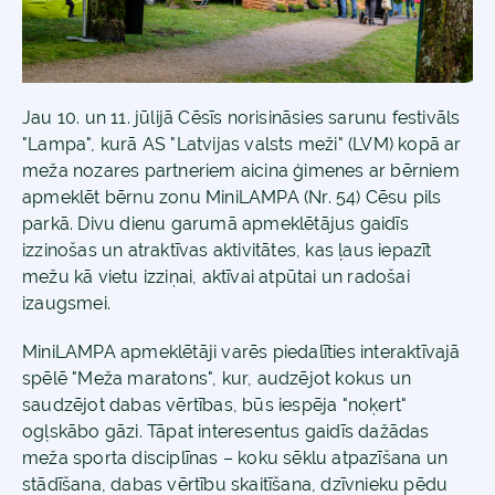
Jau 10. un 11. jūlijā Cēsīs norisināsies sarunu festivāls
"Lampa", kurā AS "Latvijas valsts meži" (LVM) kopā ar
meža nozares partneriem aicina ģimenes ar bērniem
apmeklēt bērnu zonu MiniLAMPA (Nr. 54) Cēsu pils
parkā. Divu dienu garumā apmeklētājus gaidīs
izzinošas un atraktīvas aktivitātes, kas ļaus iepazīt
mežu kā vietu izziņai, aktīvai atpūtai un radošai
izaugsmei.
MiniLAMPA apmeklētāji varēs piedalīties interaktīvajā
spēlē "Meža maratons", kur, audzējot kokus un
saudzējot dabas vērtības, būs iespēja "noķert"
ogļskābo gāzi. Tāpat interesentus gaidīs dažādas
meža sporta disciplīnas – koku sēklu atpazīšana un
stādīšana, dabas vērtību skaitīšana, dzīvnieku pēdu