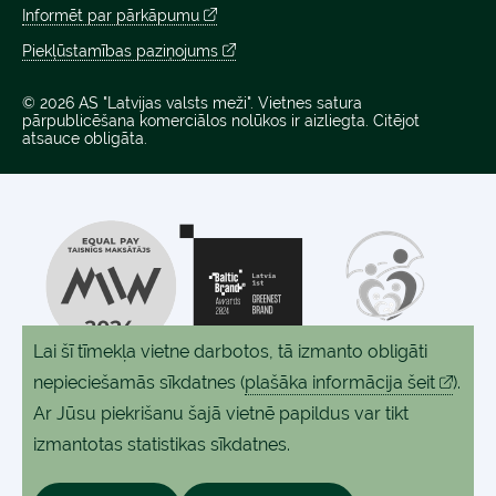
Informēt par pārkāpumu
Piekļūstamības paziņojums
© 2026 AS "Latvijas valsts meži". Vietnes satura
pārpublicēšana komerciālos nolūkos ir aizliegta. Citējot
atsauce obligāta.
Lai šī tīmekļa vietne darbotos, tā izmanto obligāti
nepieciešamās sīkdatnes
(
plašāka informācija šeit
).
Ar Jūsu piekrišanu šajā vietnē papildus var tikt
izmantotas statistikas sīkdatnes.