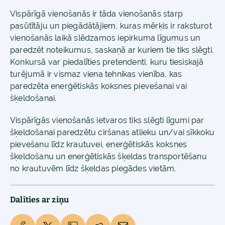
Vispārīgā vienošanās ir tāda vienošanās starp
pasūtītāju un piegādātājiem, kuras mērķis ir raksturot
vienošanās laikā slēdzamos iepirkuma līgumus un
paredzēt noteikumus, saskaņā ar kuriem tie tiks slēgti.
Konkursā var piedalīties pretendenti, kuru tiesiskajā
turējumā ir vismaz viena tehnikas vienība, kas
paredzēta enerģētiskās koksnes pievešanai vai
šķeldošanai.
Vispārīgās vienošanās ietvaros tiks slēgti līgumi par
šķeldošanai paredzētu ciršanas atlieku un/vai sīkkoku
pievešanu līdz krautuvei, enerģētiskās koksnes
šķeldošanu un enerģētiskās šķeldas transportēšanu
no krautuvēm līdz šķeldas piegādes vietām.
Dalīties ar ziņu