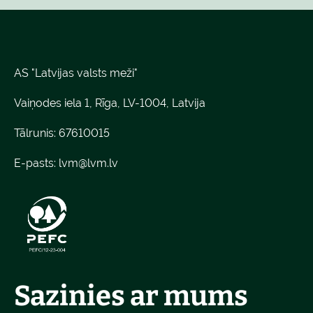
AS "Latvijas valsts meži"
Vaiņodes iela 1, Rīga, LV-1004, Latvija
Tālrunis: 67610015
E-pasts:
lvm@lvm.lv
Sazinies ar mums