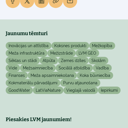
Jaunumu tēmturi
Inovācijas un attīstība
Koksnes produkti
Mežkopība
Meža infrastruktūra
Mežizstrāde
LVM GEO
Sēklas un stādi
Atpūta
Zemes dzīles
Skolām
Vide
Mežsaimniecība
Sociālā atbildība
Vadība
Finanses
Meža apsaimniekošana
Koka būvniecība
Kokmateriālu pārvadājumi
Purvu atjaunošana
GoodWater
LatViaNature
Vieglajā valodā
Iepirkumi
Piesakies LVM jaunumiem!