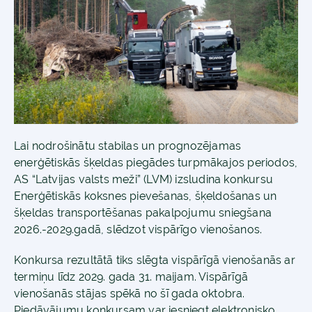
Lai nodrošinātu stabilas un prognozējamas
enerģētiskās šķeldas piegādes turpmākajos periodos,
AS “Latvijas valsts meži” (LVM) izsludina konkursu
Enerģētiskās koksnes pievešanas, šķeldošanas un
šķeldas transportēšanas pakalpojumu sniegšana
2026.-2029.gadā, slēdzot vispārīgo vienošanos.
Konkursa rezultātā tiks slēgta vispārīgā vienošanās ar
termiņu līdz 2029. gada 31. maijam. Vispārīgā
vienošanās stājas spēkā no šī gada oktobra.
Piedāvājumu konkursam var iesniegt elektronisko