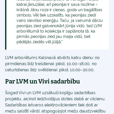
katrai jāņuzālei, arī peonijai ir sava nozīme –
krāšņā Jāņu roze ir cieņas, goda un bagātības
simbols. Vēl tiek uzskatīts, ka peonijas ziedi
vairo sievišķo enerģiju. Taču, ja vairumā dārzu
peonijas zied galvenokārt jūnija vidū, tad LVM
arborētumā to kolekcija ir saplānota tā, ka
pirmās peonijas zied jau maija vidū, bet
pēdējās ziedēs vēl jūlijā.”
LVM arborētums Kalsnavā atvērts katru dienu: no
pirmdienas līdz trešdienai: plkst. 10.00–18.00, no
ceturtdienas līdz svētdienai: plkst. 10.00–20.00.
Par LVM un Vivi sadarbību
Šogad Vivi un LVM uzsākuši kopīgu sadarbības
projektu, aicinot iedzīvotājus doties dabā ar vilcienu.
Sadarbības ietvaros elektrovilcieniem tiek doti ar
mežu saistīti vārdi, atspoguļojot mežu daudzveidību