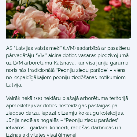
AS “Latvijas valsts meži” (LVM) sadarbībā ar pasažieru
pārvadātāju “Vivi” aicina doties vasaras piedzīvojumā
uz LVM arborētumu Kalsnavā, kur visa jūnija garumā
norisinās tradicionālā “Peoniju ziedu parāde” – viens
no iespaidīgākajiem peoniju ziedēšanas notikumiem
Latvijā.
Vairāk nekā 100 hektāru plašajā arborētuma teritorijā
apmeklētāji var doties nesteidzīgās pastaigās pa
ziedošo dārzu, iepazīt citzemju kokaugu kolekcijas.
Jūnija nedēļas nogalēs – “Peoniju ziedu parādes”
ietvaros – gaidāmi koncerti, radošas darbnīcas un
izziņas aktivitātes visai ģimenei.