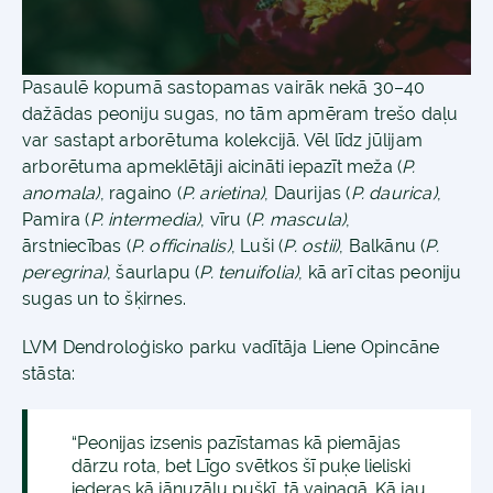
Pasaulē kopumā sastopamas vairāk nekā 30–40
dažādas peoniju sugas, no tām apmēram trešo daļu
var sastapt arborētuma kolekcijā. Vēl līdz jūlijam
arborētuma apmeklētāji aicināti iepazīt meža (
P.
anomala)
, ragaino (
P. arietina)
, Daurijas (
P. daurica)
,
Pamira (
P. intermedia)
, vīru (
P. mascula)
,
ārstniecības (
P. officinalis)
, Luši (
P. ostii)
, Balkānu (
P.
peregrina)
, šaurlapu (
P. tenuifolia)
, kā arī citas peoniju
sugas un to šķirnes.
LVM Dendroloģisko parku vadītāja Liene Opincāne
stāsta:
“Peonijas izsenis pazīstamas kā piemājas
dārzu rota, bet Līgo svētkos šī puķe lieliski
iederas kā jāņuzāļu pušķī, tā vainagā. Kā jau