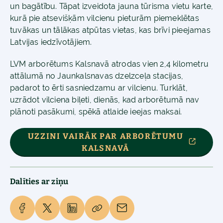
un bagātību. Tāpat izveidota jauna tūrisma vietu karte,
kurā pie atsevišķām vilcienu pieturām piemeklētas
tuvākas un tālākas atpūtas vietas, kas brīvi pieejamas
Latvijas iedzīvotājiem.
LVM arborētums Kalsnavā atrodas vien 2,4 kilometru
attālumā no Jaunkalsnavas dzelzceļa stacijas,
padarot to ērti sasniedzamu ar vilcienu. Turklāt,
uzrādot vilciena biļeti, dienās, kad arborētumā nav
plānoti pasākumi, spēkā atlaide ieejas maksai.
UZZINI VAIRĀK PAR ARBORĒTUMU
KALSNAVĀ
Dalīties ar ziņu