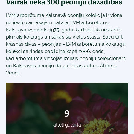
Vairāk nekā 300 peoniju dažādības
LVM arborētuma Kalsnavā peoniju kolekcija ir viena
no ievērojamākajām Latvijā. LVM arborētums
Kalsnavā izveidots 1975. gadā, kad šeit tika iestādīts
pirmais kokaugs un sākās šīs vietas stāsts. Savukārt
krāšņās dīvas – peonijas – LVM arborētuma kokaugu
kolekcijas rindas papildina kopš 2006. gada,
kad arborētumā viesojās izcilais peoniju selekcionārs
un Kalsnavas peoniju dārza idejas autors Aldonis
Vēriņš.
9
attēli galerijā