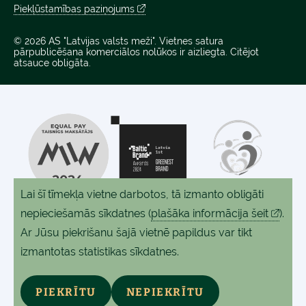
Piekļūstamības paziņojums
© 2026 AS "Latvijas valsts meži". Vietnes satura
pārpublicēšana komerciālos nolūkos ir aizliegta. Citējot
atsauce obligāta.
Lai šī tīmekļa vietne darbotos, tā izmanto obligāti
nepieciešamās sīkdatnes
(
plašāka informācija šeit
).
Ar Jūsu piekrišanu šajā vietnē papildus var tikt
izmantotas statistikas sīkdatnes.
PIEKRĪTU
NEPIEKRĪTU