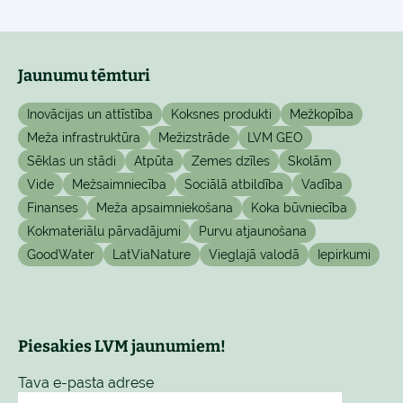
Jaunumu tēmturi
Inovācijas un attīstība
Koksnes produkti
Mežkopība
Meža infrastruktūra
Mežizstrāde
LVM GEO
Sēklas un stādi
Atpūta
Zemes dzīles
Skolām
Vide
Mežsaimniecība
Sociālā atbildība
Vadība
Finanses
Meža apsaimniekošana
Koka būvniecība
Kokmateriālu pārvadājumi
Purvu atjaunošana
GoodWater
LatViaNature
Vieglajā valodā
Iepirkumi
Piesakies LVM jaunumiem!
Tava e-pasta adrese