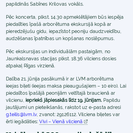
papildinās Sabīnes Krilovas vokāls.
Pēc koncerta, plkst. 14.30 apmeklētājiem būs iespēja
piedalīties īpašā arborētuma ekskursijā kopā ar
pieredzējušu gidu, iepazīstot peoniju daudzveidību,
audzēšanas īpatnības un kopšanas noslēpumus.
Pēc ekskursijas un individuālām pastaigām, no
Jaunkalsnavas stacijas plkst. 18.36 vilciens dosies
atpakaļ Rīgas virzienā.
Dalība 21. jūnija pasākumā ir ar LVM arborētuma
ieejas biļeti (ieejas maksa pieaugušajiem – 10 eiro). Lai
piedalītos īpašājā peonijām veltītajā braucienā ar
vilcienu,
iepriekš jāpiesakās līdz 19. jūnijam.
Papildu
jautājumi un pieteikšanās, rakstot uz e-pasta adresi
g.teilis@lvm.lv
, zvanot: 29126112. Vilciena biļetes var
ērti iegādāties:
Vivi – Vienā vilcienā