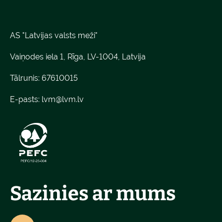
AS "Latvijas valsts meži"
Vaiņodes iela 1, Rīga, LV-1004, Latvija
Tālrunis: 67610015
E-pasts:
lvm@lvm.lv
Sazinies ar mums