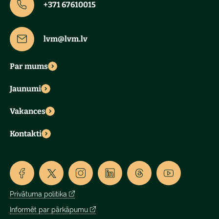
+371 67610015
lvm@lvm.lv
Par mums
Jaunumi
Vakances
Kontakti
Privātuma politika
Informēt par pārkāpumu