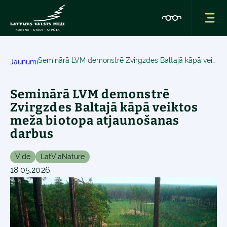
Seminārā LVM demonstrē Zvirgzdes Baltajā kāpā veiktos meža biotopa atjaunošanas darbus
Jaunumi
Seminārā LVM demonstrē
Zvirgzdes Baltajā kāpā veiktos
meža biotopa atjaunošanas
darbus
Vide
LatViaNature
18.05.2026.