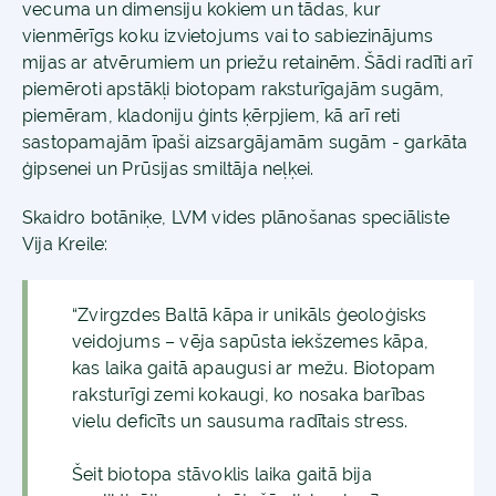
vecuma un dimensiju kokiem un tādas, kur
vienmērīgs koku izvietojums vai to sabiezinājums
mijas ar atvērumiem un priežu retainēm. Šādi radīti arī
piemēroti apstākļi biotopam raksturīgajām sugām,
piemēram, kladoniju ģints ķērpjiem, kā arī reti
sastopamajām īpaši aizsargājamām sugām - garkāta
ģipsenei un Prūsijas smiltāja neļķei.
Skaidro botāniķe, LVM vides plānošanas speciāliste
Vija Kreile:
“Zvirgzdes Baltā kāpa ir unikāls ģeoloģisks
veidojums – vēja sapūsta iekšzemes kāpa,
kas laika gaitā apaugusi ar mežu. Biotopam
raksturīgi zemi kokaugi, ko nosaka barības
vielu deficīts un sausuma radītais stress.
Šeit biotopa stāvoklis laika gaitā bija