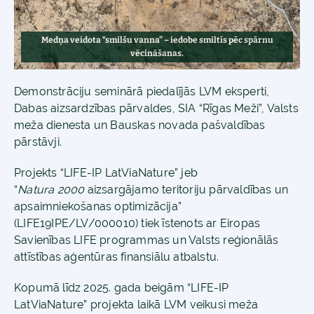
Medņa veidota “smilšu vanna” – iedobe smiltīs pēc spārnu
vēcināšanas.
Demonstrāciju seminārā piedalījās LVM eksperti,
Dabas aizsardzības pārvaldes, SIA “Rīgas Meži”, Valsts
meža dienesta un Bauskas novada pašvaldības
pārstāvji.
Projekts “LIFE-IP LatViaNature” jeb
“
Natura
2000
aizsargājamo teritoriju pārvaldības un
apsaimniekošanas optimizācija”
(LIFE19IPE/LV/000010) tiek īstenots ar Eiropas
Savienības LIFE programmas un Valsts reģionālās
attīstības aģentūras finansiālu atbalstu.
Kopumā līdz 2025. gada beigām “LIFE-IP
LatViaNature” projekta laikā LVM veikusi meža