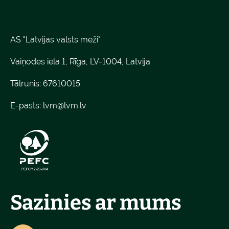
AS "Latvijas valsts meži"
Vaiņodes iela 1, Rīga, LV-1004, Latvija
Tālrunis: 67610015
E-pasts:
lvm@lvm.lv
Sazinies ar mums