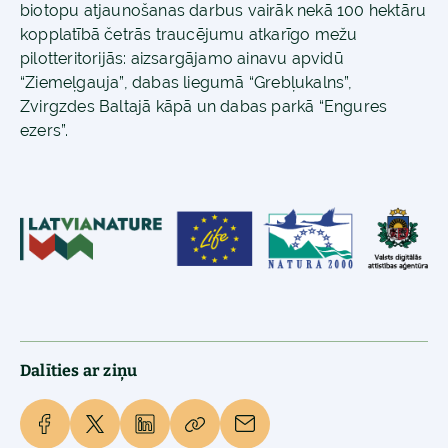
biotopu atjaunošanas darbus vairāk nekā 100 hektāru
kopplatībā četrās traucējumu atkarīgo mežu
pilotteritorijās: aizsargājamo ainavu apvidū
“Ziemeļgauja”, dabas liegumā “Grebļukalns”,
Zvirgzdes Baltajā kāpā un dabas parkā “Engures
ezers”.
Dalīties ar ziņu