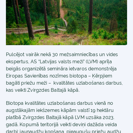
Pulcējot vairāk nekā 30 mežsaimniecības un vides
ekspertus, AS “Latvijas valsts meži” (LVM) aprīļa
beigās organizētā semināra ietvaros demonstrēja
Eiropas Savienības nozīmes biotopa – Ķērpjiem
bagāti priežu meži – kvalitātes uzlabošanas darbus,
kas veikti Zvirgzdes Baltajā kāpā.
Biotopa kvalitātes uzlabošanas darbus vienā no
augstākajām iekšzemes kāpām valstī 19 hektāru
platībā Zvirgzdes Baltajā kāpā LVM uzsāka 2023.
gadā. Kopumā teritorijā veikti deviņi dažāda veida
darbi: jaunaudžu kopšana, pieaugušu priežu audžu