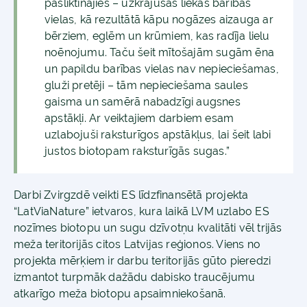
pasliktinājies – uzkrājušās liekas barības
vielas, kā rezultātā kāpu nogāzes aizauga ar
bērziem, eglēm un krūmiem, kas radīja lielu
noēnojumu. Taču šeit mītošajām sugām ēna
un papildu barības vielas nav nepieciešamas,
gluži pretēji – tām nepieciešama saules
gaisma un samērā nabadzīgi augsnes
apstākļi. Ar veiktajiem darbiem esam
uzlabojuši raksturīgos apstākļus, lai šeit labi
justos biotopam raksturīgās sugas.”
Darbi Zvirgzdē veikti ES līdzfinansētā projekta
“LatViaNature” ietvaros, kura laikā LVM uzlabo ES
nozīmes biotopu un sugu dzīvotņu kvalitāti vēl trijās
meža teritorijās citos Latvijas reģionos. Viens no
projekta mērķiem ir darbu teritorijās gūto pieredzi
izmantot turpmāk dažādu dabisko traucējumu
atkarīgo meža biotopu apsaimniekošanā.