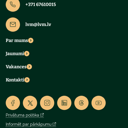
+371 67610015
lvm@lvm.lv
Par mums
Jaunumi
Vakances
Kontakti
Privātuma politika
Informēt par pārkāpumu