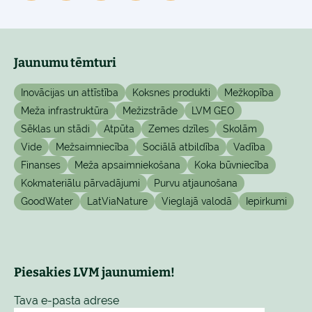
Jaunumu tēmturi
Inovācijas un attīstība
Koksnes produkti
Mežkopība
Meža infrastruktūra
Mežizstrāde
LVM GEO
Sēklas un stādi
Atpūta
Zemes dzīles
Skolām
Vide
Mežsaimniecība
Sociālā atbildība
Vadība
Finanses
Meža apsaimniekošana
Koka būvniecība
Kokmateriālu pārvadājumi
Purvu atjaunošana
GoodWater
LatViaNature
Vieglajā valodā
Iepirkumi
Piesakies LVM jaunumiem!
Tava e-pasta adrese