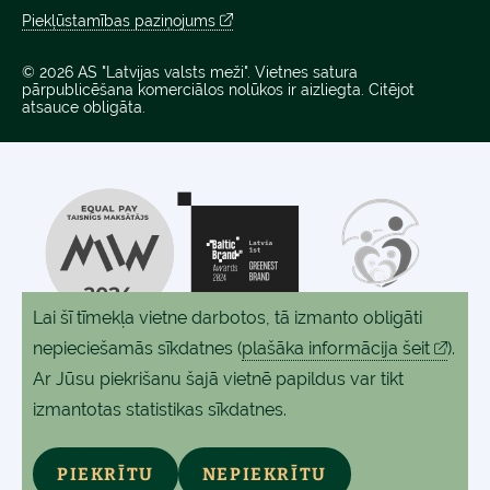
Piekļūstamības paziņojums
© 2026 AS "Latvijas valsts meži". Vietnes satura
pārpublicēšana komerciālos nolūkos ir aizliegta. Citējot
atsauce obligāta.
Lai šī tīmekļa vietne darbotos, tā izmanto obligāti
nepieciešamās sīkdatnes
(
plašāka informācija šeit
).
Ar Jūsu piekrišanu šajā vietnē papildus var tikt
izmantotas statistikas sīkdatnes.
PIEKRĪTU
NEPIEKRĪTU