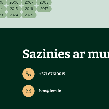
05
2006
2007
2008
14
2015
2016
2017
23
2024
2025
Sazinies ar m
+371 67610015
lvm@lvm.lv