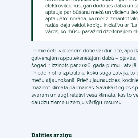
elektrovilcienus, gan dodoties dabā un sa
aptauja par būšanu mežā un vilcienu lietoš
aptaujāto* norāda, ka mēdz izmantot vilci
radās ideja veidot kopīgu iniciatīvu ar “La
vārds, ko mūsu pasažieri dzeltenajiem ele
Pirmie četri vilcieniem dotie vārdi ir bite, apod
galvenajām apputeksnētājām dabā – pļavās, l
šogad ir izziņots par 2026. gada putnu Latvij
Priede ir otra izplatītākā koku suga Latvijā, t
mežu atjaunošanā. Priežu jaunaudzes, kociņiem 
mazinot klimata pārmaiņas. Savukārt egles spēj
svaram un augt relatīvi vēsā klimatā, kas to vēs
daudzu ziemeļu zemju vērtīgu resursu.
Dalīties ar ziņu