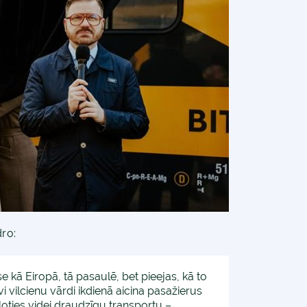
dro:
se kā Eiropā, tā pasaulē, bet pieejas, kā to
Vivi vilcienu vārdi ikdienā aicina pasažierus
loties videi draudzīgu transportu –