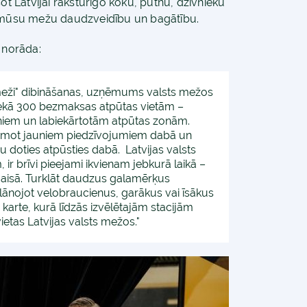
ot Latvijai raksturīgo koku, putnu, dzīvnieku
mūsu mežu daudzveidību un bagātību.
 norāda:
s meži" dibināšanas, uzņēmums valsts mežos
 nekā 300 bezmaksas atpūtas vietām –
ņiem un labiekārtotām atpūtas zonām.
vesmot jauniem piedzīvojumiem dabā un
nu doties atpūsties dabā. Latvijas valsts
ir brīvi pieejami ikvienam jebkurā laikā –
ā gaisā. Turklāt daudzus galamērķus
 Plānojot velobraucienus, garākus vai īsākus
karte, kurā līdzās izvēlētajām stacijām
etas Latvijas valsts mežos."