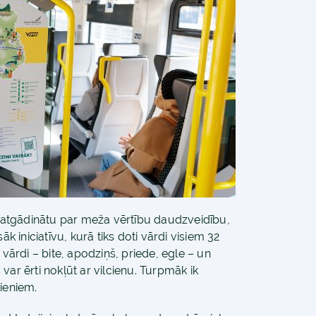
nā atgādinātu par meža vērtību daudzveidību,
āk iniciatīvu, kurā tiks doti vārdi visiem 32
ri vārdi – bite, apodziņš, priede, egle – un
var ērti nokļūt ar vilcienu. Turpmāk ik
ieniem.