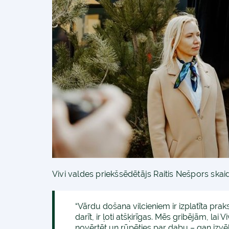
Vivi valdes priekšsēdētājs Raitis Nešpors skai
“Vārdu došana vilcieniem ir izplatīta prak
darīt, ir ļoti atšķirīgas. Mēs gribējām, lai 
novērtēt un rūpēties par dabu – gan izvē