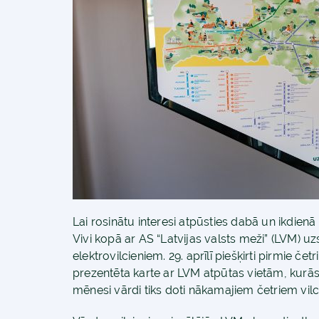
Lai rosinātu interesi atpūsties dabā un ikdie
Vivi kopā ar AS “Latvijas valsts meži” (LVM) uzs
elektrovilcieniem. 29. aprīlī piešķirti pirmie čet
prezentēta karte ar LVM atpūtas vietām, kurās 
mēnesi vārdi tiks doti nākamajiem četriem vilc