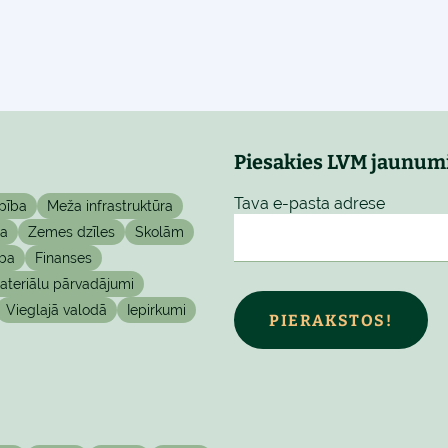
Piesakies LVM jaunum
Tava e-pasta adrese
pība
Meža infrastruktūra
ta
Zemes dzīles
Skolām
ba
Finanses
teriālu pārvadājumi
Vieglajā valodā
Iepirkumi
PIERAKSTOS!