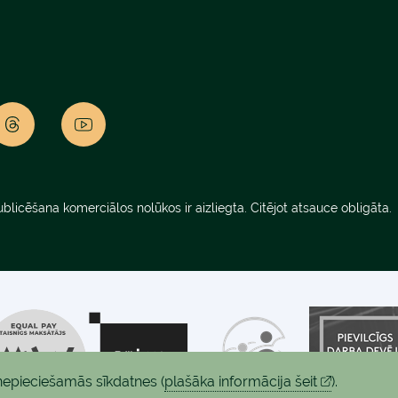
blicēšana komerciālos nolūkos ir aizliegta. Citējot atsauce obligāta.
i nepieciešamās sīkdatnes
(
plašāka informācija šeit
).