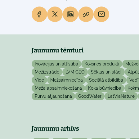
Jaunumu tēmturi
Inovācijas un attīstība
Koksnes produkti
Mežko
Mežizstrāde
LVM GEO
Sēklas un stādi
Atpū
Vide
Mežsaimniecība
Sociālā atbildība
Vadī
Meža apsaimniekošana
Koka būvniecība
Kokma
Purvu atjaunošana
GoodWater
LatViaNature
Jaunumu arhīvs