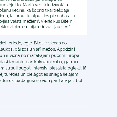
udzējot to. Martā veiktā iedzīvotāju
anu liecina, ka šobrīd tikai trešdaļa
enu, lai brauktu atpūsties pie dabas. Tā
tvijas valsts mežiem”. Vienlaikus Bite ir
ktrovilcieniem bija iedevuši jau sen."
ziņš, priede, egle.
Bites ir vienas no
aukos, dārzos un arī mežos. Apodziņš
ā un ir viena no mazākajām pūcēm Eiropā.
o plaši izmanto gan kokrūpniecībā, gan arī
strauji augot, intensīvi piesaista oglekli, tā
 turēties un pielāgoties sniega lielajam
turiski padarījusi ne vien par Latvijas, bet