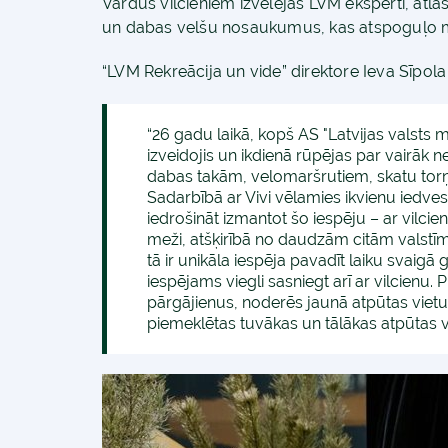
Vārdus vilcieniem izvēlējās LVM eksperti, atlas
un dabas velšu nosaukumus, kas atspoguļo 
“LVM Rekreācija un vide” direktore Ieva Sīpola
“26 gadu laikā, kopš AS "Latvijas valst
izveidojis un ikdienā rūpējas par vairāk
dabas takām, velomaršrutiem, skatu tor
Sadarbībā ar Vivi vēlamies ikvienu ied
iedrošināt izmantot šo iespēju – ar vilcie
meži, atšķirībā no daudzām citām valstīm, 
tā ir unikāla iespēja pavadīt laiku svaig
iespējams viegli sasniegt arī ar vilcienu.
pārgājienus, noderēs jaunā atpūtas vietu 
piemeklētas tuvākas un tālākas atpūtas vi