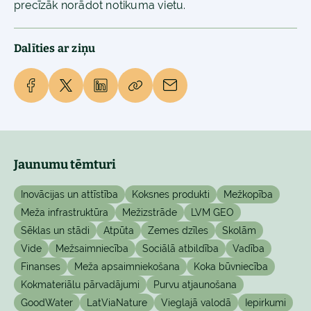
precīzāk norādot notikuma vietu.
Dalīties ar ziņu
Jaunumu tēmturi
Inovācijas un attīstība
Koksnes produkti
Mežkopība
Meža infrastruktūra
Mežizstrāde
LVM GEO
Sēklas un stādi
Atpūta
Zemes dzīles
Skolām
Vide
Mežsaimniecība
Sociālā atbildība
Vadība
Finanses
Meža apsaimniekošana
Koka būvniecība
Kokmateriālu pārvadājumi
Purvu atjaunošana
GoodWater
LatViaNature
Vieglajā valodā
Iepirkumi