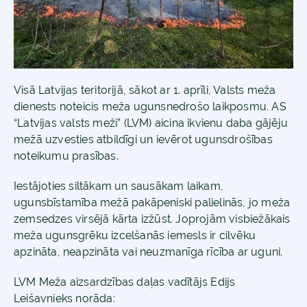
Visā Latvijas teritorijā, sākot ar 1. aprīli, Valsts meža
dienests noteicis meža ugunsnedrošo laikposmu. AS
“Latvijas valsts meži” (LVM) aicina ikvienu daba gājēju
mežā uzvesties atbildīgi un ievērot ugunsdrošības
noteikumu prasības.
Iestājoties siltākam un sausākam laikam,
ugunsbīstamība mežā pakāpeniski palielinās, jo meža
zemsedzes virsējā kārta izžūst. Joprojām visbiežākais
meža ugunsgrēku izcelšanās iemesls ir cilvēku
apzināta, neapzināta vai neuzmanīga rīcība ar uguni.
LVM Meža aizsardzības daļas vadītājs Edijs
Leišavnieks norāda: