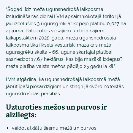
“Šogad līdz meža ugunsnedrošā laikposma
izsludināšanas dienai LVM apsaimniekotajā teritorijā
jau izcēlušies 3 ugunsgrēki ar kopējo platību 0,027 ha
apjomā. Pateicoties vēsajiem un lietainajiem
laikapstākļiem 2025. gadā, meža ugunsnedrošajā
laikposmā tika fiksēts vēsturiski mazākais meža
ugunsgrēku skaits – 66, uguns skartajai platībai
sasniedzot 17,67 hektārus, kas bija mazākā izdegusī
meža platība valsts mežos pēdējo 25 gadu laikā.”
LVM atgādina, ka ugunsnedrošajā laikposmā mežā
jābūt īpaši piesardzīgiem un stingri jāievēro noteiktās
ugunsdrošības prasības.
Uzturoties mežos un purvos ir
aizliegts:
veidot atklātu liesmu mežā un purvos,