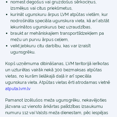
nomest degošus vai gruzdošus sērkociņus,
izsmēķus vai citus priekšmetus,
kurināt ugunskuru ārpus LVM atpūtas vietām, kur
nodrošināta speciāla ugunskura vieta, kā arī atstāt
iekurinātos ugunskurus bez uzraudzības,
braukt ar mehāniskajiem transportlīdzekļiem pa
mežu un purvu ārpus ceļiem,
veikt jebkuru citu darbību, kas var izraisīt
ugunsgrēku.
Kopš uzņēmuma dibināšanas, LVM teritorijā ierīkotas
un uzturētas vairāk nekā 300 bezmaksas atpūtas
vietas, no kurām lielākajā daļā ir arī speciāla
ugunskura vieta. Atpūtas vietas ērti atrodamas vietnē
atputa.lvm.lv
Pamanot izcēlušos meža ugunsgrēku, nekavējoties
jāzvana uz vienoto ārkārtas palīdzības izsaukumu
numuru 112 vai Valsts meža dienestam, pēc iespējas