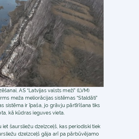
šanai, AS “Latvijas valsts meži” (LVM)
rms meža meliorācijas sistēmas “Staldāti”
 sistēma ir īpaša, jo grāvju pārtīrīšana tiks
ota, kā kūdras ieguves vieta.
et šaursliežu dzelzceļš, kas periodiski tiek
ursliežu dzelzceļš gāja arī pa pārbūvējamo