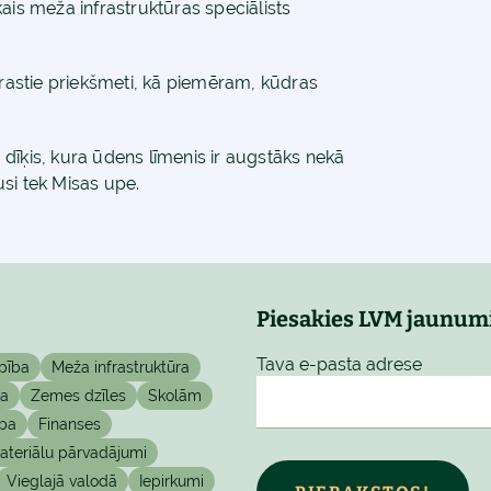
ais meža infrastruktūras speciālists
trastie priekšmeti, kā piemēram, kūdras
dīķis, kura ūdens līmenis ir augstāks nekā
usi tek Misas upe.
Piesakies LVM jaunum
Tava e-pasta adrese
pība
Meža infrastruktūra
ta
Zemes dzīles
Skolām
ba
Finanses
teriālu pārvadājumi
Vieglajā valodā
Iepirkumi