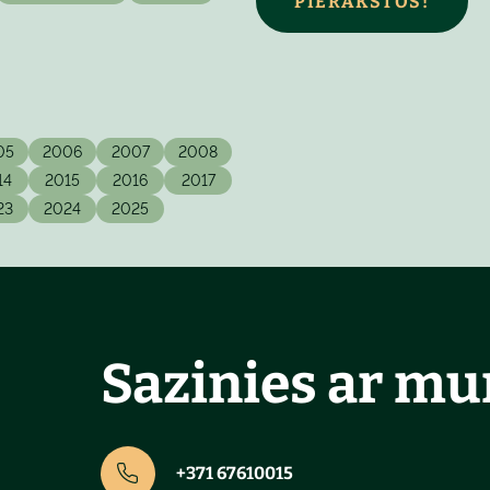
PIERAKSTOS!
05
2006
2007
2008
14
2015
2016
2017
23
2024
2025
Sazinies ar m
+371 67610015