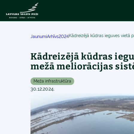
Kādreizējā kūdras ieguves vietā 
Jaunumi
Arhīvs
2024
Kādreizējā kūdras iegu
mežā meliorācijas sis
Meža infrastruktūra
30.12.2024.