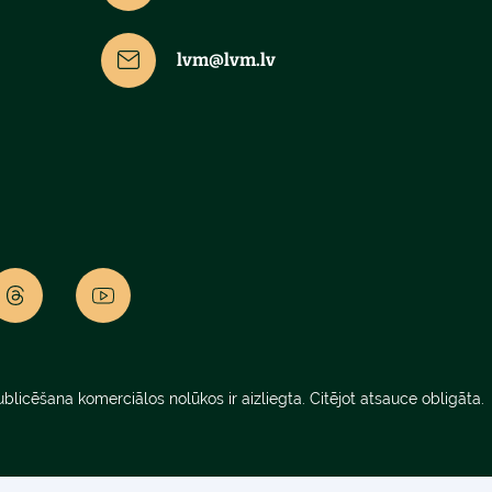
lvm@lvm.lv
blicēšana komerciālos nolūkos ir aizliegta. Citējot atsauce obligāta.