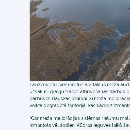
Lai izveidotu piemērotus apstākļus meža audzē
uzsākusi grāvju trases atbrīvošanas darbus pi
pārbūves Bauskas iecirknī. Šī meža meliorācijas
veikta degradētā teritorijā, kas kādreiz izmant
“Gar meža meliorācijas sistēmas rietumu malu i
izmantots vēl šodien. Kūdras ieguves laikā ša