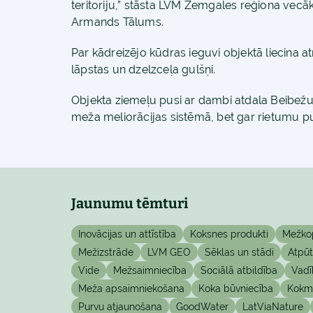
teritoriju,” stāsta LVM Zemgales reģiona vecāk
Armands Tālums.
Par kādreizējo kūdras ieguvi objektā liecina a
lāpstas un dzelzceļa gulšņi.
Objekta ziemeļu pusi ar dambi atdala Beibežu 
meža meliorācijas sistēmā, bet gar rietumu p
Jaunumu tēmturi
Inovācijas un attīstība
Koksnes produkti
Mežko
Mežizstrāde
LVM GEO
Sēklas un stādi
Atpū
Vide
Mežsaimniecība
Sociālā atbildība
Vadī
Meža apsaimniekošana
Koka būvniecība
Kokma
Purvu atjaunošana
GoodWater
LatViaNature