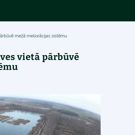
pārbūvē mežā meliorācijas sistēmu
ves vietā pārbūvē
tēmu