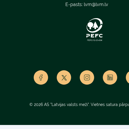
E-pasts:
lvm@lvm.lv
© 2026 AS "Latvijas valsts meži". Vietnes satura pārpu