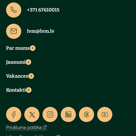
+371 67610015
lvm@lvm.lv
Par mums
Jaunumi
Vakances
Kontakti
Privātuma politika