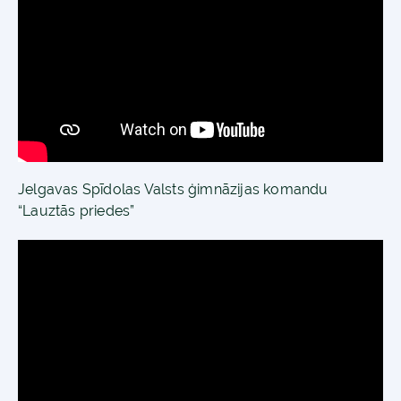
Jelgavas Spīdolas Valsts ģimnāzijas komandu
“Lauztās priedes”