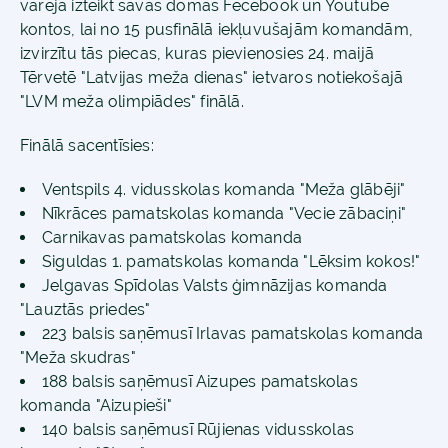
varēja izteikt savas domas Fecebook un Youtube
kontos, lai no 15 pusfinālā iekļuvušajām komandām,
izvirzītu tās piecas, kuras pievienosies 24. maijā
Tērvetē "Latvijas meža dienas" ietvaros notiekošajā
"LVM meža olimpiādes" finālā.
Finālā sacentīsies:
Ventspils 4. vidusskolas komanda "Meža glābēji"
Nīkrāces pamatskolas komanda "Vecie zābaciņi"
Carnikavas pamatskolas komanda
Siguldas 1. pamatskolas komanda "Lēksim kokos!"
Jelgavas Spīdolas Valsts ģimnāzijas komanda
"Lauztās priedes"
223 balsis saņēmusī Irlavas pamatskolas komanda
"Meža skudras"
188 balsis saņēmusī Aizupes pamatskolas
komanda "Aizupieši"
140 balsis saņēmusī Rūjienas vidusskolas