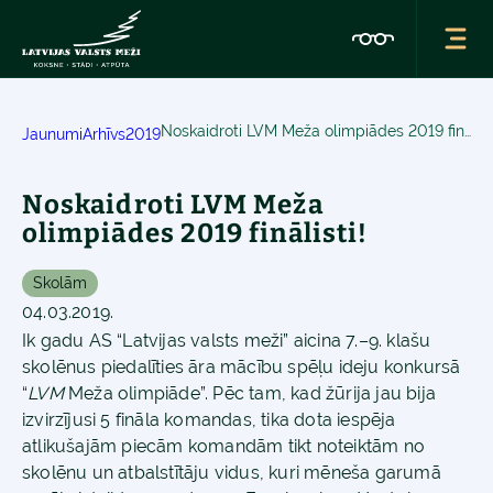
Noskaidroti LVM Meža olimpiādes 2019 finālisti!
Jaunumi
Arhīvs
2019
Noskaidroti LVM Meža
olimpiādes 2019 finālisti!
Skolām
04.03.2019.
Ik gadu AS “Latvijas valsts meži” aicina 7.–9. klašu
skolēnus piedalīties āra mācību spēļu ideju konkursā
“
LVM
Meža olimpiāde”. Pēc tam, kad žūrija jau bija
izvirzījusi 5 fināla komandas, tika dota iespēja
atlikušajām piecām komandām tikt noteiktām no
skolēnu un atbalstītāju vidus, kuri mēneša garumā