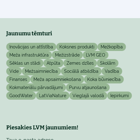
Jaunumu tēmturi
Inovācijas un attīstība
Koksnes produkti
Mežkopība
Meža infrastruktūra
Mežizstrāde
LVM GEO
Sēklas un stādi
Atpūta
Zemes dzīles
Skolām
Vide
Mežsaimniecība
Sociālā atbildība
Vadība
Finanses
Meža apsaimniekošana
Koka būvniecība
Kokmateriālu pārvadājumi
Purvu atjaunošana
GoodWater
LatViaNature
Vieglajā valodā
Iepirkumi
Piesakies LVM jaunumiem!