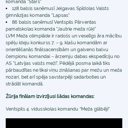
komanda "Stars"
128 balsis saņēmusī Jelgavas Spīdolas Valsts
ģimnāzijas komanda "Lapsas"
86 balsis saņēmusī Ventspils Pārventas
pamatskolas komanda "Jautrie meža rūķi"
LVM Meža olimpiāde ir radošs un veselīgs āra mācību
spēļu ideju konkurss 7. – 9. klašu komandām ar
orientēšanās finālsacensībām un galveno balvu
čempionu komandai – ārzemju dabas ekspedīciju no
AS "Latvijas valsts meži". Pēdējā posma laikā tiks
pārbaudītas ne tikai viņu zināšanas par mežu un meža
nozari, bet arī spēja savstarpēji sadarboties un
strādāt komandā.
Žūrija finālam izvirzījusi šādas komandas:
Ventspils 4. vidusskolas komandu “Meža glābēji”