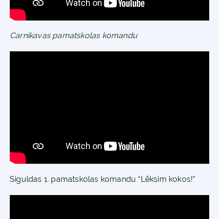
Carnikavas pamatskolas komandu
Siguldas 1. pamatskolas komandu “Lēksim kokos!”