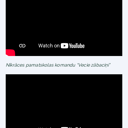
Nīkrāces pamatskolas komandu “Vecie zābaciņi”