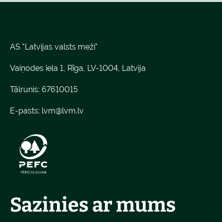
AS "Latvijas valsts meži"
Vaiņodes iela 1, Rīga, LV-1004, Latvija
Tālrunis: 67610015
E-pasts:
lvm@lvm.lv
Sazinies ar mums