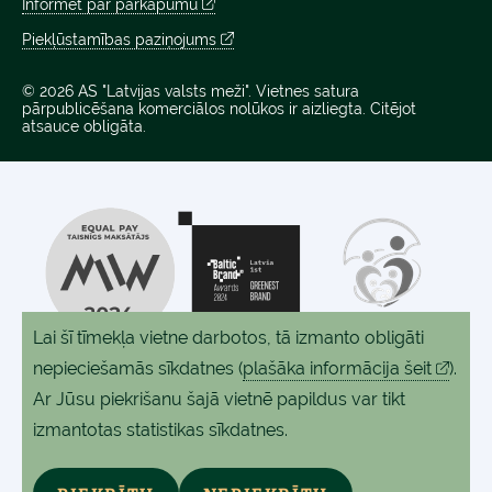
Informēt par pārkāpumu
Piekļūstamības paziņojums
© 2026 AS "Latvijas valsts meži". Vietnes satura
pārpublicēšana komerciālos nolūkos ir aizliegta. Citējot
atsauce obligāta.
Lai šī tīmekļa vietne darbotos, tā izmanto obligāti
nepieciešamās sīkdatnes
(
plašāka informācija šeit
).
Ar Jūsu piekrišanu šajā vietnē papildus var tikt
izmantotas statistikas sīkdatnes.