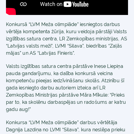
Konkursā “LVM Meža olimpiāde” iesniegtos darbus
vērtēja kompetenta žūrija, kuru veidoja pārstāji Valsts
izglītības satura centra, LR Zemkopības ministrijas, AS
“Latvijas valsts meži”, LVMI “Silava”, biedrības “Zaļās
mājas” un AS “Latvijas Finieris”.
Valsts izglītības satura centra pārstāve Inese Liepiņa
pauda gandarījumu, ka dalība konkursā veicina
kompetenču pieejas iedzīvināšanu skolās. Atzinību šī
gada iesniegto darbu autoriem izteica arī LR
Zemkopības Ministrijas pārstāve Māra Mīkule: “Prieks
par to, ka skolēnu darbaspējas un radošums ar katru
gadu aug!”
Konkursa “LVM Meža olimpiāde” darbus vērtētāja
Dagnija Lazdiņa no LVMI “Silava”, kura neslēpa prieku