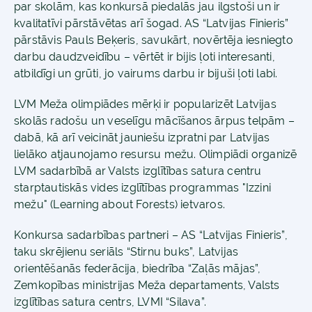
par skolām, kas konkursā piedalās jau ilgstoši un ir
kvalitatīvi pārstāvētas arī šogad. AS “Latvijas Finieris”
pārstāvis Pauls Beķeris, savukārt, novērtēja iesniegto
darbu daudzveidību – vērtēt ir bijis ļoti interesanti,
atbildīgi un grūti, jo vairums darbu ir bijuši ļoti labi.
LVM Meža olimpiādes mērķi ir popularizēt Latvijas
skolās radošu un veselīgu mācīšanos ārpus telpām –
dabā, kā arī veicināt jauniešu izpratni par Latvijas
lielāko atjaunojamo resursu mežu. Olimpiādi organizē
LVM sadarbībā ar Valsts izglītības satura centru
starptautiskās vides izglītības programmas "Izzini
mežu" (Learning about Forests) ietvaros.
Konkursa sadarbības partneri – AS “Latvijas Finieris”,
taku skrējienu seriāls “Stirnu buks”, Latvijas
orientēšanās federācija, biedrība “Zaļās mājas”,
Zemkopības ministrijas Meža departaments, Valsts
izglītības satura centrs, LVMI “Silava”.