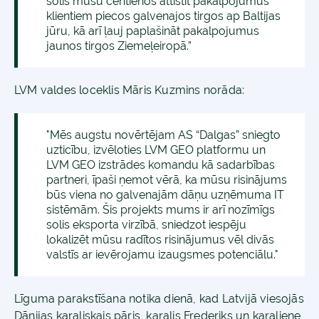
solis mūsu centienos attīstīt pakalpojumus
klientiem piecos galvenajos tirgos ap Baltijas
jūru, kā arī ļauj paplašināt pakalpojumus
jaunos tirgos Ziemeļeiropā.”
LVM valdes loceklis Māris Kuzmins norāda:
"Mēs augstu novērtējam AS “Dalgas” sniegto
uzticību, izvēloties LVM GEO platformu un
LVM GEO izstrādes komandu kā sadarbības
partneri, īpaši ņemot vērā, ka mūsu risinājums
būs viena no galvenajām dāņu uzņēmuma IT
sistēmām. Šis projekts mums ir arī nozīmīgs
solis eksporta virzībā, sniedzot iespēju
lokalizēt mūsu radītos risinājumus vēl divās
valstīs ar ievērojamu izaugsmes potenciālu."
Līguma parakstīšana notika dienā, kad Latvijā viesojās
Dānijas karaliskais pāris, karalis Frederiks un karaliene