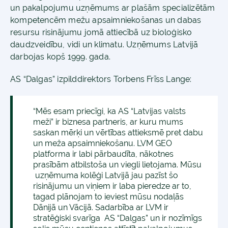
un pakalpojumu uzņēmums ar plašām specializētām
kompetencēm mežu apsaimniekošanas un dabas
resursu risinājumu jomā attiecībā uz bioloģisko
daudzveidību, vidi un klimatu. Uzņēmums Latvijā
darbojas kopš 1999. gada.
AS “Dalgas” izpilddirektors Torbens Frīss Lange:
“Mēs esam priecīgi, ka AS “Latvijas valsts
meži” ir biznesa partneris, ar kuru mums
saskan mērķi un vērtības attieksmē pret dabu
un meža apsaimniekošanu. LVM GEO
platforma ir labi pārbaudīta, nākotnes
prasībām atbilstoša un viegli lietojama. Mūsu
uzņēmuma kolēģi Latvijā jau pazīst šo
risinājumu un viņiem ir laba pieredze ar to,
tagad plānojam to ieviest mūsu nodaļās
Dānijā un Vācijā. Sadarbība ar LVM ir
stratēģiski svarīga AS “Dalgas” un ir nozīmīgs