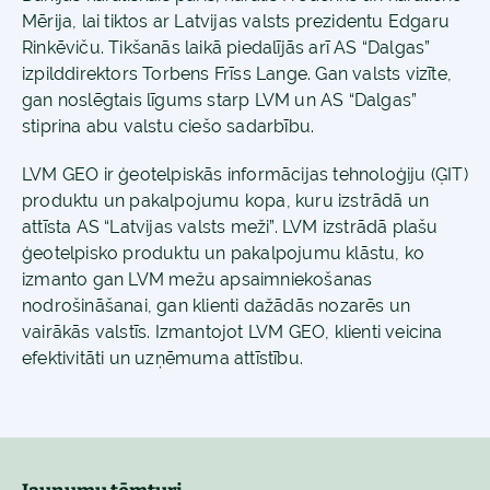
Mērija, lai tiktos ar Latvijas valsts prezidentu Edgaru
Rinkēviču. Tikšanās laikā piedalījās arī AS “Dalgas”
izpilddirektors Torbens Frīss Lange. Gan valsts vizīte,
gan noslēgtais līgums starp LVM un AS “Dalgas”
stiprina abu valstu ciešo sadarbību.
LVM GEO ir ģeotelpiskās informācijas tehnoloģiju (ĢIT)
produktu un pakalpojumu kopa, kuru izstrādā un
attīsta AS “Latvijas valsts meži”. LVM izstrādā plašu
ģeotelpisko produktu un pakalpojumu klāstu, ko
izmanto gan LVM mežu apsaimniekošanas
nodrošināšanai, gan klienti dažādās nozarēs un
vairākās valstīs. Izmantojot LVM GEO, klienti veicina
efektivitāti un uzņēmuma attīstību.