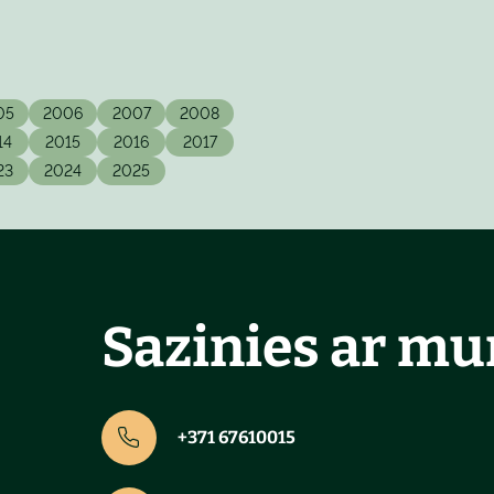
05
2006
2007
2008
14
2015
2016
2017
23
2024
2025
Sazinies ar m
+371 67610015