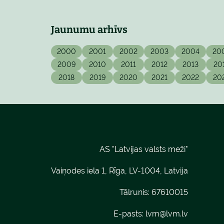
Jaunumu arhīvs
2000
2001
2002
2003
2004
20
2009
2010
2011
2012
2013
20
2018
2019
2020
2021
2022
20
AS "Latvijas valsts meži"
Vaiņodes iela 1, Rīga, LV-1004, Latvija
Tālrunis: 67610015
E-pasts:
lvm@lvm.lv