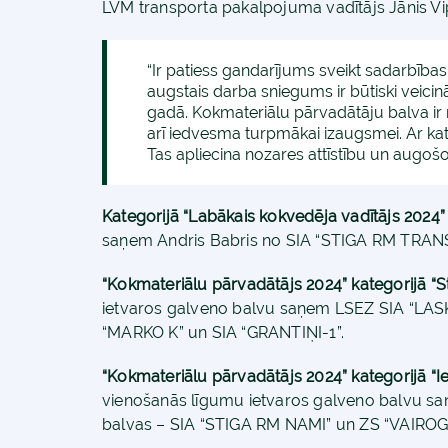
LVM transporta pakalpojuma vadītājs Jānis Vip
“Ir patiess gandarījums sveikt sadarbība
augstais darba sniegums ir būtiski veic
gadā. Kokmateriālu pārvadātāju balva ir n
arī iedvesma turpmākai izaugsmei. Ar kat
Tas apliecina nozares attīstību un augošo
Kategorijā “Labākais kokvedēja vadītājs 2024”
saņem Andris Babris no SIA “STIGA RM TRAN
“Kokmateriālu pārvadātājs 2024” kategorijā “St
ietvaros galveno balvu saņem LSEZ SIA “LASK
“MARKO K” un SIA “GRANTIŅI-1”.
“Kokmateriālu pārvadātājs 2024” kategorijā “I
vienošanās līgumu ietvaros galveno balvu sa
balvas – SIA “STIGA RM NAMI” un ZS “VAIROG