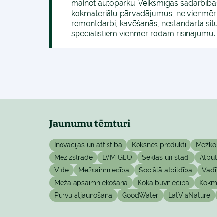
mainot autoparku. Veiksmīgas sadarbības
kokmateriālu pārvadājumus, ne vienmēr vi
remontdarbi, kavēšanās, nestandarta situ
speciālistiem vienmēr rodam risinājumu.
Jaunumu tēmturi
Inovācijas un attīstība
Koksnes produkti
Mežko
Mežizstrāde
LVM GEO
Sēklas un stādi
Atpū
Vide
Mežsaimniecība
Sociālā atbildība
Vadī
Meža apsaimniekošana
Koka būvniecība
Kokma
Purvu atjaunošana
GoodWater
LatViaNature