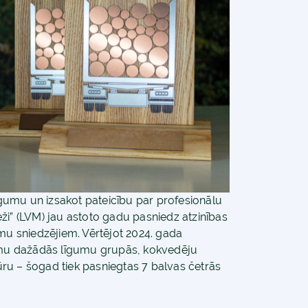
gumu un izsakot pateicību par profesionālu
ži” (LVM) jau astoto gadu pasniedz atzinības
 sniedzējiem. Vērtējot 2024. gada
gumu dažādās līgumu grupās, kokvedēju
tūru – šogad tiek pasniegtas 7 balvas četrās