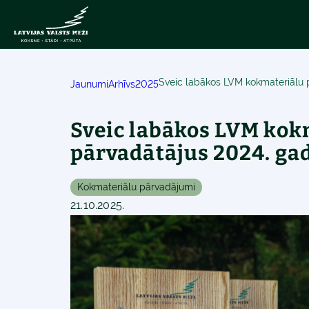
Sveic labākos LVM kokmateriālu 
Jaunumi
Arhīvs
2025
Sveic labākos LVM kok
pārvadātājus 2024. ga
Kokmateriālu pārvadājumi
21.10.2025.