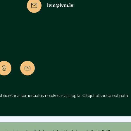
lvm@lvm.lv
blicēšana komerciālos nolūkos ir aizliegta. Citējot atsauce obligāta.