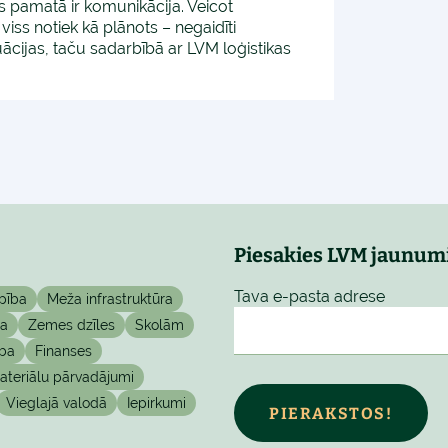
 pamatā ir komunikācija. Veicot
ss notiek kā plānots – negaidīti
ācijas, taču sadarbībā ar LVM loģistikas
Piesakies LVM jaunum
Tava e-pasta adrese
pība
Meža infrastruktūra
ta
Zemes dzīles
Skolām
ba
Finanses
teriālu pārvadājumi
Vieglajā valodā
Iepirkumi
PIERAKSTOS!