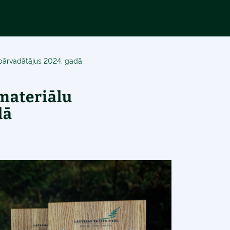
pārvadātājus 2024. gadā
materiālu
dā