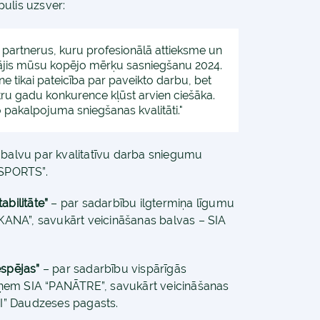
ulis uzsver:
s partnerus, kuru profesionālā attieksme un
inājis mūsu kopējo mērķu sasniegšanu 2024.
e tikai pateicība par paveikto darbu, bet
ru gadu konkurence kļūst arvien ciešāka.
 pakalpojuma sniegšanas kvalitāti."
balvu par kvalitatīvu darba sniegumu
SPORTS”.
abilitāte”
– par sadarbību ilgtermiņa līgumu
ANA”, savukārt veicināšanas balvas – SIA
espējas”
– par sadarbību vispārīgās
ņem SIA “PANĀTRE”, savukārt veicināšanas
I” Daudzeses pagasts.