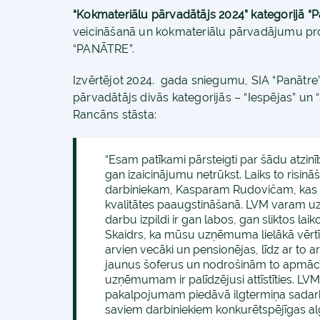
“Kokmateriālu pārvadātājs 2024” kategorijā “P
veicināšanā un kokmateriālu pārvadājumu pr
“PANĀTRE”.
Izvērtējot 2024. gada sniegumu, SIA “Panātre”
pārvadātājs divās kategorijās – “Iespējas” un
Rancāns stāsta:
“Esam patīkami pārsteigti par šādu atzinīb
gan izaicinājumu netrūkst. Laiks to risin
darbiniekam, Kasparam Rudovičam, kas s
kvalitātes paaugstināšanā. LVM varam uz
darbu izpildi ir gan labos, gan sliktos lai
Skaidrs, ka mūsu uzņēmuma lielākā vērtība
arvien vecāki un pensionējas, līdz ar to
jaunus šoferus un nodrošinām to apmāc
uzņēmumam ir palīdzējusi attīstīties. L
pakalpojumam piedāvā ilgtermiņa sadarbīb
saviem darbiniekiem konkurētspējīgas alga