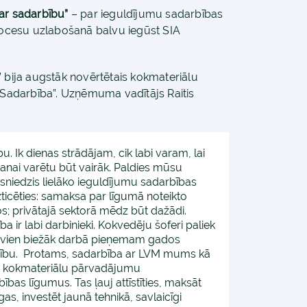
ar sadarbību”
– par ieguldījumu sadarbības
ocesu uzlabošanā balvu iegūst SIA
 bija augstāk novērtētais kokmateriālu
 “Sadarbība”. Uzņēmuma vadītājs Raitis
u. Ik dienas strādājam, cik labi varam, lai
āšanai varētu būt vairāk. Paldies mūsu
niedzis lielāko ieguldījumu sadarbības
ticēties: samaksa par līgumā noteikto
kos; privātajā sektorā mēdz būt dažādi.
 ir labi darbinieki. Kokvedēju šoferi paliek
 arvien biežāk darbā pieņemam gados
ību. Protams, sadarbība ar LVM mums kā
VM kokmateriālu pārvadājumu
as līgumus. Tas ļauj attīstīties, maksāt
s, investēt jaunā tehnikā, savlaicīgi