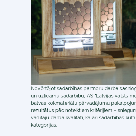
Novērtējot sadarbības partneru darba sasnie
un uzticamu sadarbību, AS “Latvijas valsts me
balvas kokmateriālu pārvadājumu pakalpojumu
rezultātus pēc noteiktiem kritērijiem – snie
vadītāju darba kvalitāti, kā arī sadarbības kul
kategorijās.