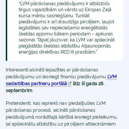
“LVM pārdošanas piedāvājums ir atbilstošs
tirgus vajadzībām un vērsts uz Eiropas Zaļā
kursa mērķu sasniegšanu. Turklāt
piedāvājums ir arī draudzīgs pircējiem, ļaujot
iegādāties sev nepieciešamo enerģētiskās
šķeldas apjomu īsākam periodam – apkures
sezonai. Tāpat jāuzsver, ka LVM var apliecināt
piegādātās šķeldas atbilstību Atjaunojamās
enerģijas direktīvas RED III prasībām.”
Interesenti aicināti iepazīties ar pārdošanas
piedāvājumu un iesniegt finanšu piedāvājumu
LVM
sadarbības partneru portālā
līdz šī gada 28.
septembrim
.
Pretendenti, kas iepriekš nav piedalījušies LVM
pārdošanas procesā, aicināti pārdošanas
piedāvājumā norādītajā kārtībā iesniegt pieteikumu,
lai apliecinātu atbilstību uz pircējiem attiecināmiem