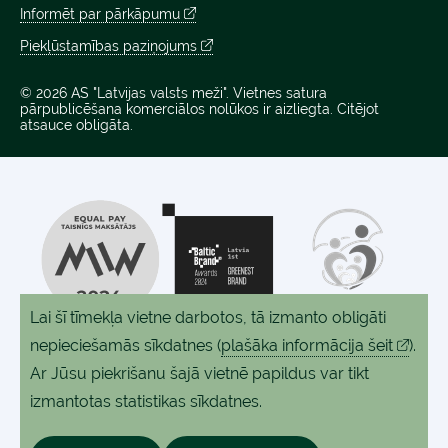
Informēt par pārkāpumu
Piekļūstamības paziņojums
© 2026 AS "Latvijas valsts meži". Vietnes satura
pārpublicēšana komerciālos nolūkos ir aizliegta. Citējot
atsauce obligāta.
Lai šī tīmekļa vietne darbotos, tā izmanto obligāti
nepieciešamās sīkdatnes
(
plašāka informācija šeit
).
Ar Jūsu piekrišanu šajā vietnē papildus var tikt
izmantotas statistikas sīkdatnes.