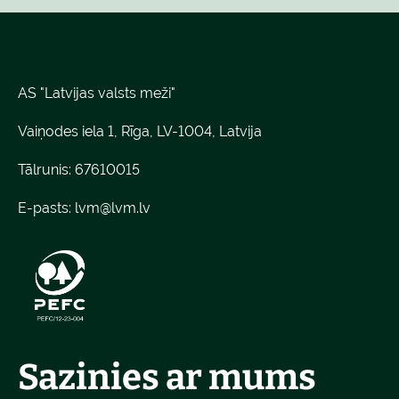
AS "Latvijas valsts meži"
Vaiņodes iela 1, Rīga, LV-1004, Latvija
Tālrunis: 67610015
E-pasts:
lvm@lvm.lv
Sazinies ar mums