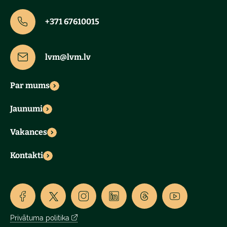
+371 67610015
lvm@lvm.lv
Par mums
Jaunumi
Vakances
Kontakti
Privātuma politika