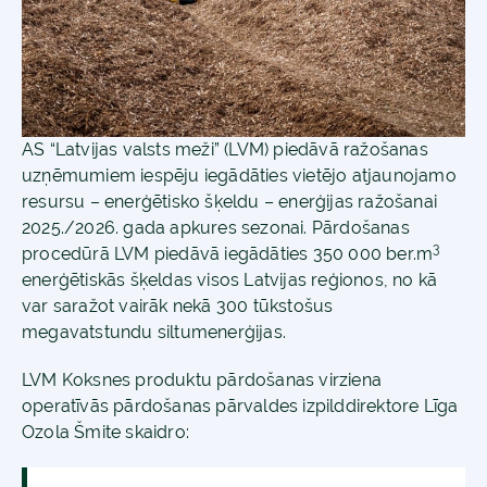
AS “Latvijas valsts meži” (LVM) piedāvā ražošanas
uzņēmumiem iespēju iegādāties vietējo atjaunojamo
resursu – enerģētisko šķeldu – enerģijas ražošanai
2025./2026. gada apkures sezonai. Pārdošanas
3
procedūrā LVM piedāvā iegādāties 350 000 ber.m
enerģētiskās šķeldas visos Latvijas reģionos, no kā
var saražot vairāk nekā 300 tūkstošus
megavatstundu siltumenerģijas.
LVM Koksnes produktu pārdošanas virziena
operatīvās pārdošanas pārvaldes izpilddirektore Līga
Ozola Šmite skaidro: