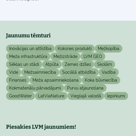
Jaunumu tēmturi
Inovācijas un attīstība
Koksnes produkti
Mežkopība
Meža infrastruktūra
Mežizstrāde
LVM GEO
Sēklas un stādi
Atpūta
Zemes dzīles
Skolām
Vide
Mežsaimniecība
Sociālā atbildība
Vadība
Finanses
Meža apsaimniekošana
Koka būvniecība
Kokmateriālu pārvadājumi
Purvu atjaunošana
GoodWater
LatViaNature
Vieglajā valodā
Iepirkumi
Piesakies LVM jaunumiem!