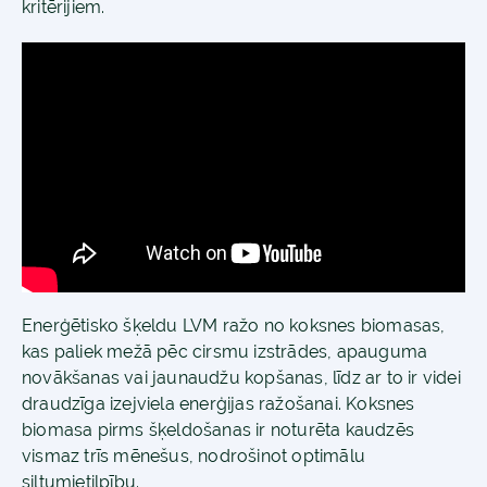
kritērijiem.
Enerģētisko šķeldu LVM ražo no koksnes biomasas,
kas paliek mežā pēc cirsmu izstrādes, apauguma
novākšanas vai jaunaudžu kopšanas, līdz ar to ir videi
draudzīga izejviela enerģijas ražošanai. Koksnes
biomasa pirms šķeldošanas ir noturēta kaudzēs
vismaz trīs mēnešus, nodrošinot optimālu
siltumietilpību.