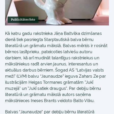
Publicitātes foto
Kā katru gadu rakstnieka Jāņa Baltvilka dzimšanas
dienā tiek pasniegta Starptautiskā balva bērnu
literatūrā un grāmatu mākslā. Balvas mērķis ir rosināt
bērnos lasītprieku, pateicoties latviešu autoru
darbiem, kā arī mudināt talantīgus rakstniekus un
māksliniekus radīt arvien jaunus, interesantus un
aktuālus darbus bērniem. Šogad AS “Latvijas valsts
meži" (LVM) balvu “Jaunaudze” ieguva Zahars Ze par
ilustrācijām Helgas Tormanes grāmatām "Jukī
muzejā" un "Jukī satiek draugus". Par debiju bērnu
literatūrā un grāmatu mākslā autors saņēma
mākslinieces Ineses Brants veidoto Balto Vilku.
Balvas “Jaunaudze” par debiju bērnu literatūrā