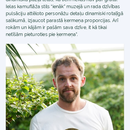
Ielas kamuflāža stils “ienāk” muzejā un rada dzīvības
pulsāciju attēloto personāžu detaļu dinamiski rotaļīgā
salikumā, izjaucot parastā ķermeņa proporcijas. Arī
rokām un kājām ir pašām sava dzīve, it kā tikai
netīšām pieturoties pie ķermeņa”.