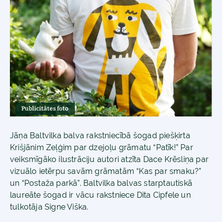
Publicitātes foto
Jāņa Baltvilka balva rakstniecībā šogad piešķirta
Krišjānim Zeļģim par dzejoļu grāmatu “Patīk!” Par
veiksmīgāko ilustrāciju autori atzīta Dace Krēsliņa par
vizuālo ietērpu savām grāmatām “Kas par smaku?”
un “Postaža parkā”. Baltvilka balvas starptautiskā
laureāte šogad ir vācu rakstniece Dita Cipfele un
tulkotāja Signe Viška.