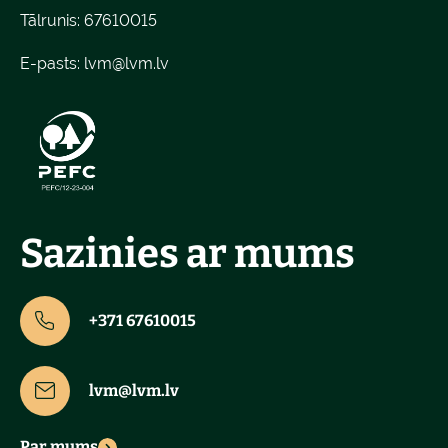
Tālrunis: 67610015
E-pasts:
lvm@lvm.lv
Sazinies ar mums
+371 67610015
lvm@lvm.lv
Par mums