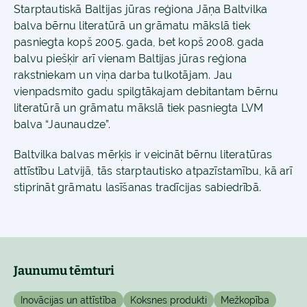
Starptautiskā Baltijas jūras reģiona Jāņa Baltvilka
balva bērnu literatūrā un grāmatu mākslā tiek
pasniegta kopš 2005. gada, bet kopš 2008. gada
balvu piešķir arī vienam Baltijas jūras reģiona
rakstniekam un viņa darba tulkotājam. Jau
vienpadsmito gadu spilgtākajam debitantam bērnu
literatūrā un grāmatu mākslā tiek pasniegta LVM
balva “Jaunaudze”.
Baltvilka balvas mērķis ir veicināt bērnu literatūras
attīstību Latvijā, tās starptautisko atpazīstamību, kā arī
stiprināt grāmatu lasīšanas tradīcijas sabiedrībā.
Jaunumu tēmturi
Inovācijas un attīstība
Koksnes produkti
Mežkopība