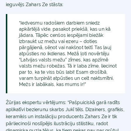
ieguvējs Zahars Ze stāsta:
“Iedvesmu radošiem darbiem sniedz
apkārtējā vide, pasakot priekšā, kas un kā
jādara. Tāpēc cenšos iespējami biežāk
izbraukt uz mežu vai ezeru – doties
pārgājienā, sēņot vai nakšņot teltī. Tas ļauj
atpūsties no ikdienas. Mežā ļoti novērtēju
“Latvijas valsts mežu” zīmes, kas apzīmē
valsts mežu robežas. Tā ir laba zīme, liecinot
par to, ka te viss būs labi! Esam drošībā,
varam turpināt atpūsties un celt naktsmītni.
Mežs ir labākais, kas mums ir!”
Žūrijas ekspertu vērtējums: “Pašpuiciskā garā radīts
aplikatīvi bezierunu skarbs Jukī tēls. Dizainers, grafiķis,
keramiķis un instalāciju producents Zahars Ze ir tik
pārliecinoši noslīpējis ilustrāciju stilistiku, radot
dinamiska puzļa tēlus, ka tiem nekas nav par grūtu!