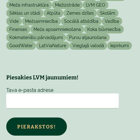
Meža infrastruktūra
Mežizstrāde
LVM GEO
Sēklas un stādi
Atpūta
Zemes dzīles
Skolām
Vide
Mežsaimniecība
Sociālā atbildība
Vadība
Finanses
Meža apsaimniekošana
Koka būvniecība
Kokmateriālu pārvadājumi
Purvu atjaunošana
GoodWater
LatViaNature
Vieglajā valodā
Iepirkumi
Piesakies LVM jaunumiem!
Tava e-pasta adrese
PIERAKSTOS!