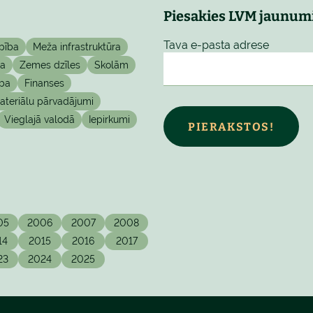
Piesakies LVM jaunum
Tava e-pasta adrese
pība
Meža infrastruktūra
ta
Zemes dzīles
Skolām
ba
Finanses
teriālu pārvadājumi
Vieglajā valodā
Iepirkumi
PIERAKSTOS!
05
2006
2007
2008
14
2015
2016
2017
23
2024
2025