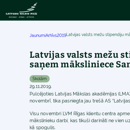
Latvijas valsts mežu stipendiju 
Jaunumi
Arhīvs
2019
Latvijas valsts mežu s
saņem māksliniece San
Skolām
29.11.2019.
Pulcējoties Latvijas Mākslas akadēmijas (LMA)
novembrī, tika pasniegta jau trešā AS “Latvijas
Visu novembri LVM Rīgas klientu centra apmekl
mākslinieku darbi, kas tikuši darināti ne vien u
kā spogulis.