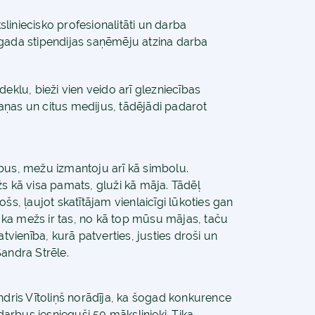
liniecisko profesionalitāti un darba
šī gada stipendijas saņēmēju atzina darba
eklu, bieži vien veido arī glezniecības
skaņas un citus medijus, tādējādi padarot
bus, mežu izmantoju arī kā simbolu.
s kā visa pamats, gluži kā māja. Tādēļ
šs, ļaujot skatītājam vienlaicīgi lūkoties gan
ka mežs ir tas, no kā top mūsu mājas, taču
tvienība, kurā patverties, justies droši un
Sandra Strēle.
ndris Vītoliņš norādīja, ka šogad konkurence
 darbus iesnieguši 50 mākslinieki. Tika