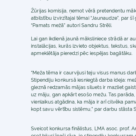
Žūrijas komisija, ņemot vērā pretendentu māks
atbilstību izvirzītajai tēmai “Jaunaudze”, par 
“Pamats mežā” autori Sandru Strēli.
Lai gan ikdienā jaunā māksliniece strādā ar aud
instalācijas, kurās izvieto objektus, tekstus, 
apmeklētāja pieredzi pēc iespējas bagātāku.
“Meža tēma ir caurvijusi teju visus manus dar
Stipendiju konkursā iesniegtā darba ideja: mež
gleznā redzamās mājas siluets ir mazliet gaisto
uz māju, gan apkārt esošo mežu. Tas parāda, 
vienlaikus atgādina, ka māja ir arī cilvēka pama
kopt savu vērtību sistēmu,” par darbu stāsta 
Sveicot konkursa finālistus, LMA asoc. prof. A
esot bijusi īpaši sīva, jo stipendiju konkursam