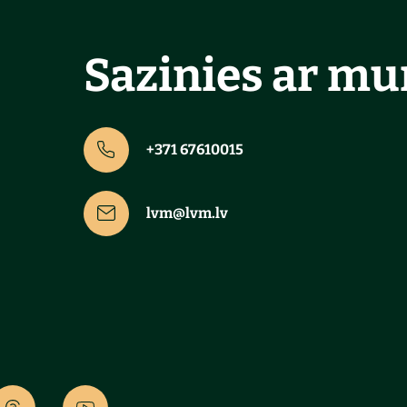
Sazinies ar m
+371 67610015
lvm@lvm.lv