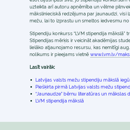
uzteikta arī autoru apņēmība un vēlme pilnvei
mākslinieciskā redzējuma par jaunaudzi, visi iz
mežu, lai to izprastu un smeltos iedvesmu no
Stipendiju konkurss “LVM stipendija mākslā” t
Stipendijas mērķis ir veicināt akadēmijas stud
lielāko atjaunojamo resursu, kas nemitīgi aug
nolikums ir pieejams vietnē
www.lvm.lv/maksl
Lasīt vairāk:
Latvijas valsts mežu stipendiju mākslā iegū
Piešķirta pirmā Latvijas valsts mežu stipen
“Jaunaudze” bērnu literatūras un mākslas 
LVM stipendija mākslā