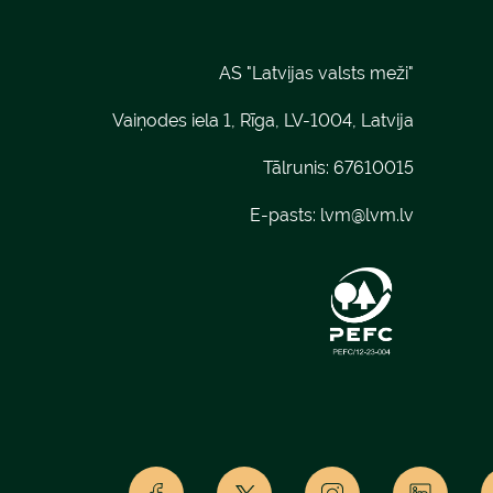
AS "Latvijas valsts meži"
Vaiņodes iela 1, Rīga, LV-1004, Latvija
Tālrunis: 67610015
E-pasts:
lvm@lvm.lv