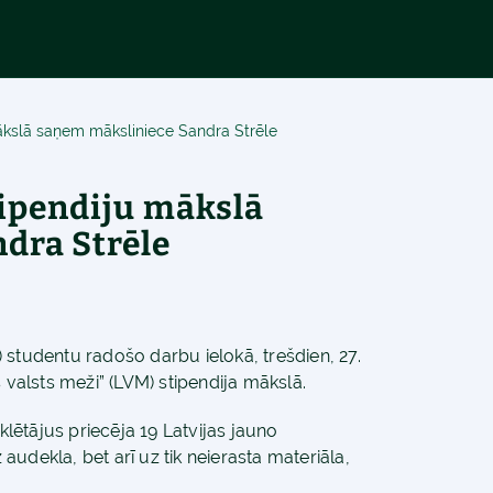
mākslā saņem māksliniece Sandra Strēle
tipendiju mākslā
dra Strēle
 studentu radošo darbu ielokā, trešdien, 27.
 valsts meži” (LVM) stipendija mākslā.
ētājus priecēja 19 Latvijas jauno
z audekla, bet arī uz tik neierasta materiāla,