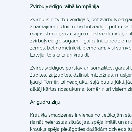
Zvirbuļveidīgo raibā kompānija
Zvirbulis ir zvirbuļveidīgais, bet zvirbuļveidīga
zināmajiem putniem zvirbuļveidīgo putnu kārtā
mājas strazdi, visu sugu mežstrazdi, cīruļi, zīl
zvirbuļveidīgo sugām ir gājputni, tāpēc ziemas
zemēs, bet nometnieki, piemēram, visi vārnvei
Latvijā, to skaitā arī kraukļi.
Zvirbuļveidīgos pārstāv arī somzīlītes, garastīte
žubītes, zaļžubītes, dzilnīši, mizložņas, mušķērā
ķauķi. Tomēr, lai neapjuktu šajā putnu jūklī, jā
atklāj kārtas nosaukums, tomēr ir arī visiem z
Ar gudru ziņu
Kraukļa smadzenes ir vienas no lielākajām sta
risināt neierastas situācijas, spēja imitēt un a
kraukļa spēja pielāgoties dažādām dzīves situ