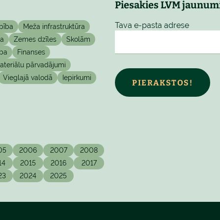
Piesakies LVM jaunum
Tava e-pasta adrese
pība
Meža infrastruktūra
ta
Zemes dzīles
Skolām
ba
Finanses
teriālu pārvadājumi
Vieglajā valodā
Iepirkumi
PIERAKSTOS!
05
2006
2007
2008
14
2015
2016
2017
23
2024
2025