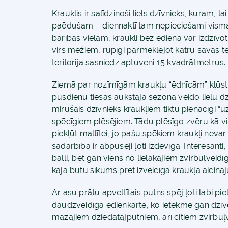
Krauklis ir salīdzinoši liels dzīvnieks, kuram, l
paēdušam – diennaktī tam nepieciešami visma
barības vielām, kraukļi bez ēdiena var izdzīvot 
virs mežiem, rūpīgi pārmeklējot katru savas te
teritorija sasniedz aptuveni 15 kvadrātmetrus.
Ziemā par nozīmīgām kraukļu “ēdnīcām” kļūst a
pusdienu tiesas aukstajā sezonā veido lielu dzīvn
mirušais dzīvnieks kraukļiem tiktu pienācīgi “u
spēcīgiem plēsējiem. Tādu plēsīgo zvēru kā v
piekļūt maltītei, jo pašu spēkiem kraukļi neva
sadarbība ir abpusēji ļoti izdevīga. Interesanti, 
balli, bet gan viens no lielākajiem zvirbuļveid
kāja būtu sīkums pret izveicīgā kraukļa aicinā
Ar asu prātu apveltītais putns spēj ļoti labi pi
daudzveidīga ēdienkarte, ko ietekmē gan dzīves
mazajiem dziedātājputniem, arī citiem zvirbuļ