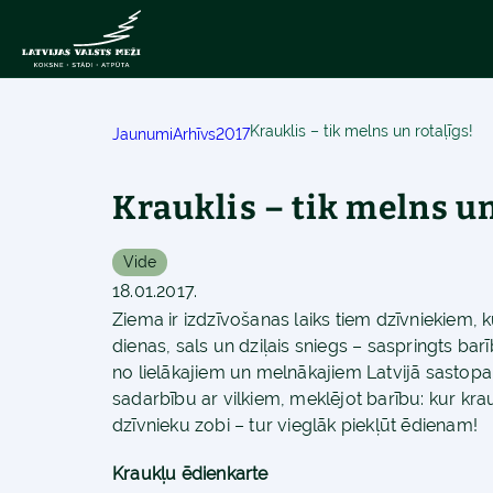
Krauklis – tik melns un rotaļīgs!
Jaunumi
Arhīvs
2017
Krauklis – tik melns un
Vide
18.01.2017.
Ziema ir izdzīvošanas laiks tiem dzīvniekiem, 
dienas, sals un dziļais sniegs – saspringts barī
no lielākajiem un melnākajiem Latvijā sastop
sadarbību ar vilkiem, meklējot barību: kur kra
dzīvnieku zobi – tur vieglāk piekļūt ēdienam!
Kraukļu ēdienkarte