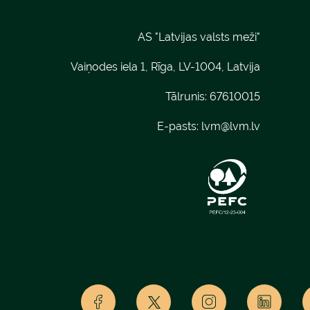
AS "Latvijas valsts meži"
Vaiņodes iela 1, Rīga, LV-1004, Latvija
Tālrunis: 67610015
E-pasts:
lvm@lvm.lv