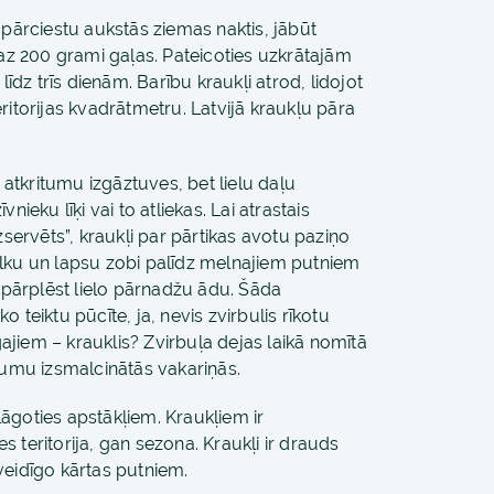
ai pārciestu aukstās ziemas naktis, jābūt
z 200 grami gaļas. Pateicoties uzkrātajām
līdz trīs dienām. Barību kraukļi atrod, lidojot
ritorijas kvadrātmetru. Latvijā kraukļu pāra
tkritumu izgāztuves, bet lielu daļu
ieku līķi vai to atliekas. Lai atrastais
zservēts”, kraukļi par pārtikas avotu paziņo
ilku un lapsu zobi palīdz melnajiem putniem
r pārplēst lielo pārnadžu ādu. Šāda
ko teiktu pūcīte, ja, nevis zvirbulis rīkotu
īgajiem – krauklis? Zvirbuļa dejas laikā nomītā
jumu izsmalcinātās vakariņās.
elāgoties apstākļiem. Kraukļiem ir
 teritorija, gan sezona. Kraukļi ir drauds
veidīgo kārtas putniem.