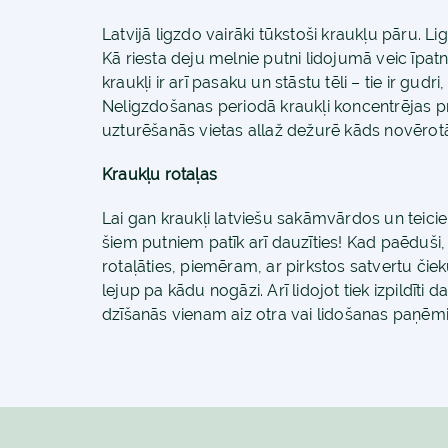
Latvijā ligzdo vairāki tūkstoši kraukļu pāru. Li
Kā riesta deju melnie putni lidojumā veic īpatn
kraukļi ir arī pasaku un stāstu tēli – tie ir gud
Neligzdošanas periodā kraukļi koncentrējas pr
uzturēšanās vietas allaž dežurē kāds novērotā
Kraukļu rotaļas
Lai gan kraukļi latviešu sakāmvārdos un teicien
šiem putniem patīk arī dauzīties! Kad paēduši, 
rotaļāties, piemēram, ar pirkstos satvertu čiek
lejup pa kādu nogāzi. Arī lidojot tiek izpildīti d
dzīšanās vienam aiz otra vai lidošanas paņēmi