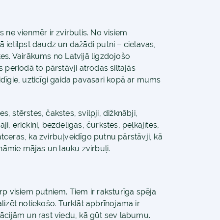
is ne vienmēr ir zvirbulis. No visiem
 ietilpst daudz un dažādi putni – cielavas,
ītes. Vairākums no Latvijā ligzdojošo
 periodā to pārstāvji atrodas siltajās
dīgie, uzticīgi gaida pavasari kopā ar mums
s, stērstes, čakstes, svilpji, dižknābji,
ji, erickiņi, bezdelīgas, čurkstes, peļkājītes,
atceras, ka zvirbuļveidīgo putnu pārstāvji, kā
ināmie mājas un lauku zvirbuļi.
rp visiem putniem. Tiem ir raksturīga spēja
nalizēt notiekošo. Turklāt apbrīnojama ir
ācijām un rast viedu, kā gūt sev labumu.