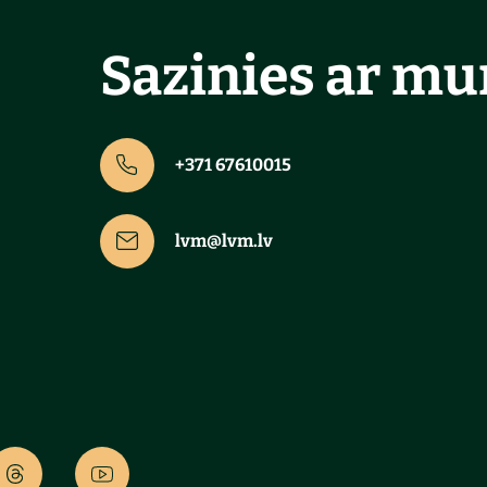
Sazinies ar m
+371 67610015
lvm@lvm.lv