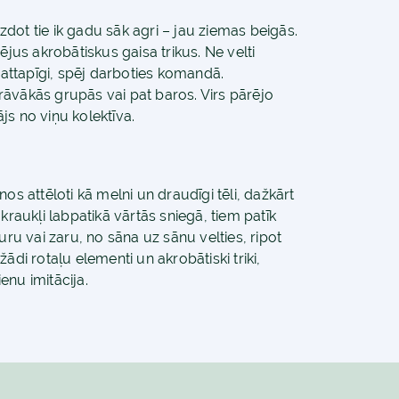
gzdot tie ik gadu sāk agri – jau ziemas beigās.
ējus akrobātiskus gaisa trikus. Ne velti
ri, attapīgi, spēj darboties komandā.
āvākās grupās vai pat baros. Virs pārējo
js no viņu kolektīva.
os attēloti kā melni un draudīgi tēli, dažkārt
kraukļi labpatikā vārtās sniegā, tiem patīk
uru vai zaru, no sāna uz sānu velties, ripot
ažādi rotaļu elementi un akrobātiski triki,
enu imitācija.