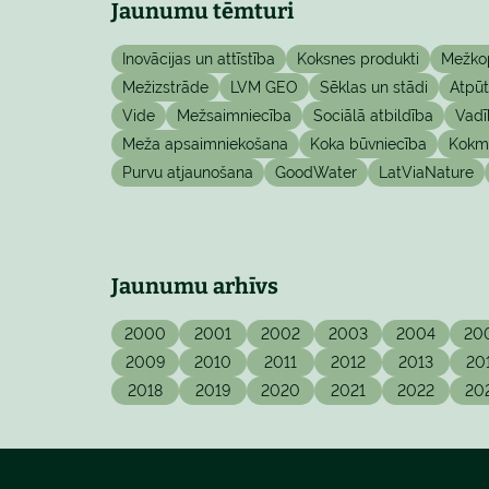
Jaunumu tēmturi
Inovācijas un attīstība
Koksnes produkti
Mežko
Mežizstrāde
LVM GEO
Sēklas un stādi
Atpū
Vide
Mežsaimniecība
Sociālā atbildība
Vadī
Meža apsaimniekošana
Koka būvniecība
Kokma
Purvu atjaunošana
GoodWater
LatViaNature
Jaunumu arhīvs
2000
2001
2002
2003
2004
20
2009
2010
2011
2012
2013
20
2018
2019
2020
2021
2022
20