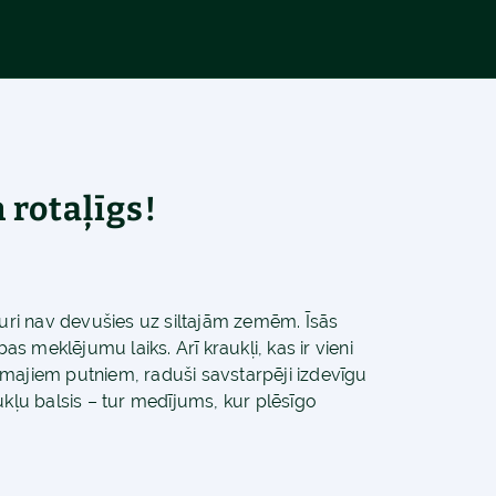
 rotaļīgs!
kuri nav devušies uz siltajām zemēm. Īsās
bas meklējumu laiks. Arī kraukļi, kas ir vieni
amajiem putniem, raduši savstarpēji izdevīgu
ukļu balsis – tur medījums, kur plēsīgo