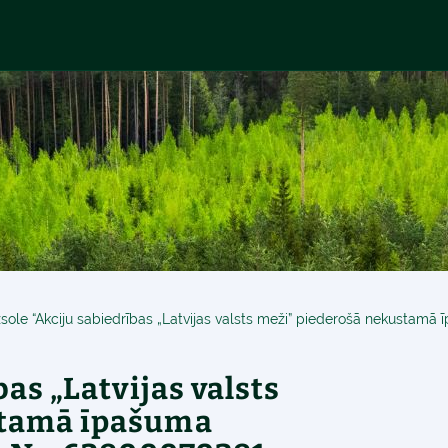
bas „Latvijas valsts
stamā īpašuma