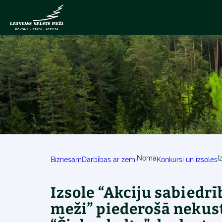
Noma
Biznesam
Darbības ar zemi
Konkursi un izsoles
Izsole “Akciju sabiedrī
meži” piederošā neku