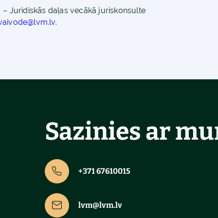
– Juridiskās daļas vecākā juriskonsulte
.vaivode@lvm.lv
.
Sazinies ar m
+371 67610015
lvm@lvm.lv