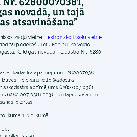
a Nr. 62800070381,
as novadā, un tajā
as atsavināšana”
onisko izsoļu vietnē
Elektronisko izsoļu vietne
dod tai piederošu lietu kopību, ko veido
agastā, Kuldīgas novadā, kadastra Nr. 6280
bas ar kadastra apzīmējumu 62800070381
: būves – čiekuru kalte (kadastra
nis (kadastra apzīmējums 6280 007 0381
ms 6280 007 0381 003) - un tajā esošajiem
šanas iekārtas.
nolikuma 1. pielikumā.
:00.
ija plkst. 23:59.