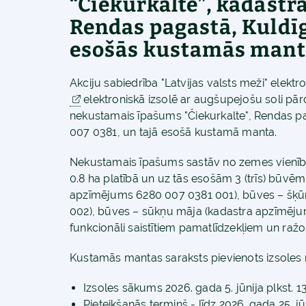
“Čiekurkalte”, kadastr
Rendas pagastā, Kuldīg
esošās kustamās mant
Akciju sabiedrība "Latvijas valsts meži" elektr
elektroniskā izsolē ar augšupejošu soli pār
nekustamais īpašums "Čiekurkalte", Rendas p
007 0381, un tajā esošā kustamā manta.
Nekustamais īpašums sastāv no zemes vienī
0.8 ha platībā un uz tās esošām 3 (trīs) būvēm
apzīmējums 6280 007 0381 001), būves – šķū
002), būves – sūkņu māja (kadastra apzīmēju
funkcionāli saistītiem pamatlīdzekļiem un ražo
Kustamās mantas saraksts pievienots izsoles 
Izsoles sākums 2026. gada 5. jūnija plkst. 13
Pieteikšanās termiņš - līdz 2026. gada 25. jūn