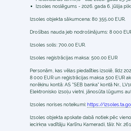
Izsoles noslēgums - 2026. gada 6. jūlija plks
Izsoles objekta sākumcena: 80 355.00 EUR.
Drošības nauda jeb nodrošinājums: 8 000 EU
Izsoles solis: 700.00 EUR.
Izsoles reģistrācijas maksa: 500.00 EUR
Personām, kas vēlas piedalīties izsolē, līdz 
8 000 EUR un reģistrācijas maksa 500 EUR akci
norēķinu kontā: AS "SEB banka" kontā Nr., LV
Elektronisko izsoļu vietni, jānosūta lūgums auto
Izsoles norises noteikumi:
https://izsoles.ta.g
Izsoles objekta apskate dabā notiek pēc vie
iecirkņa vadītāju Karlīnu Kameradi, tālr. Nr. 