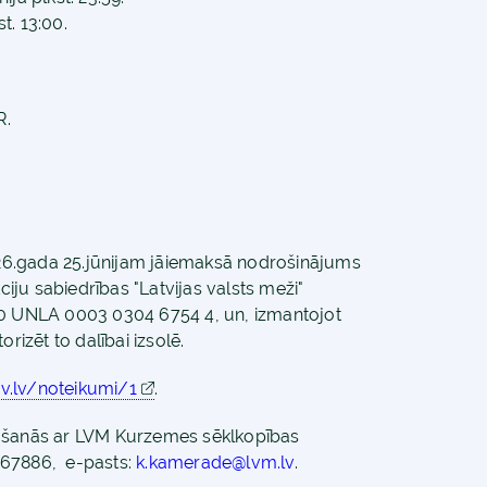
t. 13:00.
R.
2026.gada 25.jūnijam jāiemaksā nodrošinājums
ju sabiedrības "Latvijas valsts meži"
10 UNLA 0003 0304 6754 4, un, izmantojot
rizēt to dalībai izsolē.
ov.lv/noteikumi/1
.
nošanās ar LVM Kurzemes sēklkopības
26167886, e-pasts:
k.kamerade@lvm.lv
.