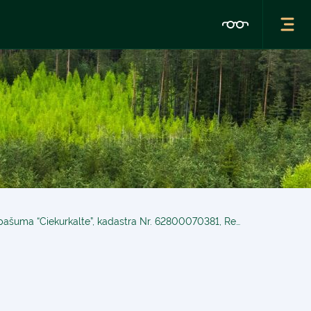
Izsole “Akciju sabiedrības „Latvijas valsts meži” piederošā nekustamā īpašuma “Čiekurkalte”, kadastra Nr. 62800070381, Rendas pagastā, Kuldīgas novadā, un tajā esošās kustamās mantas atsavināšana”