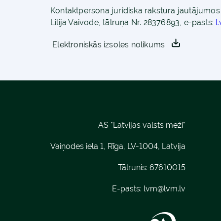
Kontaktpersona juridiska rakstura jautājumos 
Lilija Vaivode, tālruņa Nr. 28376893, e-pasts:
l
Elektroniskās izsoles nolikums
AS "Latvijas valsts meži"
Vaiņodes iela 1, Rīga, LV-1004, Latvija
Tālrunis: 67610015
E-pasts:
lvm@lvm.lv