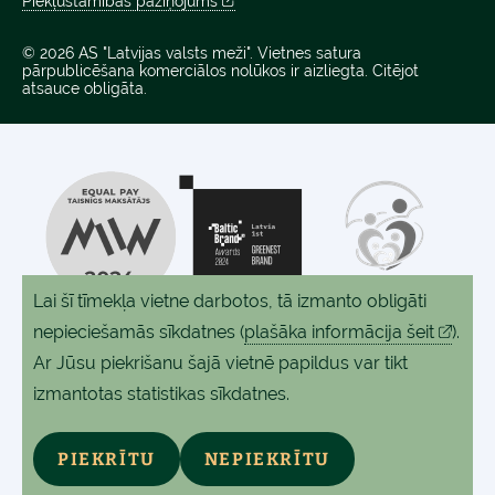
Piekļūstamības paziņojums
© 2026 AS "Latvijas valsts meži". Vietnes satura
pārpublicēšana komerciālos nolūkos ir aizliegta. Citējot
atsauce obligāta.
Lai šī tīmekļa vietne darbotos, tā izmanto obligāti
nepieciešamās sīkdatnes
(
plašāka informācija šeit
).
Ar Jūsu piekrišanu šajā vietnē papildus var tikt
izmantotas statistikas sīkdatnes.
PIEKRĪTU
NEPIEKRĪTU