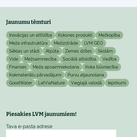
Jaunumu tēmturi
Inovācijas un attīstība
Koksnes produkti
Mežkopība
Meža infrastruktūra
Mežizstrāde
LVM GEO
Sēklas un stādi
Atpūta
Zemes dzīles
Skolām
Vide
Mežsaimniecība
Sociālā atbildība
Vadība
Finanses
Meža apsaimniekošana
Koka būvniecība
Kokmateriālu pārvadājumi
Purvu atjaunošana
GoodWater
LatViaNature
Vieglajā valodā
Iepirkumi
Piesakies LVM jaunumiem!
Tava e-pasta adrese