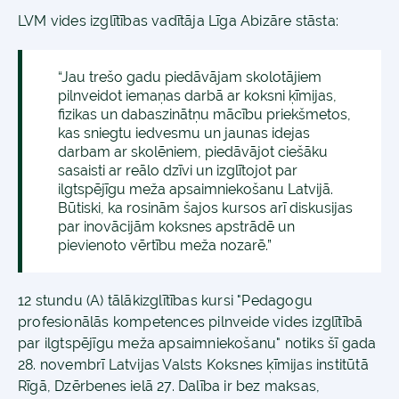
LVM vides izglītības vadītāja Līga Abizāre stāsta:
“Jau trešo gadu piedāvājam skolotājiem
pilnveidot iemaņas darbā ar koksni ķīmijas,
fizikas un dabaszinātņu mācību priekšmetos,
kas sniegtu iedvesmu un jaunas idejas
darbam ar skolēniem, piedāvājot ciešāku
sasaisti ar reālo dzīvi un izglītojot par
ilgtspējīgu meža apsaimniekošanu Latvijā.
Būtiski, ka rosinām šajos kursos arī diskusijas
par inovācijām koksnes apstrādē un
pievienoto vērtību meža nozarē.”
12 stundu (A) tālākizglītības kursi "Pedagogu
profesionālās kompetences pilnveide vides izglītībā
par ilgtspējīgu meža apsaimniekošanu" notiks šī gada
28. novembrī Latvijas Valsts Koksnes ķīmijas institūtā
Rīgā, Dzērbenes ielā 27. Dalība ir bez maksas,