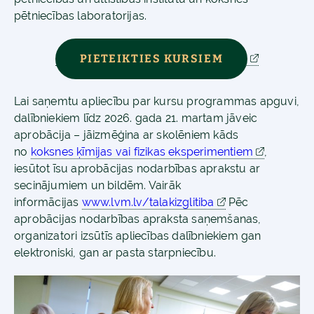
pētniecības laboratorijas.
PIETEIKTIES KURSIEM
Lai saņemtu apliecību par kursu programmas apguvi,
dalībniekiem līdz 2026. gada 21. martam jāveic
aprobācija – jāizmēģina ar skolēniem kāds
no
koksnes ķīmijas vai fizikas eksperimentiem
,
iesūtot īsu aprobācijas nodarbības aprakstu ar
secinājumiem un bildēm. Vairāk
informācijas
www.lvm.lv/talakizglitiba
Pēc
aprobācijas nodarbības apraksta saņemšanas,
organizatori izsūtīs apliecības dalībniekiem gan
elektroniski, gan ar pasta starpniecību.