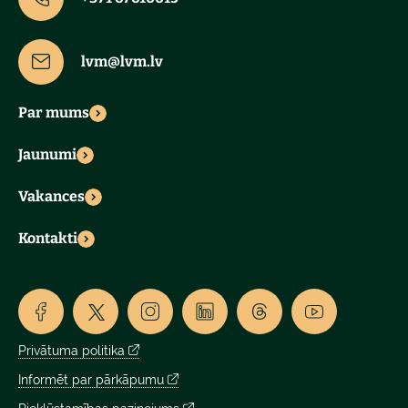
lvm@lvm.lv
Par mums
Jaunumi
Vakances
Kontakti
Privātuma politika
Informēt par pārkāpumu