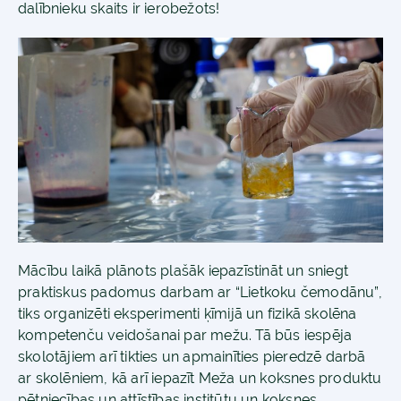
dalībnieku skaits ir ierobežots!
Mācību laikā plānots plašāk iepazīstināt un sniegt
praktiskus padomus darbam ar “Lietkoku čemodānu”,
tiks organizēti eksperimenti ķīmijā un fizikā skolēna
kompetenču veidošanai par mežu. Tā būs iespēja
skolotājiem arī tikties un apmainīties pieredzē darbā
ar skolēniem, kā arī iepazīt Meža un koksnes produktu
pētniecības un attīstības institūtu un koksnes