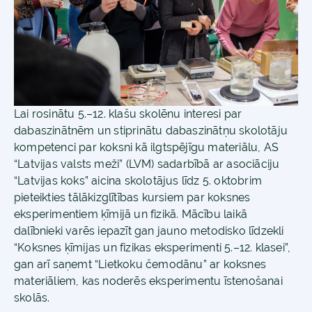
Lai rosinātu 5.–12. klašu skolēnu interesi par
dabaszinātnēm un stiprinātu dabaszinātņu skolotāju
kompetenci par koksni kā ilgtspējīgu materiālu, AS
“Latvijas valsts meži” (LVM) sadarbībā ar asociāciju
“Latvijas koks” aicina skolotājus līdz 5. oktobrim
pieteikties tālākizglītības kursiem par koksnes
eksperimentiem ķīmijā un fizikā. Mācību laikā
dalībnieki varēs iepazīt gan jauno metodisko līdzekli
“Koksnes ķīmijas un fizikas eksperimenti 5.–12. klasei”,
gan arī saņemt “Lietkoku čemodānu” ar koksnes
materiāliem, kas noderēs eksperimentu īstenošanai
skolās.