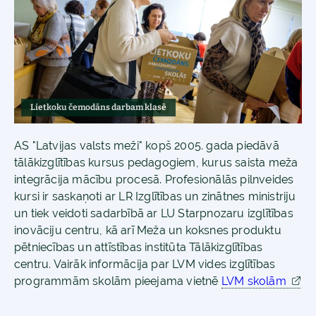
Lietkoku čemodāns darbam klasē
AS "Latvijas valsts meži" kopš 2005. gada piedāvā
tālākizglītības kursus pedagogiem, kurus saista meža
integrācija mācību procesā. Profesionālās pilnveides
kursi ir saskaņoti ar LR Izglītības un zinātnes ministriju
un tiek veidoti sadarbībā ar LU Starpnozaru izglītības
inovāciju centru, kā arī Meža un koksnes produktu
pētniecības un attīstības institūta Tālākizglītības
centru. Vairāk informācija par LVM vides izglītības
programmām skolām pieejama vietnē
LVM skolām