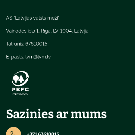
AS "Latvijas valsts meži"
Vaiņodes iela 1, Rīga, LV-1004, Latvija
Tālrunis: 67610015
E-pasts:
lvm@lvm.lv
Sazinies ar mums
+371 67610015