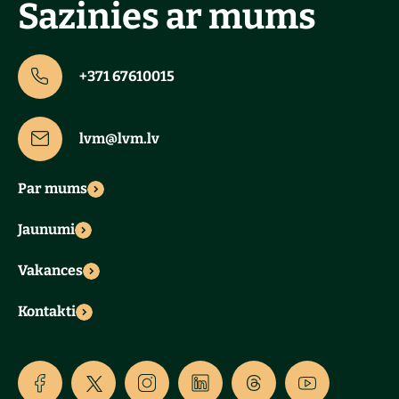
Sazinies ar mums
+371 67610015
lvm@lvm.lv
Par mums
Jaunumi
Vakances
Kontakti