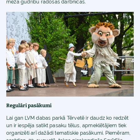
meža gudrību radošās darbnīcas.
Regulāri pasākumi
Lai gan LVM dabas parkā Tērvetē ir daudz ko redzēt
un ir iespēja satikt pasaku tēlus, apmeklētājiem tiek
organizēti arī dažādi tematiskie pasākumi. Piemēram,