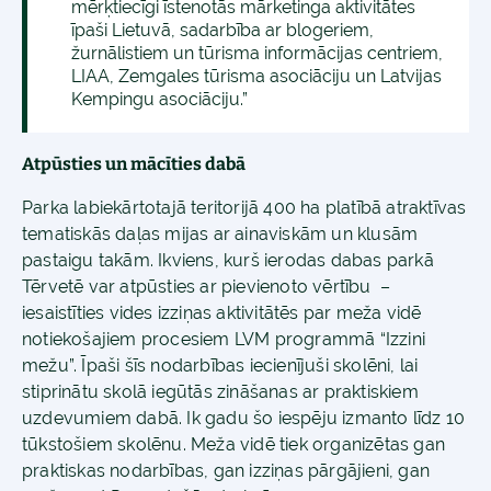
mērķtiecīgi īstenotās mārketinga aktivitātes
īpaši Lietuvā, sadarbība ar blogeriem,
žurnālistiem un tūrisma informācijas centriem,
LIAA, Zemgales tūrisma asociāciju un Latvijas
Kempingu asociāciju.”
Atpūsties un mācīties dabā
Parka labiekārtotajā teritorijā 400 ha platībā atraktīvas
tematiskās daļas mijas ar ainaviskām un klusām
pastaigu takām. Ikviens, kurš ierodas dabas parkā
Tērvetē var atpūsties ar pievienoto vērtību –
iesaistīties vides izziņas aktivitātēs par meža vidē
notiekošajiem procesiem LVM programmā “Izzini
mežu”. Īpaši šīs nodarbības iecienījuši skolēni, lai
stiprinātu skolā iegūtās zināšanas ar praktiskiem
uzdevumiem dabā. Ik gadu šo iespēju izmanto līdz 10
tūkstošiem skolēnu. Meža vidē tiek organizētas gan
praktiskas nodarbības, gan izziņas pārgājieni, gan