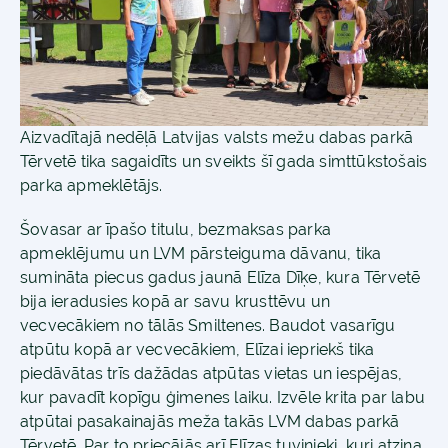
Aizvadītajā nedēļā Latvijas valsts mežu dabas parkā
Tērvetē tika sagaidīts un sveikts šī gada simttūkstošais
parka apmeklētājs.
Šovasar ar īpašo titulu, bezmaksas parka
apmeklējumu un LVM pārsteiguma dāvanu, tika
sumināta piecus gadus jaunā Elīza Dīķe, kura Tērvetē
bija ieradusies kopā ar savu krusttēvu un
vecvecākiem no tālās Smiltenes. Baudot vasarīgu
atpūtu kopā ar vecvecākiem, Elīzai iepriekš tika
piedāvātas trīs dažādas atpūtas vietas un iespējas,
kur pavadīt kopīgu ģimenes laiku. Izvēle krita par labu
atpūtai pasakainajās meža takās LVM dabas parkā
Tērvetē. Par to priecājās arī Elīzas tuvinieki, kuri atzina,