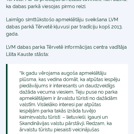
ka dabas parkā viesojas pirmo reizi.
Laimīgo simttūkstošo apmeklētāju sveikšana LVM
dabas parkā Tērvetē kļuvusi par tradīciju kopš 2013.
gada.
LVM dabas parka Tērvetē informācijas centra vadītāja
Lilita Kauste stāsta:
“Ik gadu vērojama augoša apmeklētāju
plūsma, kas vedina domāt, ka atpūtas iespēju
piedāvājums ir interesants un daudzveidīgs
dažāda vecuma viesiem. Teju puse no parka
apmeklētājiem ir ārvalstu tūristi no dažādām
valstīm. Vislielāko interesi par atpūtas
iespējām parka takās izrāda tuvējo
kaimiņvalstu tūristi – lietuvieši, igauņi un
Skandināvijas valstu pārstāvji. Redzam, ka
ārvalstu tūristu piesaisti veicinājušas