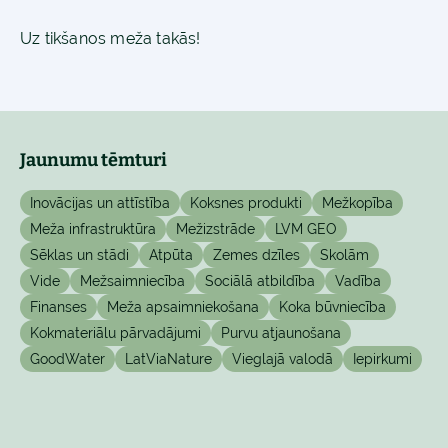
Uz tikšanos meža takās!
Jaunumu tēmturi
Inovācijas un attīstība
Koksnes produkti
Mežkopība
Meža infrastruktūra
Mežizstrāde
LVM GEO
Sēklas un stādi
Atpūta
Zemes dzīles
Skolām
Vide
Mežsaimniecība
Sociālā atbildība
Vadība
Finanses
Meža apsaimniekošana
Koka būvniecība
Kokmateriālu pārvadājumi
Purvu atjaunošana
GoodWater
LatViaNature
Vieglajā valodā
Iepirkumi