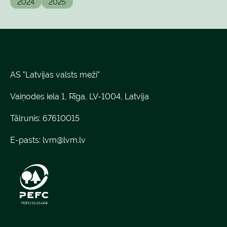
2024
2025
AS "Latvijas valsts meži"
Vaiņodes iela 1, Rīga, LV-1004, Latvija
Tālrunis: 67610015
E-pasts:
lvm@lvm.lv