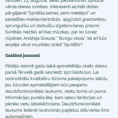
sestdien, 23. augustā, takas pieskandinās Sprīdīša
vārda dienas svinības. Interesenti aicināti doties
pārgājienā "Sprīdīša laimes zemi meklējot" un
piedalīties meistardarbnīcās, apgūstot gredzentiņu,
sprungulīšu un stabulīšu izgatavošanas prasmi.
Svinībās neiztiks arī bez mūzikas, par ko šoreiz
rūpēsies Andžeja Grauda “ Bungu skola”, kā arī būs
iespēja vērot muzikālo izrādi "Sprīdītis"!
Gaidāmi jaunumi
Pēdējo desmit gadu laikā apmeklētāju skaits dabas
parkā Tērvetē gadā sasniedz 150 tūkstošus. Lai
nodrošinātu kvalitatīvu tūrisma pakalpojumu klāstu,
jau šoruden apmeklētājiem būs pieejams
daudzfunkcionālais laukums, skatu tornis un jauna
informācijas punkta ēka, kam sekos teritorijas un
piknika vietu labiekārtošana. Daudzfunkcionālais
laukums ikdienā nodrošinās papildus stāvvietas 600
automašīnām.