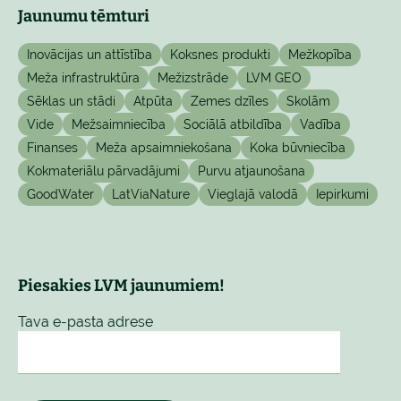
Jaunumu tēmturi
Inovācijas un attīstība
Koksnes produkti
Mežkopība
Meža infrastruktūra
Mežizstrāde
LVM GEO
Sēklas un stādi
Atpūta
Zemes dzīles
Skolām
Vide
Mežsaimniecība
Sociālā atbildība
Vadība
Finanses
Meža apsaimniekošana
Koka būvniecība
Kokmateriālu pārvadājumi
Purvu atjaunošana
GoodWater
LatViaNature
Vieglajā valodā
Iepirkumi
Piesakies LVM jaunumiem!
Tava e-pasta adrese