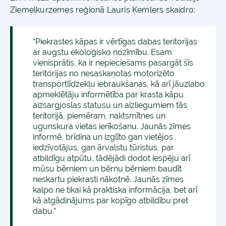
Ziemeļkurzemes reģionā Lauris Ķemlers skaidro:
“Piekrastes kāpas ir vērtīgas dabas teritorijas
ar augstu ekoloģisko nozīmību. Esam
vienisprātis, ka ir nepieciešams pasargāt šīs
teritorijas no nesaskaņotas motorizēto
transportlīdzekļu iebraukšanas, kā arī jāuzlabo
apmeklētāju informētība par krasta kāpu
aizsargjoslas statusu un aizliegumiem tās
teritorijā, piemēram, naktsmītnes un
ugunskura vietas ierīkošanu. Jaunās zīmes
informē, brīdina un izglīto gan vietējos
iedzīvotājus, gan ārvalstu tūristus, par
atbildīgu atpūtu, tādējādi dodot iespēju arī
mūsu bērniem un bērnu bērniem baudīt
neskartu piekrasti nākotnē. Jaunās zīmes
kalpo ne tikai kā praktiska informācija, bet arī
kā atgādinājums par kopīgo atbildību pret
dabu.”