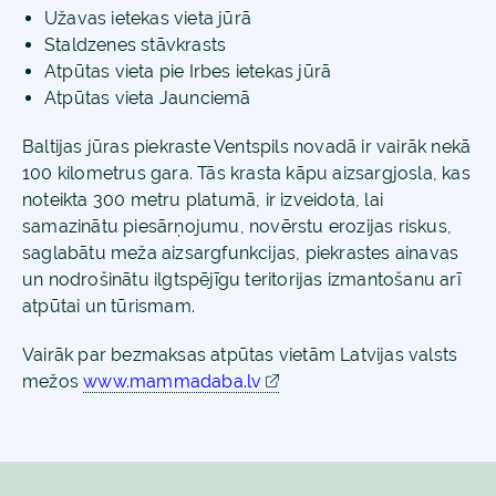
Užavas ietekas vieta jūrā
Staldzenes stāvkrasts
Atpūtas vieta pie Irbes ietekas jūrā
Atpūtas vieta Jaunciemā
Baltijas jūras piekraste Ventspils novadā ir vairāk nekā
100 kilometrus gara. Tās krasta kāpu aizsargjosla, kas
noteikta 300 metru platumā, ir izveidota, lai
samazinātu piesārņojumu, novērstu erozijas riskus,
saglabātu meža aizsargfunkcijas, piekrastes ainavas
un nodrošinātu ilgtspējīgu teritorijas izmantošanu arī
atpūtai un tūrismam.
Vairāk par bezmaksas atpūtas vietām Latvijas valsts
mežos
www.mammadaba.lv