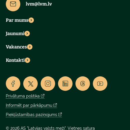
lvm@lvm.lv
Par mums
Jaunumi
Vakances
Kontakti
Privātuma politika
Informēt par pārkāpumu
Piekļūstamības paziņojums
© 2026 AS "Latvijas valsts meži". Vietnes satura