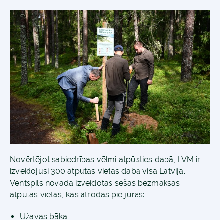
Novērtējot sabiedrības vēlmi atpūsties dabā, LVM ir
izveidojusi 300 atpūtas vietas dabā visā Latvijā.
Ventspils novadā izveidotas sešas bezmaksas
atpūtas vietas, kas atrodas pie jūras:
Užavas bāka