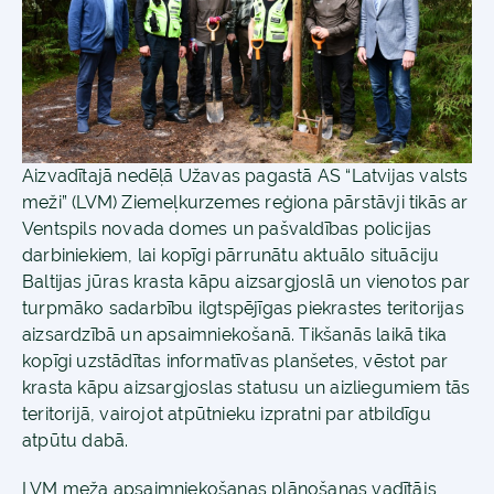
Aizvadītajā nedēļā Užavas pagastā AS “Latvijas valsts
meži” (LVM) Ziemeļkurzemes reģiona pārstāvji tikās ar
Ventspils novada domes un pašvaldības policijas
darbiniekiem, lai kopīgi pārrunātu aktuālo situāciju
Baltijas jūras krasta kāpu aizsargjoslā un vienotos par
turpmāko sadarbību ilgtspējīgas piekrastes teritorijas
aizsardzībā un apsaimniekošanā. Tikšanās laikā tika
kopīgi uzstādītas informatīvas planšetes, vēstot par
krasta kāpu aizsargjoslas statusu un aizliegumiem tās
teritorijā, vairojot atpūtnieku izpratni par atbildīgu
atpūtu dabā.
LVM meža apsaimniekošanas plānošanas vadītājs