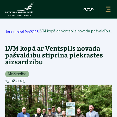
LVM kopā ar Ventspils novada pašvaldību stiprina piekrastes aizsardzību
Jaunumi
Arhīvs
2025
LVM kopā ar Ventspils novada
pašvaldību stiprina piekrastes
aizsardzību
Mežkopība
13.08.2025.