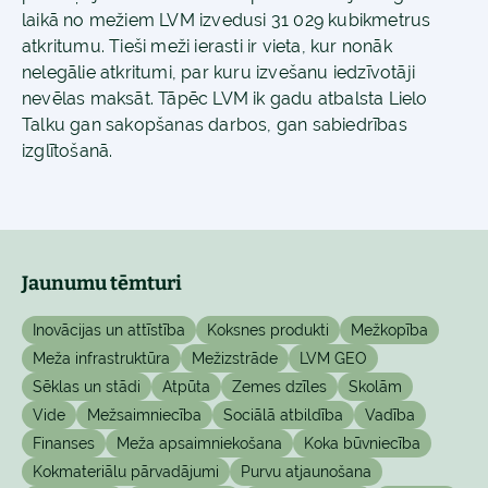
laikā no mežiem LVM izvedusi 31 029 kubikmetrus
atkritumu. Tieši meži ierasti ir vieta, kur nonāk
nelegālie atkritumi, par kuru izvešanu iedzīvotāji
nevēlas maksāt. Tāpēc LVM ik gadu atbalsta Lielo
Talku gan sakopšanas darbos, gan sabiedrības
izglītošanā.
Jaunumu tēmturi
Inovācijas un attīstība
Koksnes produkti
Mežkopība
Meža infrastruktūra
Mežizstrāde
LVM GEO
Sēklas un stādi
Atpūta
Zemes dzīles
Skolām
Vide
Mežsaimniecība
Sociālā atbildība
Vadība
Finanses
Meža apsaimniekošana
Koka būvniecība
Kokmateriālu pārvadājumi
Purvu atjaunošana