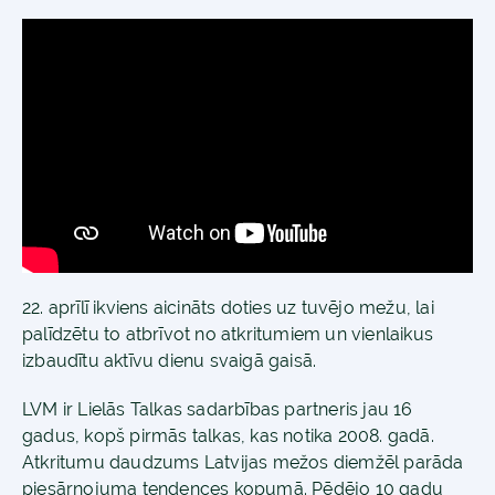
22. aprīlī ikviens aicināts doties uz tuvējo mežu, lai
palīdzētu to atbrīvot no atkritumiem un vienlaikus
izbaudītu aktīvu dienu svaigā gaisā.
LVM ir Lielās Talkas sadarbības partneris jau 16
gadus, kopš pirmās talkas, kas notika 2008. gadā.
Atkritumu daudzums Latvijas mežos diemžēl parāda
piesārņojuma tendences kopumā. Pēdējo 10 gadu