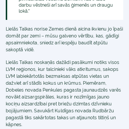
darbu vēstneši arī savās ģimenēs un draugu
lokā.”
Lielās Talkas norise Zemes dienā aicina ikvienu jo īpaši
domāt par zemi – mūsu galveno vērtību, kas, gādīgi
apsaimniekota, sniedz arī iespēju baudīt atpūtu
sakoptā vidē.
Lielās Talkas noskaņās dažādi pasākumi notiks visos
LVM reģionos, kur talcinieki vāks atkritumus, sakops
LVM labiekārtotās bezmaksas atpūtas vietas un
dažviet arī stādīs kokus un krūmus. Piemēram,
Dobeles novada Penkules pagasta jaunaudzēs varēs
novākt aizsargspirāles, kuras ir nozīmīgas jauno
kociņu aizsardzībai pret briežu dzimtas dzīvnieku
bojājumiem. Savukārt Kuldīgas novada Rudbāržu
pagastā tiks sakārtotas takas un atjaunots tiltiņš un
kāpnes.