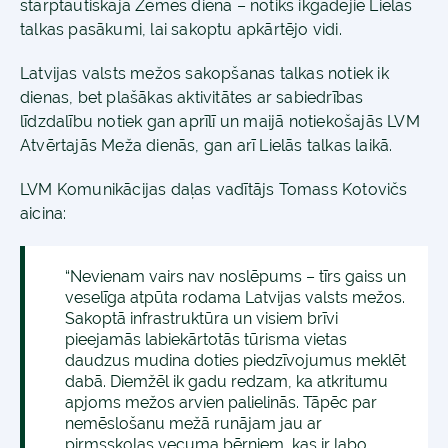
starptautiskajā Zemes dienā – notiks ikgadējie Lielās
talkas pasākumi, lai sakoptu apkārtējo vidi.
Latvijas valsts mežos sakopšanas talkas notiek ik
dienas, bet plašākas aktivitātes ar sabiedrības
līdzdalību notiek gan aprīlī un maijā notiekošajās LVM
Atvērtajās Meža dienās, gan arī Lielās talkas laikā.
LVM Komunikācijas daļas vadītājs Tomass Kotovičs
aicina:
“Nevienam vairs nav noslēpums – tīrs gaiss un
veselīga atpūta rodama Latvijas valsts mežos.
Sakoptā infrastruktūra un visiem brīvi
pieejamās labiekārtotās tūrisma vietas
daudzus mudina doties piedzīvojumus meklēt
dabā. Diemžēl ik gadu redzam, ka atkritumu
apjoms mežos arvien palielinās. Tāpēc par
nemēslošanu mežā runājam jau ar
pirmsskolas vecuma bērniem, kas ir labo