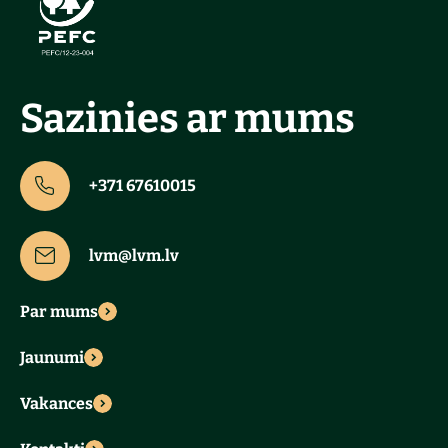
Sazinies ar mums
+371 67610015
lvm@lvm.lv
Par mums
Jaunumi
Vakances