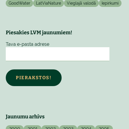
GoodWater
LatViaNature
Vieglajā valodā
Iepirkumi
Piesakies LVM jaunumiem!
Tava e-pasta adrese
PIERAKSTOS!
Jaunumu arhīvs
2000
2001
2002
2003
2004
2005