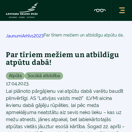
Par tīriem mežiem un atbildīgu atpūtu dabā!
Jaunumi
Arhīvs
2023
Par tīriem mežiem un atbildīgu
atpūtu dabā!
Atpūta
Sociālā atbildība
17.04.2023.
Lai plānoto pārgājienu vai atpūtu dabā varētu baudīt
pilnvērtīgi, AS “Latvijas valsts meži” (LVM) aicina
ikvienu dabā gājēju rūpēties, lai pēc meža
apmeklējuma neatstātu aiz sevis neko lieku – kas uz
mežu atnests, jānes atpakaļ, bet labiekārtotajās
atpūtas vietās jāuztur esošā kārtība. Šogad 22. aprīli –