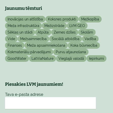
Jaunumu tēmturi
Inovācijas un attīstība
Koksnes produkti
Mežkopība
Meža infrastruktūra
Mežizstrāde
LVM GEO
Sēklas un stādi
Atpūta
Zemes dzīles
Skolām
Vide
Mežsaimniecība
Sociālā atbildība
Vadība
Finanses
Meža apsaimniekošana
Koka būvniecība
Kokmateriālu pārvadājumi
Purvu atjaunošana
GoodWater
LatViaNature
Vieglajā valodā
Iepirkumi
Piesakies LVM jaunumiem!
Tava e-pasta adrese