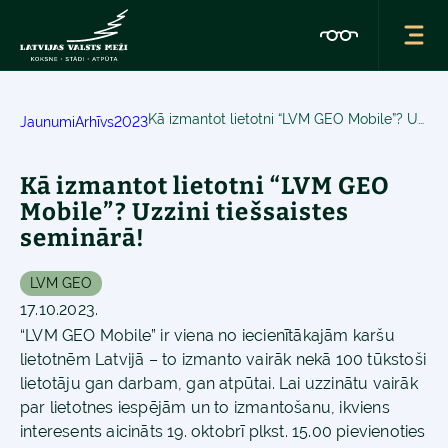
Kā izmantot lietotni “LVM GEO Mobile”? Uzzini tiešsaistes seminārā!
Jaunumi
Arhīvs
2023
Kā izmantot lietotni “LVM GEO
Mobile”? Uzzini tiešsaistes
seminārā!
LVM GEO
17.10.2023.
“LVM GEO Mobile” ir viena no iecienītākajām karšu
lietotnēm Latvijā – to izmanto vairāk nekā 100 tūkstoši
lietotāju gan darbam, gan atpūtai. Lai uzzinātu vairāk
par lietotnes iespējām un to izmantošanu, ikviens
interesents aicināts 19. oktobrī plkst. 15.00 pievienoties