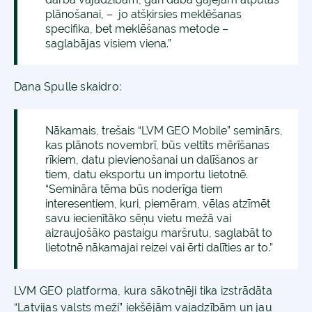
plānošanai, – jo atšķirsies meklēšanas
specifika, bet meklēšanas metode –
saglabājas visiem viena.”
Dana Spulle skaidro:
Nākamais, trešais “LVM GEO Mobile” seminārs,
kas plānots novembrī, būs veltīts mērīšanas
rīkiem, datu pievienošanai un dalīšanos ar
tiem, datu eksportu un importu lietotnē.
“Semināra tēma būs noderīga tiem
interesentiem, kuri, piemēram, vēlas atzīmēt
savu iecienītāko sēņu vietu mežā vai
aizraujošāko pastaigu maršrutu, saglabāt to
lietotnē nākamajai reizei vai ērti dalīties ar to.”
LVM GEO platforma, kura sākotnēji tika izstrādāta
“Latvijas valsts meži” iekšējām vajadzībām un jau