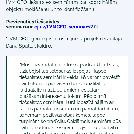
LVM GEO tiešsaistes semināram par koordinātām,
objektu meklēšanu un to identificēšanu.
Pievienoties tiešsaistes
semināram
:
ej.uz/LVMGEO_seminars2
“LVM GEO” ģeotelpisko risinājumu projektu vadītāja
Dana Spulle skaidro:
“Mūsu izstrādātā lietotne nepārtraukti attīstās,
uzlabojot tās lietošanas iespējas. Tāpēc
tiešsaistes semināri ir veids, kā varam pavēstīt
par lietotnes piedāvāto funkcionalitāti un
aktuālajiem uzlabojumiem iespējami
plašākam interesentu lokam. Pēc pirmā
tiešsaistes semināra, kurā iepazīstinājām ar
kartes pamata funkcijām un pamatdarbībām,
saņēmām pozitīvas atsauksmes, tāpēc
turpinām šo tradīciju. Gaidāmais seminārs būs
patiesi noderīgs ikvienam – gan profesionālim
darba vajadzībām, gan dabā gājējam atpūtas