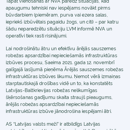
Tāpat vienošanās ar NVA paredz situācijas, kad
apaugumu tehniski nav iespējams novākt pirms
būvdarbiem (piemēram, purva vai ezera salas,
iepriekš izbūvētais pagaidu žogs, un citi) – par katru
šādu neparedzētu situāciju LVM informē NVA un
operatīvi tiek rasti risinājumi.
Lai nodrošinātu ātru un efektīvu ārējās sauszemes
robežas apsardzībai nepieciešamās infrastruktūras
izbūves procesu, Saeima 2021. gada 12. novembrī
galīgajā lasījumā pieņēma Ārējās sauszemes robežas
infrastruktūras izbūves likumu. Ņemot vērā izmaiņas
starptautiskajā drošības vidē un to, ka konstatēts
Latvijas-Baltkrievijas robežas nelikumīgas
šķērsošanas gadījumu skaita straujš pieaugums,
ārējās robežas apsardzībai nepieciešamās
infrastruktūras izbūve jānodrošina iespējami ātri.
AS “Latvijas valsts meži” ir atbildīgs Latvijas