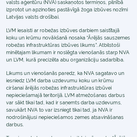
valsts aģentūru (NVA) saskaņotos termiņos, pilnībā
izprotot un apzinoties pastāvīgā žoga izbūves nozīmi
Latvijas valsts drošībai.
LVM iesaisti ar robežas izbūves darbiem saistītajā
koku un krūmu novākšanā nosaka “Ārējās sauszemes
robežas infrastruktūras izbūves likums”. Atbilstoši
minētajam likumam ir noslēgta vienošanās starp NVA
un LVM, kurā precizēta abu organizāciju sadarbība.
Likums un vienošanās paredz, ka NVA sagatavo un
iesniedz LVM darba uzdevumu koku un krūmu
ciršanai ārējās robežas infrastruktūras izbūvei
nepieciešamajā teritorijā. LVM atmežošanas darbus
var sākt tikai tad, kad ir saņemts darba uzdevums,
savukārt NVA to var izsniegt tikai tad, ja NVA ir
nodrošinājusi nepieciešamos zemes atsavināšanas
darbus.