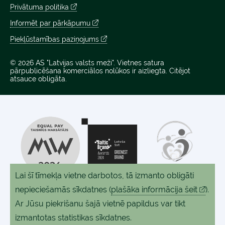
Privātuma politika
Informēt par pārkāpumu
Piekļūstamības paziņojums
© 2026 AS "Latvijas valsts meži". Vietnes satura
pārpublicēšana komerciālos nolūkos ir aizliegta. Citējot
atsauce obligāta.
Lai šī tīmekļa vietne darbotos, tā izmanto obligāti
nepieciešamās sīkdatnes
(
plašāka informācija šeit
).
Ar Jūsu piekrišanu šajā vietnē papildus var tikt
izmantotas statistikas sīkdatnes.