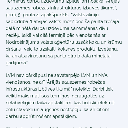
Termiņus darba uzdevumu izpildei arī nosaka “Ārējās
sauszemes robežas infrastruktūras izbūves likums”,
proti, 5. panta 4. apakšpunkts: “Valsts akciju
sabiedrība “Latvijas valsts meži” pēc šā panta trešajā
daļā minētā darba uzdevuma saņemšanas divu
nedēļu laikā vai citā termiņā pēc vienošanās ar
Nodrošinājuma valsts aģentūru uzsāk koku un krūmu
ciršanu, veic to uzskaiti, koksnes produktu izvešanu,
kā arī atsavināšanu šā panta otrajā daļā minētajā
gadījumā”.
LVM nav pārkāpusi ne savstarpējo LVM un NVA
vienošanos, ne arī “Ārējās sauszemes robežas
infrastruktūras izbūves likumā” noteikto. Darbi tiek
veikti maksimāli īsos termiņos, neraugoties uz
nelabvēlīgiem laika apstākļiem, kas būtiski ietekmē
ceļu stāvokli un augsnes nestspēju, kā arī citiem
darbu apgrūtinošiem apstākļiem.