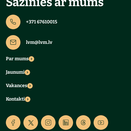
Sazinies ar mums
+371 67610015
lvm@lvm.lv
Par mums
Jaunumi
Vakances
Kontakti