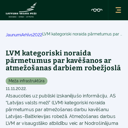
LVM kategoriski noraida pārmetumus par kavēšanos ar atmežošanas darbiem robežjoslā
Jaunumi
Arhīvs
2022
LVM kategoriski noraida
pārmetumus par kavēšanos ar
atmežošanas darbiem robežjoslā
Meža infrastruktūra
11.11.2022.
Atsaucoties uz publiski izskanējušo informāciju, AS
“Latvijas valsts meži” (LVM) kategoriski noraida
pārmetumus par atmežošanas darbu kavēšanu
Latvijas–Baltkrievijas robežā. Atmežošanas darbus
LVM ar visaugstāko atbildību veic ar Nodrošinājuma